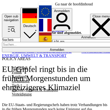
Ga naar de hoofdinhoud
Anmelden
Open sub
Close menu
English
navigation
Deutsch
Français
Sie sind abgemeldet.
Anmelden
Suchen
Licht aus
Español
Anmelden
Ukraine
Politik
Verteidigung
Rapporteur
Newsletters
Event
ENERGIE, UMWELT & TRANSPORT
POLICY AREAS
EU-Gipfel ringt bis in die
Wirtschaft
Politik
frühen Morgenstunden um
Agrifood
Gesundheit
ehrgeizigeres Klimaziel
Tech
Energie, Umwelt & Transport
Verteidigung
Die EU-Staats- und Regierungschefs haben trotz Verhandlungen bis
in die frühen Morgenstunden noch keine Einigung auf das