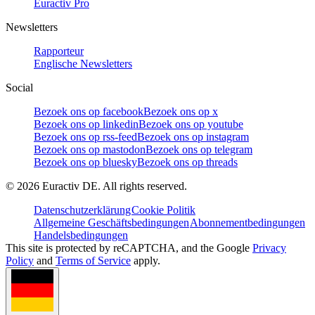
Euractiv Pro
Newsletters
Rapporteur
Englische Newsletters
Social
Bezoek ons op facebook
Bezoek ons op x
Bezoek ons op linkedin
Bezoek ons op youtube
Bezoek ons op rss-feed
Bezoek ons op instagram
Bezoek ons op mastodon
Bezoek ons op telegram
Bezoek ons op bluesky
Bezoek ons op threads
©
2026
Euractiv DE. All rights reserved.
Datenschutzerklärung
Cookie Politik
Allgemeine Geschäftsbedingungen
Abonnementbedingungen
Handelsbedingungen
This site is protected by reCAPTCHA, and the Google
Privacy
Policy
and
Terms of Service
apply.