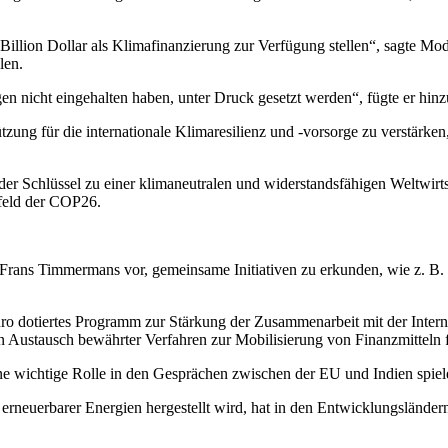
e Billion Dollar als Klimafinanzierung zur Verfügung stellen“, sagte Mo
len.
en nicht eingehalten haben, unter Druck gesetzt werden“, fügte er hinz
tzung für die internationale Klimaresilienz und -vorsorge zu verstärke
der Schlüssel zu einer klimaneutralen und widerstandsfähigen Weltwirts
rfeld der COP26.
rans Timmermans vor, gemeinsame Initiativen zu erkunden, wie z. B.
 dotiertes Programm zur Stärkung der Zusammenarbeit mit der Internati
 Austausch bewährter Verfahren zur Mobilisierung von Finanzmitteln 
e wichtige Rolle in den Gesprächen zwischen der EU und Indien spiele
rneuerbarer Energien hergestellt wird, hat in den Entwicklungsländern,