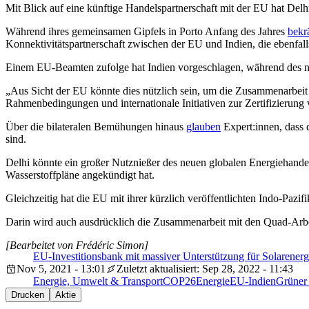
Mit Blick auf eine künftige Handelspartnerschaft mit der EU hat Delhi
Während ihres gemeinsamen Gipfels in Porto Anfang des Jahres
bekr
Konnektivitätspartnerschaft zwischen der EU und Indien, die ebenfal
Einem EU-Beamten zufolge hat Indien vorgeschlagen, während des nä
„Aus Sicht der EU könnte dies nützlich sein, um die Zusammenarbeit
Rahmenbedingungen und internationale Initiativen zur Zertifizieru
Über die bilateralen Bemühungen hinaus
glauben
Expert:innen, dass 
sind.
Delhi könnte ein großer Nutznießer des neuen globalen Energiehandel
Wasserstoffpläne angekündigt hat.
Gleichzeitig hat die EU mit ihrer kürzlich veröffentlichten Indo-Pazif
Darin wird auch ausdrücklich die Zusammenarbeit mit den Quad-Arbe
[Bearbeitet von Frédéric Simon]
EU-Investitionsbank mit massiver Unterstützung für Solarenerg
Nov 5, 2021 - 13:01
Zuletzt aktualisiert: Sep 28, 2022 - 11:43
Energie, Umwelt & Transport
COP26
Energie
EU-Indien
Grüner 
Drucken
Aktie