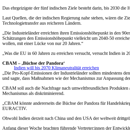
Das ehrgeizigste der fünf indischen Ziele besteht darin, bis 2030 d
Laut Quellen, die der indischen Regierung nahe stehen, wären die Ziele
Technologietransfer aus reicheren Ländern.
„Die Industrieländer erreichten ihren Emissionshöhepunkt in den 90e
Schätzungen den Emissionshöhepunkt vielleicht um 2040-50 erreich
wollen, mit einer Lücke von nur 20 Jahren.“
„Was die EU in 60 Jahren zu erreichen versucht, versucht Indien in 20
CBAM – ‚Büchse der Pandora‘
Indien will bis 2070 Klimaneutralität erreichen
„Die Pro-Kopf-Emissionen der Industrieländer sollten mindestens den
und sagte, dass Maßnahmen wie der Mechanismus zur Anpassung der 
CBAM soll auch die Nachfrage nach umweltfreundlichen Produkten a
Mechanismus als diskriminierend.
„CBAM könnte andererseits die Büchse der Pandora für Handelskrieg
EURACTIV.
Obwohl Indien derzeit nach China und den USA der weltweit drittgrößt
Anfang dieser Woche brachten führende Vertreter:innen der Entwicklu