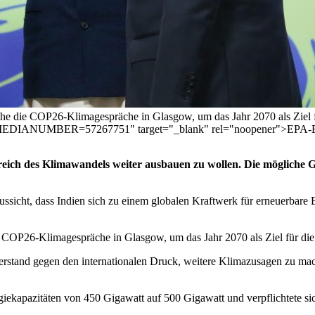
he die COP26-Klimagespräche in Glasgow, um das Jahr 2070 als Ziel 
501&MEDIANUMBER=57267751" target="_blank" rel="noopener">E
reich des Klimawandels weiter ausbauen zu wollen. Die mögliche 
ssicht, dass Indien sich zu einem globalen Kraftwerk für erneuerbare 
 COP26-Klimagespräche in Glasgow, um das Jahr 2070 als Ziel für di
stand gegen den internationalen Druck, weitere Klimazusagen zu mach
rgiekapazitäten von 450 Gigawatt auf 500 Gigawatt und verpflichtete s