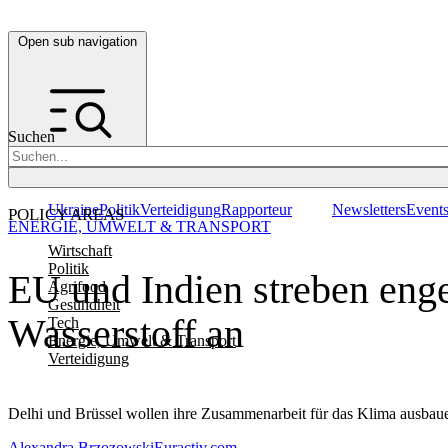
Open sub navigation
Suchen
Ukraine
Politik
Verteidigung
Rapporteur
Newsletters
Event
POLICY AREAS
ENERGIE, UMWELT & TRANSPORT
Wirtschaft
Politik
EU und Indien streben eng
Agrifood
Gesundheit
Wasserstoff an
Tech
Energie, Umwelt & Transport
Verteidigung
Delhi und Brüssel wollen ihre Zusammenarbeit für das Klima ausbaue
Alexandra Brzozowski
Euractiv.com