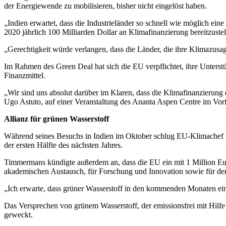
der Energiewende zu mobilisieren, bisher nicht eingelöst haben.
„Indien erwartet, dass die Industrieländer so schnell wie möglich ein
2020 jährlich 100 Milliarden Dollar an Klimafinanzierung bereitzustel
„Gerechtigkeit würde verlangen, dass die Länder, die ihre Klimazusag
Im Rahmen des Green Deal hat sich die EU verpflichtet, ihre Unterstü
Finanzmittel.
„Wir sind uns absolut darüber im Klaren, dass die Klimafinanzierung 
Ugo Astuto, auf einer Veranstaltung des Ananta Aspen Centre im Vo
Allianz für grünen Wasserstoff
Während seines Besuchs in Indien im Oktober schlug EU-Klimachef F
der ersten Hälfte des nächsten Jahres.
Timmermans kündigte außerdem an, dass die EU ein mit 1 Million Euro
akademischen Austausch, für Forschung und Innovation sowie für den
„Ich erwarte, dass grüner Wasserstoff in den kommenden Monaten ein
Das Versprechen von grünem Wasserstoff, der emissionsfrei mit Hilfe e
geweckt.