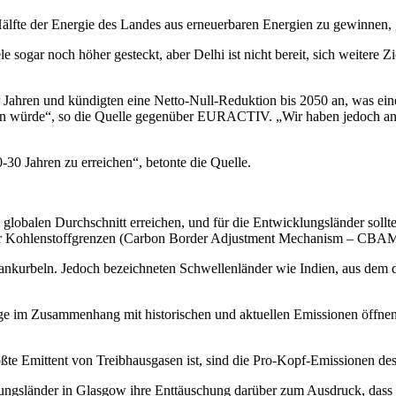
ie Hälfte der Energie des Landes aus erneuerbaren Energien zu gewinne
 sogar noch höher gesteckt, aber Delhi ist nicht bereit, sich weitere Z
r Jahren und kündigten eine Netto-Null-Reduktion bis 2050 an, was ei
en würde“, so die Quelle gegenüber EURACTIV. „Wir haben jedoch ang
-30 Jahren zu erreichen“, betonte die Quelle.
 globalen Durchschnitt erreichen, und für die Entwicklungsländer sollt
Kohlenstoffgrenzen (Carbon Border Adjustment Mechanism – CBAM) das
nkurbeln. Jedoch bezeichneten Schwellenländer wie Indien, aus dem d
e im Zusammenhang mit historischen und aktuellen Emissionen öffnen
e Emittent von Treibhausgasen ist, sind die Pro-Kopf-Emissionen des L
ngsländer in Glasgow ihre Enttäuschung darüber zum Ausdruck, dass di