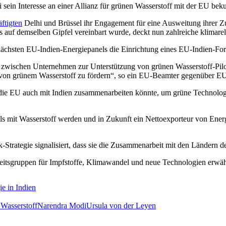
 sein Interesse an einer Allianz für grünen Wasserstoff mit der EU bek
äftigten
Delhi und Brüssel ihr Engagement für eine Ausweitung ihrer 
ls auf demselben Gipfel vereinbart wurde, deckt nun zahlreiche klimar
chsten EU-Indien-Energiepanels die Einrichtung eines EU-Indien-Foru
 zwischen Unternehmen zur Unterstützung von grünen Wasserstoff-Pilot
ng von grünem Wasserstoff zu fördern“, so ein EU-Beamter gegenüber
die EU auch mit Indien zusammenarbeiten könnte, um grüne Technologie
s mit Wasserstoff werden und in Zukunft ein Nettoexporteur von Energi
ik-Strategie signalisiert, dass sie die Zusammenarbeit mit den Ländern d
itsgruppen für Impfstoffe, Klimawandel und neue Technologien erwäh
ie in Indien
Wasserstoff
Narendra Modi
Ursula von der Leyen