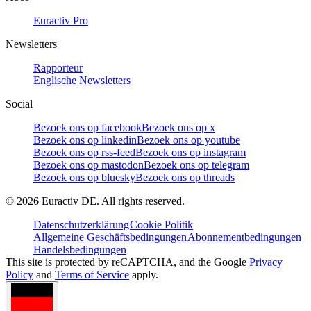
Euractiv Pro
Newsletters
Rapporteur
Englische Newsletters
Social
Bezoek ons op facebook
Bezoek ons op x
Bezoek ons op linkedin
Bezoek ons op youtube
Bezoek ons op rss-feed
Bezoek ons op instagram
Bezoek ons op mastodon
Bezoek ons op telegram
Bezoek ons op bluesky
Bezoek ons op threads
©
2026
Euractiv DE. All rights reserved.
Datenschutzerklärung
Cookie Politik
Allgemeine Geschäftsbedingungen
Abonnementbedingungen
Handelsbedingungen
This site is protected by reCAPTCHA, and the Google
Privacy
Policy
and
Terms of Service
apply.