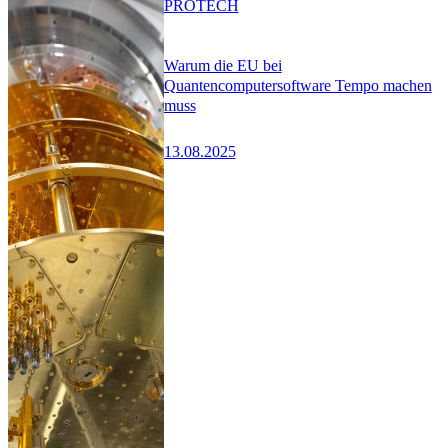
PRO
TECH
Warum die EU bei
Quantencomputersoftware Tempo machen
muss
13.08.2025