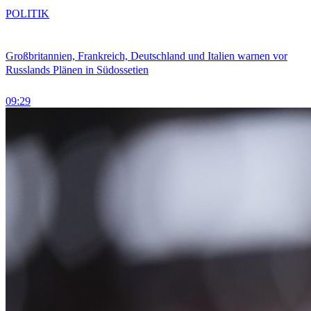
POLITIK
Großbritannien, Frankreich, Deutschland und Italien warnen vor
Russlands Plänen in Südossetien
09:29