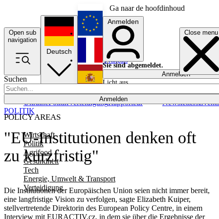
Ga naar de hoofdinhoud
Anmelden
Open sub
Close menu
English
navigation
Deutsch
Français
Sie sind abgemeldet.
Anmelden
Suchen
Licht aus
Español
Anmelden
Ukraine
Politik
Verteidigung
Rapporteur
Newsletters
Event
POLITIK
POLICY AREAS
"EU-Institutionen denken oft
Wirtschaft
Politik
zu kurzfristig"
Agrifood
Gesundheit
Tech
Energie, Umwelt & Transport
Verteidigung
Die Institutionen der Europäischen Union seien nicht immer bereit,
eine langfristige Vision zu verfolgen, sagte Elizabeth Kuiper,
stellvertretende Direktorin des European Policy Centre, in einem
Interview mit EURACTIV.cz, in dem sie über die Ergebnisse der