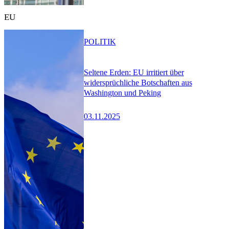
EU
POLITIK
Seltene Erden: EU irritiert über
widersprüchliche Botschaften aus
Washington und Peking
03.11.2025