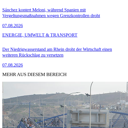
Sánchez kontert Meloni, während Spanien mit
Vergeltungsmaßnahmen wegen Grenzkontrollen droht
07.08.2026
ENERGIE, UMWELT & TRANSPORT
Der Niedrigwasserstand am Rhein droht der Wirtschaft einen
weiteren Rückschlag zu versetzen
07.08.2026
MEHR AUS DIESEM BEREICH