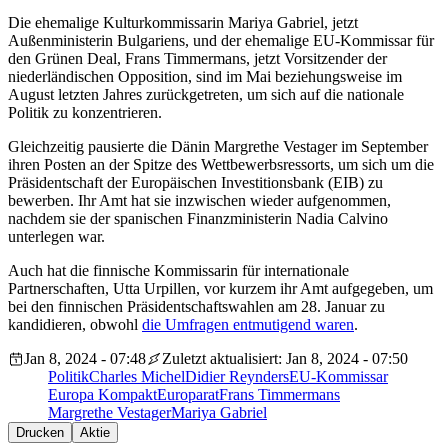
Die ehemalige Kulturkommissarin Mariya Gabriel, jetzt
Außenministerin Bulgariens, und der ehemalige EU-Kommissar für
den Grünen Deal, Frans Timmermans, jetzt Vorsitzender der
niederländischen Opposition, sind im Mai beziehungsweise im
August letzten Jahres zurückgetreten, um sich auf die nationale
Politik zu konzentrieren.
Gleichzeitig pausierte die Dänin Margrethe Vestager im September
ihren Posten an der Spitze des Wettbewerbsressorts, um sich um die
Präsidentschaft der Europäischen Investitionsbank (EIB) zu
bewerben. Ihr Amt hat sie inzwischen wieder aufgenommen,
nachdem sie der spanischen Finanzministerin Nadia Calvino
unterlegen war.
Auch hat die finnische Kommissarin für internationale
Partnerschaften, Utta Urpillen, vor kurzem ihr Amt aufgegeben, um
bei den finnischen Präsidentschaftswahlen am 28. Januar zu
kandidieren, obwohl
die Umfragen entmutigend waren
.
Jan 8, 2024 - 07:48
Zuletzt aktualisiert: Jan 8, 2024 - 07:50
Politik
Charles Michel
Didier Reynders
EU-Kommissar
Europa Kompakt
Europarat
Frans Timmermans
Margrethe Vestager
Mariya Gabriel
Drucken
Aktie