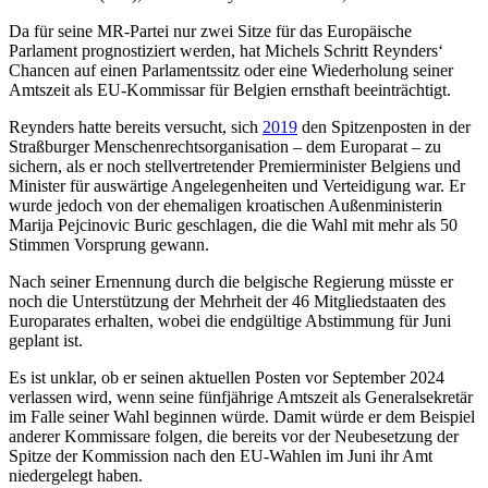
Da für seine MR-Partei nur zwei Sitze für das Europäische
Parlament prognostiziert werden, hat Michels Schritt Reynders‘
Chancen auf einen Parlamentssitz oder eine Wiederholung seiner
Amtszeit als EU-Kommissar für Belgien ernsthaft beeinträchtigt.
Reynders hatte bereits versucht, sich
2019
den Spitzenposten in der
Straßburger Menschenrechtsorganisation – dem Europarat – zu
sichern, als er noch stellvertretender Premierminister Belgiens und
Minister für auswärtige Angelegenheiten und Verteidigung war. Er
wurde jedoch von der ehemaligen kroatischen Außenministerin
Marija Pejcinovic Buric geschlagen, die die Wahl mit mehr als 50
Stimmen Vorsprung gewann.
Nach seiner Ernennung durch die belgische Regierung müsste er
noch die Unterstützung der Mehrheit der 46 Mitgliedstaaten des
Europarates erhalten, wobei die endgültige Abstimmung für Juni
geplant ist.
Es ist unklar, ob er seinen aktuellen Posten vor September 2024
verlassen wird, wenn seine fünfjährige Amtszeit als Generalsekretär
im Falle seiner Wahl beginnen würde. Damit würde er dem Beispiel
anderer Kommissare folgen, die bereits vor der Neubesetzung der
Spitze der Kommission nach den EU-Wahlen im Juni ihr Amt
niedergelegt haben.