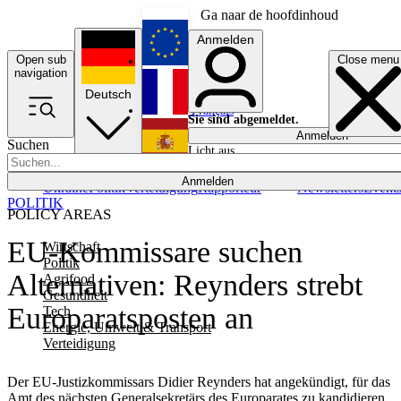
Ga naar de hoofdinhoud
Anmelden
Open sub
Close menu
English
navigation
Deutsch
Français
Sie sind abgemeldet.
Anmelden
Suchen
Licht aus
Español
Anmelden
Ukraine
Politik
Verteidigung
Rapporteur
Newsletters
Event
POLITIK
POLICY AREAS
EU-Kommissare suchen
Wirtschaft
Politik
Alternativen: Reynders strebt
Agrifood
Gesundheit
Europaratsposten an
Tech
Energie, Umwelt & Transport
Verteidigung
Der EU-Justizkommissars Didier Reynders hat angekündigt, für das
Amt des nächsten Generalsekretärs des Europarates zu kandidieren.