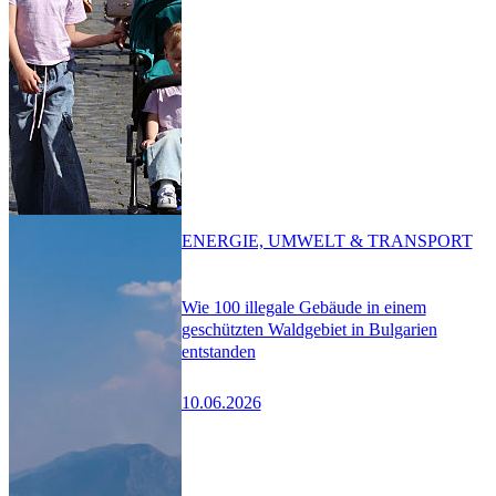
ENERGIE, UMWELT & TRANSPORT
Wie 100 illegale Gebäude in einem
geschützten Waldgebiet in Bulgarien
entstanden
10.06.2026