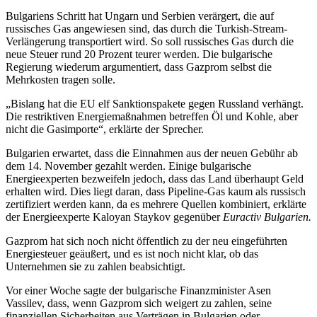
Bulgariens Schritt hat Ungarn und Serbien verärgert, die auf
russisches Gas angewiesen sind, das durch die Turkish-Stream-
Verlängerung transportiert wird. So soll russisches Gas durch die
neue Steuer rund 20 Prozent teurer werden. Die bulgarische
Regierung wiederum argumentiert, dass Gazprom selbst die
Mehrkosten tragen solle.
„Bislang hat die EU elf Sanktionspakete gegen Russland verhängt.
Die restriktiven Energiemaßnahmen betreffen Öl und Kohle, aber
nicht die Gasimporte“, erklärte der Sprecher.
Bulgarien erwartet, dass die Einnahmen aus der neuen Gebühr ab
dem 14. November gezahlt werden. Einige bulgarische
Energieexperten bezweifeln jedoch, dass das Land überhaupt Geld
erhalten wird. Dies liegt daran, dass Pipeline-Gas kaum als russisch
zertifiziert werden kann, da es mehrere Quellen kombiniert, erklärte
der Energieexperte Kaloyan Staykov gegenüber
Euractiv Bulgarien.
Gazprom hat sich noch nicht öffentlich zu der neu eingeführten
Energiesteuer geäußert, und es ist noch nicht klar, ob das
Unternehmen sie zu zahlen beabsichtigt.
Vor einer Woche sagte der bulgarische Finanzminister Asen
Vassilev, dass, wenn Gazprom sich weigert zu zahlen, seine
finanziellen Sicherheiten aus Verträgen in Bulgarien oder