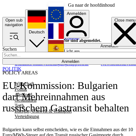
Ga naar de hoofdinhoud
Anmelden
Open sub
Close menu
English
navigation
Deutsch
Français
Sie sind abgemeldet.
Anmelden
Suchen
Licht aus
Español
Anmelden
Ukraine
Politik
Verteidigung
Rapporteur
Newsletters
Event
POLITIK
POLICY AREAS
EU-Kommission: Bulgarien
Wirtschaft
Politik
darf Mehreinnahmen aus
Agrifood
Gesundheit
russischem Gastransit behalten
Tech
Energie, Umwelt & Transport
Verteidigung
Bulgarien kann selbst entscheiden, wie es die Einnahmen aus der 10
Euro/MWh-Steuer auf den Transit russischer Gasimporte durch