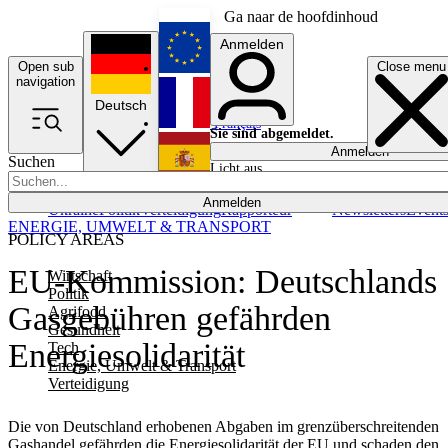
Ga naar de hoofdinhoud
Anmelden
Open sub
Close menu
English
navigation
Deutsch
Français
Sie sind abgemeldet.
Anmelden
Suchen
Licht aus
Español
Anmelden
Ukraine
Politik
Verteidigung
Rapporteur
Newsletters
Event
ENERGIE, UMWELT & TRANSPORT
POLICY AREAS
EU-Kommission: Deutschlands
Wirtschaft
Politik
Gasgebühren gefährden
Agrifood
Gesundheit
Energiesolidarität
Tech
Energie, Umwelt & Transport
Verteidigung
Die von Deutschland erhobenen Abgaben im grenzüberschreitenden
Gashandel gefährden die Energiesolidarität der EU und schaden den