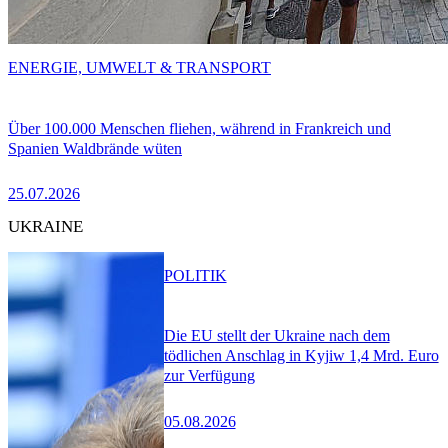
ENERGIE, UMWELT & TRANSPORT
Über 100.000 Menschen fliehen, während in Frankreich und
Spanien Waldbrände wüten
25.07.2026
UKRAINE
POLITIK
Die EU stellt der Ukraine nach dem
tödlichen Anschlag in Kyjiw 1,4 Mrd. Euro
zur Verfügung
05.08.2026