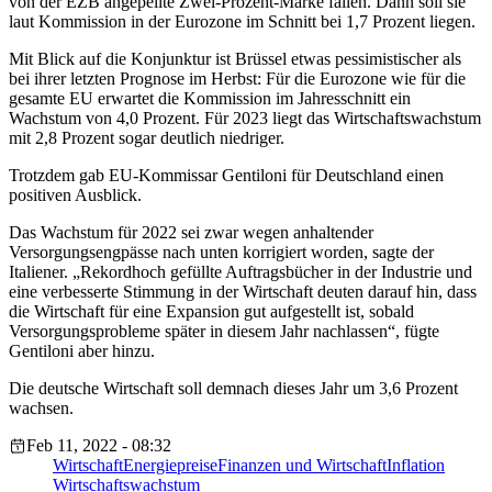
von der EZB angepeilte Zwei-Prozent-Marke fallen. Dann soll sie
laut Kommission in der Eurozone im Schnitt bei 1,7 Prozent liegen.
Mit Blick auf die Konjunktur ist Brüssel etwas pessimistischer als
bei ihrer letzten Prognose im Herbst: Für die Eurozone wie für die
gesamte EU erwartet die Kommission im Jahresschnitt ein
Wachstum von 4,0 Prozent. Für 2023 liegt das Wirtschaftswachstum
mit 2,8 Prozent sogar deutlich niedriger.
Trotzdem gab EU-Kommissar Gentiloni für Deutschland einen
positiven Ausblick.
Das Wachstum für 2022 sei zwar wegen anhaltender
Versorgungsengpässe nach unten korrigiert worden, sagte der
Italiener. „Rekordhoch gefüllte Auftragsbücher in der Industrie und
eine verbesserte Stimmung in der Wirtschaft deuten darauf hin, dass
die Wirtschaft für eine Expansion gut aufgestellt ist, sobald
Versorgungsprobleme später in diesem Jahr nachlassen“, fügte
Gentiloni aber hinzu.
Die deutsche Wirtschaft soll demnach dieses Jahr um 3,6 Prozent
wachsen.
Feb 11, 2022 - 08:32
Wirtschaft
Energiepreise
Finanzen und Wirtschaft
Inflation
Wirtschaftswachstum