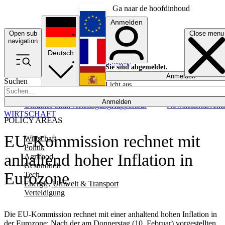
Ga naar de hoofdinhoud
Anmelden
Open sub
Close menu
English
navigation
Deutsch
Français
Sie sind abgemeldet.
Anmelden
Suchen
Licht aus
Español
Anmelden
Ukraine
Politik
Verteidigung
Rapporteur
Newsletters
Event
WIRTSCHAFT
POLICY AREAS
EU-Kommission rechnet mit
Wirtschaft
Politik
anhaltend hoher Inflation in
Agrifood
Gesundheit
Eurozone
Tech
Energie, Umwelt & Transport
Verteidigung
Die EU-Kommission rechnet mit einer anhaltend hohen Inflation in
der Eurozone: Nach der am Donnerstag (10. Februar) vorgestellten