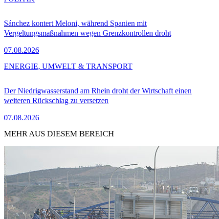
Sánchez kontert Meloni, während Spanien mit
Vergeltungsmaßnahmen wegen Grenzkontrollen droht
07.08.2026
ENERGIE, UMWELT & TRANSPORT
Der Niedrigwasserstand am Rhein droht der Wirtschaft einen
weiteren Rückschlag zu versetzen
07.08.2026
MEHR AUS DIESEM BEREICH