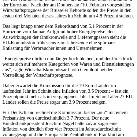
der Eurozone: Nach der am Donnerstag (10. Februar) vorgestellten
Wirtschaftsprognose der Brüsseler Behörde sollen die Preise in den
ersten drei Monaten dieses Jahres im Schnitt um 4,8 Prozent steigen.
Das liegt knapp unter dem Rekordstand von 5,1 Prozent in der
Eurozone vom Januar. Aufgrund hoher Energiepreise, den
Auswirkungen der Omikronwelle und Lieferengpässen sieht die
EU-Kommission frühestens zum Jahresende eine spürbare
Entlastung für Verbraucher:innen und Unternehmen.
„Energiepreise dürften nun länger hoch bleiben, und der Preisdruck
weitet sich auf mehrere Kategorien von Waren und Dienstleistungen
aus“, sagte Wirtschaftskommissar Paolo Gentiloni bei der
Vorstellung der Wirtschaftsprognose.
Daher erwartet die Kommission für die 19 Euro-Länder im
laufenden Jahr im Schnitt eine Inflation von 3,5 Prozent – fast ein
Prozentpunkt mehr als im vergangenen Jahr. Im Schnitt aller 27 EU-
Länder sollen die Preise sogar um 3,9 Prozent steigen.
Für Deutschland rechnet die Kommission bisher „nur“ mit einem
Preisanstieg von durchschnittlich 3,7 Prozent. Der neue
Bundesbankpräsident Joachim Nagel hatte zuvor sogar eine
Inflation von deutlich über vier Prozent im Jahresdurchschnitt
vorausgesagt und die Europäische Zentralbank in Frankfurt am