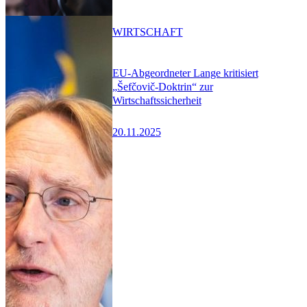
WIRTSCHAFT
EU-Abgeordneter Lange kritisiert
„Šefčovič-Doktrin“ zur
Wirtschaftssicherheit
20.11.2025