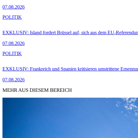
07.08.2026
POLITIK
EXKLUSIV: Island fordert Brüssel auf, sich aus dem EU-Referendu
07.08.2026
POLITIK
EXKLUSIV: Frankreich und Spanien kritisieren umstrittene Ernennu
07.08.2026
MEHR AUS DIESEM BEREICH