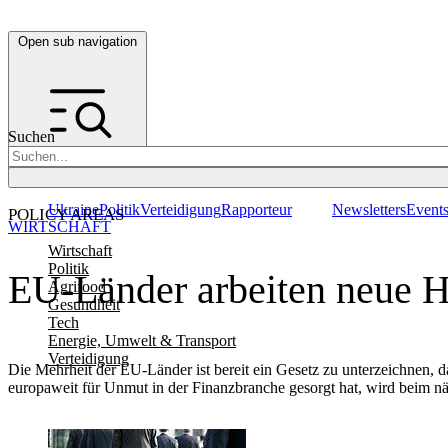
Open sub navigation
Suchen
Ukraine
Politik
Verteidigung
Rapporteur
Newsletters
Event
POLICY AREAS
WIRTSCHAFT
Wirtschaft
Politik
EU-Länder arbeiten neue 
Agrifood
Gesundheit
Tech
Energie, Umwelt & Transport
Verteidigung
Die Mehrheit der EU-Länder ist bereit ein Gesetz zu unterzeichnen,
europaweit für Unmut in der Finanzbranche gesorgt hat, wird beim 