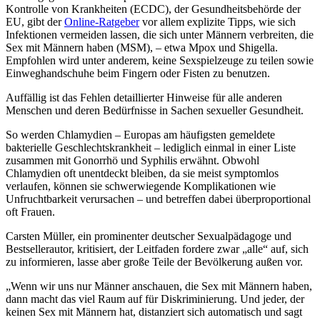
Kontrolle von Krankheiten (ECDC), der Gesundheitsbehörde der
EU, gibt der
Online-Ratgeber
vor allem explizite Tipps, wie sich
Infektionen vermeiden lassen, die sich unter Männern verbreiten, die
Sex mit Männern haben (MSM), – etwa Mpox und Shigella.
Empfohlen wird unter anderem, keine Sexspielzeuge zu teilen sowie
Einweghandschuhe beim Fingern oder Fisten zu benutzen.
Auffällig ist das Fehlen detaillierter Hinweise für alle anderen
Menschen und deren Bedürfnisse in Sachen sexueller Gesundheit.
So werden Chlamydien – Europas am häufigsten gemeldete
bakterielle Geschlechtskrankheit – lediglich einmal in einer Liste
zusammen mit Gonorrhö und Syphilis erwähnt. Obwohl
Chlamydien oft unentdeckt bleiben, da sie meist symptomlos
verlaufen, können sie schwerwiegende Komplikationen wie
Unfruchtbarkeit verursachen – und betreffen dabei überproportional
oft Frauen.
Carsten Müller, ein prominenter deutscher Sexualpädagoge und
Bestsellerautor, kritisiert, der Leitfaden fordere zwar „alle“ auf, sich
zu informieren, lasse aber große Teile der Bevölkerung außen vor.
„Wenn wir uns nur Männer anschauen, die Sex mit Männern haben,
dann macht das viel Raum auf für Diskriminierung. Und jeder, der
keinen Sex mit Männern hat, distanziert sich automatisch und sagt