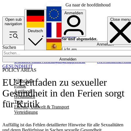
Ga naar de hoofdinhoud
Anmelden
Open sub
Close menu
English
navigation
Deutsch
Français
Sie sind abgemeldet.
Anmelden
Suchen
Licht aus
Español
Anmelden
Ukraine
Politik
Verteidigung
Rapporteur
Newsletters
Event
GESUNDHEIT
POLICY AREAS
EU-Leitfaden zu sexueller
Wirtschaft
Politik
Gesundheit in den Ferien sorgt
Agrifood
Gesundheit
für Kritik
Tech
Energie, Umwelt & Transport
Verteidigung
Auffällig ist das Fehlen detaillierter Hinweise für alle Sexualitäten
und deren Bedürfnisse in Sachen sexuelle Gesundheit.