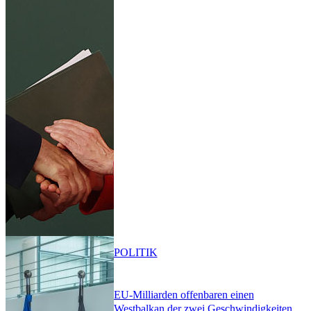
POLITIK
EU-Milliarden offenbaren einen
Westbalkan der zwei Geschwindigkeiten