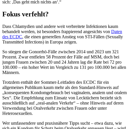
sich: ‚Das geht mich nichts an‘.“
Fokus verfehlt?
Dass Chlamydien und andere weit verbreitete Infektionen kaum
behandelt werden, ist besonders frappierend angesichts von
Daten
des ECDC
, die einen generellen Anstieg von STI-Fällen (Sexually
Transmitted Infections) in Europa zeigen.
So stiegen die Gonorrhö-Fälle zwischen 2014 und 2023 um 321
Prozent. Zwar entfielen 58 Prozent der Fälle auf MSM, doch bei
jungen Frauen zwischen 20 und 24 Jahren lag die Rate bei 72 pro
100.000 – ein hoher Wert im Vergleich zu 131 pro 100.000 bei allen
Männern.
Trotzdem enthält der Sommer-Leitfaden des ECDC für ein
allgemeines Publikum kaum mehr als den Standard-Hinweis auf
„konsequenten Kondomgebrauch bei vaginalem, analem und oralem
Sex“. Die Empfehlung zum Einsatz von Lecktüchern bezieht sich
ausschließlich auf „oral-analen Verkehr“ – ohne Hinweis auf deren
Verwendung bei Oralverkehr zwischen Frauen oder unter
Heterosexuellen.
Wer umfassendere und praxisnähere Tipps sucht – etwa dazu, wie
sich ein Kondom für Schutz beim Oralverkehr anpassen lässt – wird