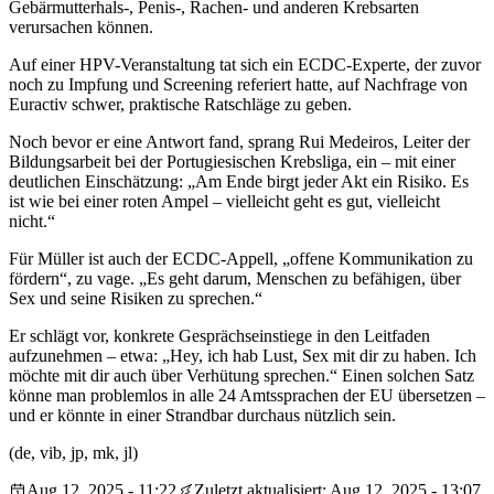
Gebärmutterhals-, Penis-, Rachen- und anderen Krebsarten
verursachen können.
Auf einer HPV-Veranstaltung tat sich ein ECDC-Experte, der zuvor
noch zu Impfung und Screening referiert hatte, auf Nachfrage von
Euractiv schwer, praktische Ratschläge zu geben.
Noch bevor er eine Antwort fand, sprang Rui Medeiros, Leiter der
Bildungsarbeit bei der Portugiesischen Krebsliga, ein – mit einer
deutlichen Einschätzung: „Am Ende birgt jeder Akt ein Risiko. Es
ist wie bei einer roten Ampel – vielleicht geht es gut, vielleicht
nicht.“
Für Müller ist auch der ECDC-Appell, „offene Kommunikation zu
fördern“, zu vage. „Es geht darum, Menschen zu befähigen, über
Sex und seine Risiken zu sprechen.“
Er schlägt vor, konkrete Gesprächseinstiege in den Leitfaden
aufzunehmen – etwa: „Hey, ich hab Lust, Sex mit dir zu haben. Ich
möchte mit dir auch über Verhütung sprechen.“ Einen solchen Satz
könne man problemlos in alle 24 Amtssprachen der EU übersetzen –
und er könnte in einer Strandbar durchaus nützlich sein.
(de, vib, jp, mk, jl)
Aug 12, 2025 - 11:22
Zuletzt aktualisiert: Aug 12, 2025 - 13:07