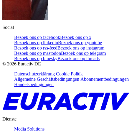
Social
Bezoek ons op facebook
Bezoek ons op x
Bezoek ons op linkedin
Bezoek ons op youtube
Bezoek ons op rss-feed
Bezoek ons op instagram
Bezoek ons op mastodon
Bezoek ons op telegram
Bezoek ons op bluesky
Bezoek ons op threads
©
2026
Euractiv DE
Datenschutzerklärung
Cookie Politik
Allgemeine Geschäftsbedingungen
Abonnementbedingungen
Handelsbedingungen
Dienste
Media Solutions