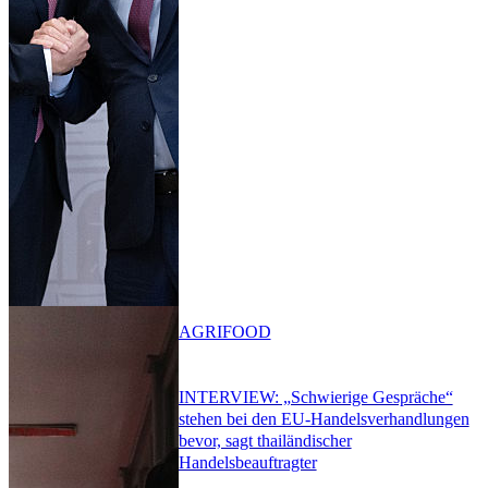
AGRIFOOD
INTERVIEW: „Schwierige Gespräche“
stehen bei den EU-Handelsverhandlungen
bevor, sagt thailändischer
Handelsbeauftragter