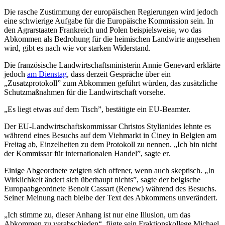
Die rasche Zustimmung der europäischen Regierungen wird jedoch
eine schwierige Aufgabe für die Europäische Kommission sein. In
den Agrarstaaten Frankreich und Polen beispielsweise, wo das
Abkommen als Bedrohung für die heimischen Landwirte angesehen
wird, gibt es nach wie vor starken Widerstand.
Die französische Landwirtschaftsministerin Annie Genevard erklärte
jedoch
am Dienstag
, dass derzeit Gespräche über ein
„Zusatzprotokoll” zum Abkommen geführt würden, das zusätzliche
Schutzmaßnahmen für die Landwirtschaft vorsehe.
„Es liegt etwas auf dem Tisch”, bestätigte ein EU-Beamter.
Der EU-Landwirtschaftskommissar Christos Stylianides lehnte es
während eines Besuchs auf dem Viehmarkt in Ciney in Belgien am
Freitag ab, Einzelheiten zu dem Protokoll zu nennen. „Ich bin nicht
der Kommissar für internationalen Handel”, sagte er.
Einige Abgeordnete zeigten sich offener, wenn auch skeptisch. „In
Wirklichkeit ändert sich überhaupt nichts”, sagte der belgische
Europaabgeordnete Benoit Cassart (Renew) während des Besuchs.
Seiner Meinung nach bleibe der Text des Abkommens unverändert.
„Ich stimme zu, dieser Anhang ist nur eine Illusion, um das
Abkommen zu verabschieden“, fügte sein Fraktionskollege Michael