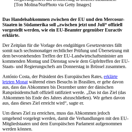
[Ton Molina/NurPhoto via Getty Images]
Das Handelsabkommen zwischen der EU und den Mercosur-
Staaten in Südamerika soll „zwischen jetzt und Juli“ offiziell
vorgestellt werden, wie ein EU-Beamter gegenüber Euractiv
erklärte.
Der Zeitplan für die Vorlage des endgültigen Gesetzestextes fällt
somit nach sechsmonatiger rechtlicher Prüfung und Übersetzung mit
dem bevorstehenden Treffen der EU-Landwirtschaftsminister am
kommenden Montag und Dienstag sowie dem Gipfeltreffen der EU-
Staats- und Regierungschefs am Donnerstag in Brüssel zusammen.
António Costa, der Präsident des Europäischen Rates,
erklärte
letzten Monat
während eines Besuchs in Brasilien, er gehe davon
aus, dass das Abkommen bis Dezember unter der dänischen
Ratspräsidentschaft offiziell ratifiziert werde. „Das ist das Ziel (das
Abkommen bis Ende des Jahres abzuschließen). Wir gehen davon
aus, dass dieses Ziel erreicht wird“, sagte er.
Um dieses Ziel zu erreichen, muss das Abkommen jedoch
umgehend vorgelegt werden, damit die Verhandlungen mit den EU-
Mitgliedstaaten und dem Europäischen Parlament aufgenommen
werden können.