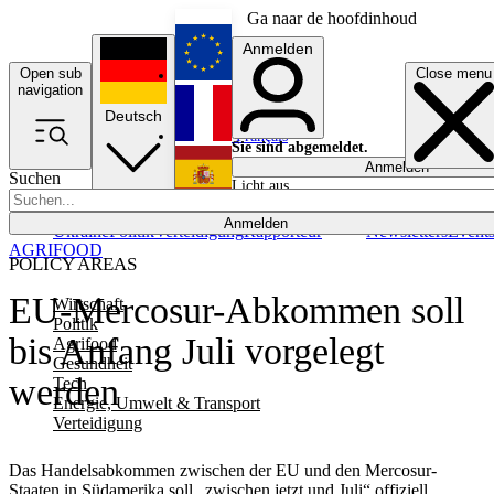
Ga naar de hoofdinhoud
Anmelden
Open sub
Close menu
English
navigation
Deutsch
Français
Sie sind abgemeldet.
Anmelden
Suchen
Licht aus
Español
Anmelden
Ukraine
Politik
Verteidigung
Rapporteur
Newsletters
Event
AGRIFOOD
POLICY AREAS
EU-Mercosur-Abkommen soll
Wirtschaft
Politik
bis Anfang Juli vorgelegt
Agrifood
Gesundheit
werden
Tech
Energie, Umwelt & Transport
Verteidigung
Das Handelsabkommen zwischen der EU und den Mercosur-
Staaten in Südamerika soll „zwischen jetzt und Juli“ offiziell