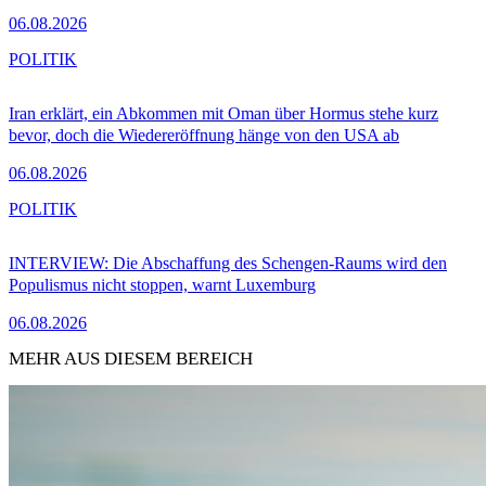
06.08.2026
POLITIK
Iran erklärt, ein Abkommen mit Oman über Hormus stehe kurz
bevor, doch die Wiedereröffnung hänge von den USA ab
06.08.2026
POLITIK
INTERVIEW: Die Abschaffung des Schengen-Raums wird den
Populismus nicht stoppen, warnt Luxemburg
06.08.2026
MEHR AUS DIESEM BEREICH