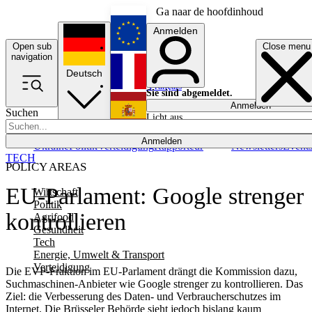
Ga naar de hoofdinhoud
Anmelden
Open sub
Close menu
English
navigation
Deutsch
Français
Sie sind abgemeldet.
Anmelden
Suchen
Licht aus
Español
Anmelden
Ukraine
Politik
Verteidigung
Rapporteur
Newsletters
Event
TECH
POLICY AREAS
EU-Parlament: Google strenger
Wirtschaft
Politik
kontrollieren
Agrifood
Gesundheit
Tech
Energie, Umwelt & Transport
Verteidigung
Die EVP-Fraktion im EU-Parlament drängt die Kommission dazu,
Suchmaschinen-Anbieter wie Google strenger zu kontrollieren. Das
Ziel: die Verbesserung des Daten- und Verbraucherschutzes im
Internet. Die Brüsseler Behörde sieht jedoch bislang kaum