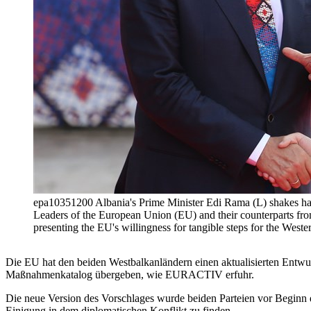
epa10351200 Albania's Prime Minister Edi Rama (L) shakes ha
Leaders of the European Union (EU) and their counterparts f
presenting the EU's willingness for tangible steps for the
Die EU hat den beiden Westbalkanländern einen aktualisierten Entwu
Maßnahmenkatalog übergeben, wie EURACTIV erfuhr.
Die neue Version des Vorschlages wurde beiden Parteien vor Beginn d
Einigung in dem diplomatischen Konflikt zu finden.