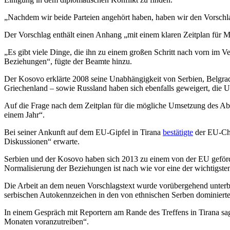
„Nachdem wir beide Parteien angehört haben, haben wir den Vorschla
Der Vorschlag enthält einen Anhang „mit einem klaren Zeitplan für
„Es gibt viele Dinge, die ihn zu einem großen Schritt nach vorn im Ve
Beziehungen“, fügte der Beamte hinzu.
Der Kosovo erklärte 2008 seine Unabhängigkeit von Serbien, Belgra
Griechenland – sowie Russland haben sich ebenfalls geweigert, die 
Auf die Frage nach dem Zeitplan für die mögliche Umsetzung des Abk
einem Jahr“.
Bei seiner Ankunft auf dem EU-Gipfel in Tirana
bestätigte
der EU-Chef
Diskussionen“ erwarte.
Serbien und der Kosovo haben sich 2013 zu einem von der EU geförder
Normalisierung der Beziehungen ist nach wie vor eine der wichtigsten
Die Arbeit an dem neuen Vorschlagstext wurde vorübergehend unterb
serbischen Autokennzeichen in den von ethnischen Serben dominier
In einem Gespräch mit Reportern am Rande des Treffens in Tirana s
Monaten voranzutreiben“.