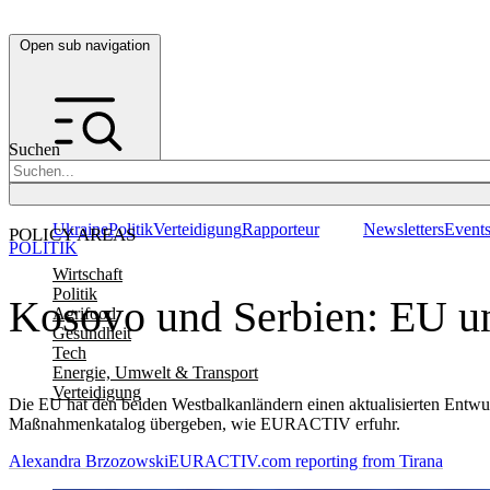
Open sub navigation
Suchen
Ukraine
Politik
Verteidigung
Rapporteur
Newsletters
Event
POLICY AREAS
POLITIK
Wirtschaft
Politik
Kosovo und Serbien: EU un
Agrifood
Gesundheit
Tech
Energie, Umwelt & Transport
Verteidigung
Die EU hat den beiden Westbalkanländern einen aktualisierten Entwu
Maßnahmenkatalog übergeben, wie EURACTIV erfuhr.
Alexandra Brzozowski
EURACTIV.com reporting from Tirana