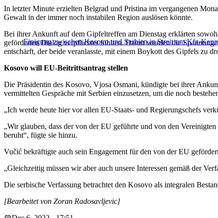
In letzter Minute erzielten Belgrad und Pristina im vergangenen Mona
Gewalt in der immer noch instabilen Region auslösen könnte.
Bei ihrer Ankunft auf dem Gipfeltreffen am Dienstag erklärten sowoh
Einigung zwischen Kosovo und Serbien in Streit um Kfz-Kenn
geförderten Dialog verpflichtet fühlten. Damit wurden die Spannun
entschärft, der beide veranlasste, mit einem Boykott des Gipfels zu dr
Kosovo will EU-Beitrittsantrag stellen
Die Präsidentin des Kosovo, Vjosa Osmani, kündigte bei ihrer Ankunft 
vermittelten Gespräche mit Serbien einzusetzen, um die noch bestehe
„Ich werde heute hier vor allen EU-Staats- und Regierungschefs verk
„Wir glauben, dass der von der EU geführte und von den Vereinigten
beruht“, fügte sie hinzu.
Vučić bekräftigte auch sein Engagement für den von der EU geförde
„Gleichzeitig müssen wir aber auch unsere Interessen gemäß der Verf
Die serbische Verfassung betrachtet den Kosovo als integralen Bestan
[Bearbeitet von Zoran Radosavljevic]
Dec 6, 2022 - 17:51