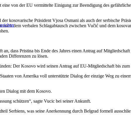
t eine von der EU vermittelte Einigung zur Beendigung des gefährlichen
l der kosovarische Präsident Vjosa Osmani als auch der serbische Präs
zeichen
gen nach dem verbalen Schlagabtausch zwischen Vučić und dem kosovar
ohen.
an, dass Pristina bis Ende des Jahres einen Antrag auf Mitgliedschaft 
nden Differenzen zu lösen.
ünden: Der Kosovo wird seinen Antrag auf EU-Mitgliedschaft bis zum En
 Staaten von Amerika voll unterstützte Dialog der einzige Weg zu ein
rten Dialog mit dem Kosovo.
assung schützen“, sagte Vucic bei seiner Ankunft.
dteil Serbiens, was seine Anerkennung durch Belgrad formell ausschlie