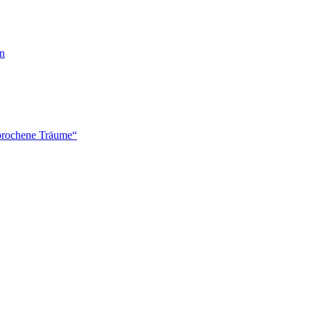
en
brochene Träume“