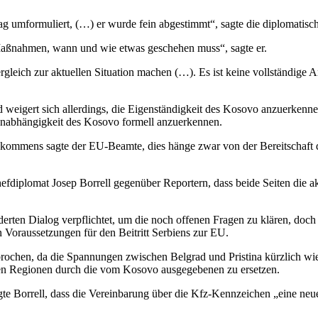
g umformuliert, (…) er wurde fein abgestimmt“, sagte die diplomatisch
 Maßnahmen, wann und wie etwas geschehen muss“, sagte er.
rgleich zur aktuellen Situation machen (…). Es ist keine vollständige 
d weigert sich allerdings, die Eigenständigkeit des Kosovo anzuerke
Unabhängigkeit des Kosovo formell anzuerkennen.
ommens sagte der EU-Beamte, dies hänge zwar von der Bereitschaft der 
diplomat Josep Borrell gegenüber Reportern, dass beide Seiten die aktu
ten Dialog verpflichtet, um die noch offenen Fragen zu klären, doch b
 Voraussetzungen für den Beitritt Serbiens zur EU.
rochen, da die Spannungen zwischen Belgrad und Pristina kürzlich wie
ten Regionen durch die vom Kosovo ausgegebenen zu ersetzen.
agte Borrell, dass die Vereinbarung über die Kfz-Kennzeichen „eine n