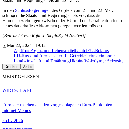
Staats- und Regierungschefs am 22. März.
In den
Schlussfolgerungen
des Gipfels vom 21. und 22. März
schlugen die Staats- und Regierungschefs vor, dass die
Handelsbeziehungen zwischen der EU und der Ukraine durch ein
neues dauerhaftes Abkommen geregelt werden müssen.
[Bearbeitet von Rajnish Singh/Kjeld Neubert]
Mar 22, 2024 - 19:12
Agrifood
Agrar- und Lebensmittelhandel
EU-Belarus
EU-Russland
Europäischer Rat
Getreide
Getreideimporte
Landwirtschaft und Ernährung
Ukraine
Wolodymyr Selenskyj
Drucken
Aktie
MEIST GELESEN
WIRTSCHAFT
Europäer machen aus den vorgeschlagenen Euro-Banknoten
Internet-Memes
25.07.2026