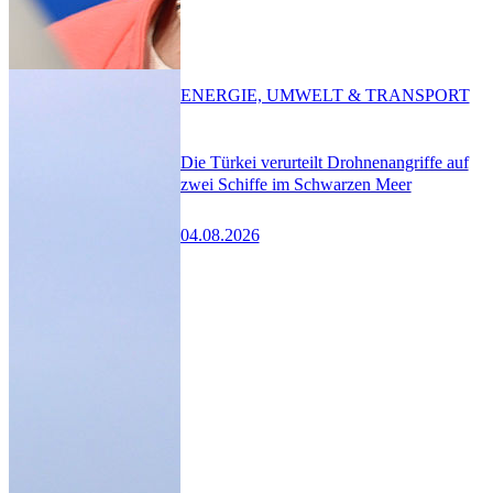
ENERGIE, UMWELT & TRANSPORT
Die Türkei verurteilt Drohnenangriffe auf
zwei Schiffe im Schwarzen Meer
04.08.2026