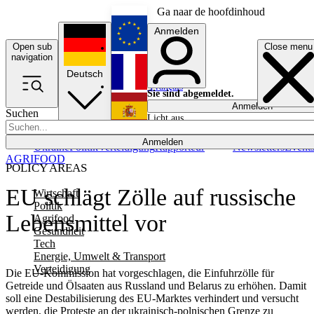
Ga naar de hoofdinhoud
Anmelden
Open sub
Close menu
English
navigation
Deutsch
Français
Sie sind abgemeldet.
Anmelden
Suchen
Licht aus
Español
Anmelden
Ukraine
Politik
Verteidigung
Rapporteur
Newsletters
Event
AGRIFOOD
POLICY AREAS
EU schlägt Zölle auf russische
Wirtschaft
Politik
Lebensmittel vor
Agrifood
Gesundheit
Tech
Energie, Umwelt & Transport
Verteidigung
Die EU-Kommission hat vorgeschlagen, die Einfuhrzölle für
Getreide und Ölsaaten aus Russland und Belarus zu erhöhen. Damit
soll eine Destabilisierung des EU-Marktes verhindert und versucht
werden, die Proteste an der ukrainisch-polnischen Grenze zu