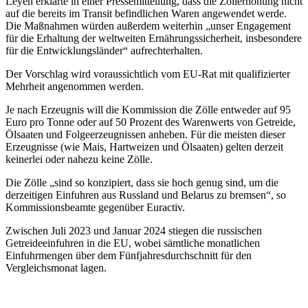
Leyen erklärte in einer Pressemitteilung, dass die Zollerhöhung nicht
auf die bereits im Transit befindlichen Waren angewendet werde.
Die Maßnahmen würden außerdem weiterhin „unser Engagement
für die Erhaltung der weltweiten Ernährungssicherheit, insbesondere
für die Entwicklungsländer“ aufrechterhalten.
Der Vorschlag wird voraussichtlich vom EU-Rat mit qualifizierter
Mehrheit angenommen werden.
Je nach Erzeugnis will die Kommission die Zölle entweder auf 95
Euro pro Tonne oder auf 50 Prozent des Warenwerts von Getreide,
Ölsaaten und Folgeerzeugnissen anheben. Für die meisten dieser
Erzeugnisse (wie Mais, Hartweizen und Ölsaaten) gelten derzeit
keinerlei oder nahezu keine Zölle.
Die Zölle „sind so konzipiert, dass sie hoch genug sind, um die
derzeitigen Einfuhren aus Russland und Belarus zu bremsen“, so
Kommissionsbeamte gegenüber Euractiv.
Zwischen Juli 2023 und Januar 2024 stiegen die russischen
Getreideeinfuhren in die EU, wobei sämtliche monatlichen
Einfuhrmengen über dem Fünfjahresdurchschnitt für den
Vergleichsmonat lagen.