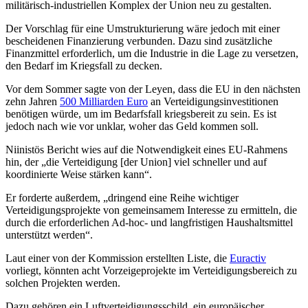
militärisch-industriellen Komplex der Union neu zu gestalten.
Der Vorschlag für eine Umstrukturierung wäre jedoch mit einer
bescheidenen Finanzierung verbunden. Dazu sind zusätzliche
Finanzmittel erforderlich, um die Industrie in die Lage zu versetzen,
den Bedarf im Kriegsfall zu decken.
Vor dem Sommer sagte von der Leyen, dass die EU in den nächsten
zehn Jahren
500 Milliarden Euro
an Verteidigungsinvestitionen
benötigen würde, um im Bedarfsfall kriegsbereit zu sein. Es ist
jedoch nach wie vor unklar, woher das Geld kommen soll.
Niinistös Bericht wies auf die Notwendigkeit eines EU-Rahmens
hin, der „die Verteidigung [der Union] viel schneller und auf
koordinierte Weise stärken kann“.
Er forderte außerdem, „dringend eine Reihe wichtiger
Verteidigungsprojekte von gemeinsamem Interesse zu ermitteln, die
durch die erforderlichen Ad-hoc- und langfristigen Haushaltsmittel
unterstützt werden“.
Laut einer von der Kommission erstellten Liste, die
Euractiv
vorliegt, könnten acht Vorzeigeprojekte im Verteidigungsbereich zu
solchen Projekten werden.
Dazu gehören ein Luftverteidigungsschild, ein europäischer