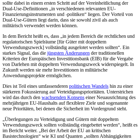
sollte dabei in einem ersten Schritt auf der Vereinheitlichung der
Dual-Use-Definitionen „in verschiedenen relevanten EU-
Finanzierungsinstrumenten und -politiken“ liegen. Der Vorteil von
Dual-Use-Gütern liegt darin, dass sie sowohl zivil als auch
militärisch verwendet werden können.
In dem Bericht heißt es, dass „in jedem Bereich die rechtlichen und
regulatorischen Spielräume [für Güter mit doppeltem
Verwendungszweck] vollständig ausgelotet werden sollten“. Ein
starkes Signal, das die
jüngsten Änderungen
der traditionellen
Kriterien der Europäischen Investitionsbank (EIB) für die Vergabe
von Darlehen mit doppeltem Verwendungszweck widerspiegelt. In
Zukunft werden sie mehr Investitionen in militärische
Anwendungsprojekte ermöglichen.
Dies ist Teil eines umfassenderen
politischen Wandels
hin zu einer
stärkeren Fokussierung auf Verteidigungsprioritäten. Unterstrichen
wird das durch den
wachsenden Konsens
einer Neuausrichtung des
mehrjährigen EU-Haushalts auf flexiblere Ziele und sogenannte
neue Prioritäten, bei denen die Sicherheit im Vordergrund steht.
„Überlegungen zu Verteidigung und Gütern mit doppeltem
Verwendungszweck sollten vollständig eingebettet werden“, heißt es
im Bericht weiter. „Bei der Arbeit der EU an kritischen
Basistechnologien“ wie KI und Quanten „sollten Abhängigkeiten