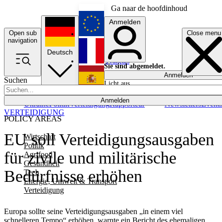
Ga naar de hoofdinhoud
Anmelden
Open sub
Close menu
English
navigation
Deutsch
Français
Sie sind abgemeldet.
Anmelden
Suchen
Licht aus
Español
Anmelden
Ukraine
Politik
Verteidigung
Rapporteur
Newsletters
Event
VERTEIDIGUNG
POLICY AREAS
EU soll Verteidigungsausgaben
Wirtschaft
Politik
für zivile und militärische
Agrifood
Gesundheit
Bedürfnisse erhöhen
Tech
Energie, Umwelt & Transport
Verteidigung
Europa sollte seine Verteidigungsausgaben „in einem viel
schnelleren Tempo“ erhöhen, warnte ein Bericht des ehemaligen