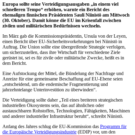
Europa sollte seine Verteidigungsausgaben „in einem viel
schnelleren Tempo“ erhöhen, warnte ein Bericht des
ehemaligen finnischen Präsidenten Sauli Niinistö am Mittwoch
(30. Oktober). Damit könne die EU im Krisenfall zwischen
zivilen und militärischen Bedürfnissen wechseln.
Im März gab die Kommissionspräsidentin, Ursula von der Leyen,
einen Bericht über EU-Sicherheitsvorkehrungen bei Niinistö in
Auftrag. Die Union sollte eine übergreifende Strategie verfolgen,
um sicherzustellen, dass ihre Wirtschaft für verschiedene Ziele
gerüstet ist, sei es für zivile oder militärische Zwecke, heißt es in
dem Bericht.
Eine Aufstockung der Mittel, die Bündelung der Nachfrage und
Anreize für eine gemeinsame Beschaffung auf EU-Ebene seien
„entscheidend, um die endemische Fragmentierung und
jahrzehntelange Unterinvestition zu überwinden“.
Die Verteidigung sollte daher „Teil eines breiteren strategischen
industriellen Ökosystems sein, das auf ähnlichen oder
austauschbaren Rohstoffen, Technologien, Fähigkeiten, Maschinen
und anderer industrieller Infrastruktur beruht“, schreibt Niinistö.
Anfang des Jahres schlug die EU-Kommission das
Programm für
die Europäische Verteidigungsindustrie
(EDIP) vor, um den