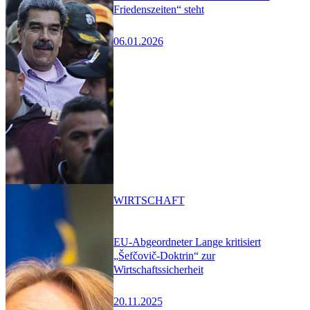
Friedenszeiten“ steht
06.01.2026
WIRTSCHAFT
EU-Abgeordneter Lange kritisiert
„Šefčovič-Doktrin“ zur
Wirtschaftssicherheit
20.11.2025