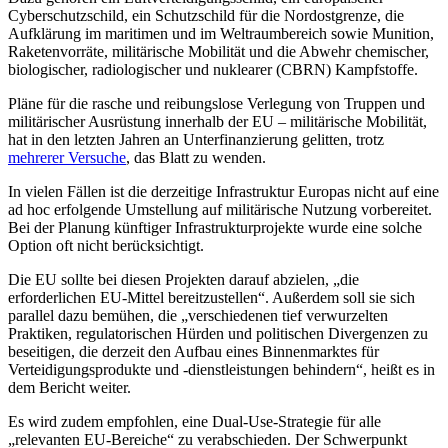
Cyberschutzschild, ein Schutzschild für die Nordostgrenze, die
Aufklärung im maritimen und im Weltraumbereich sowie Munition,
Raketenvorräte, militärische Mobilität und die Abwehr chemischer,
biologischer, radiologischer und nuklearer (CBRN) Kampfstoffe.
Pläne für die rasche und reibungslose Verlegung von Truppen und
militärischer Ausrüstung innerhalb der EU – militärische Mobilität,
hat in den letzten Jahren an Unterfinanzierung gelitten, trotz
mehrerer Versuche
, das Blatt zu wenden.
In vielen Fällen ist die derzeitige Infrastruktur Europas nicht auf eine
ad hoc erfolgende Umstellung auf militärische Nutzung vorbereitet.
Bei der Planung künftiger Infrastrukturprojekte wurde eine solche
Option oft nicht berücksichtigt.
Die EU sollte bei diesen Projekten darauf abzielen, „die
erforderlichen EU-Mittel bereitzustellen“. Außerdem soll sie sich
parallel dazu bemühen, die „verschiedenen tief verwurzelten
Praktiken, regulatorischen Hürden und politischen Divergenzen zu
beseitigen, die derzeit den Aufbau eines Binnenmarktes für
Verteidigungsprodukte und -dienstleistungen behindern“, heißt es in
dem Bericht weiter.
Es wird zudem empfohlen, eine Dual-Use-Strategie für alle
„relevanten EU-Bereiche“ zu verabschieden. Der Schwerpunkt