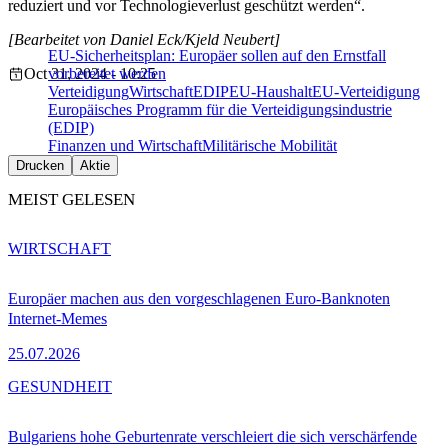
reduziert und vor Technologieverlust geschützt werden“.
[Bearbeitet von Daniel Eck/Kjeld Neubert]
EU-Sicherheitsplan: Europäer sollen auf den Ernstfall
Oct 31, 2024 - 10:25
vorbereitet werden
Verteidigung
Wirtschaft
EDIP
EU-Haushalt
EU-Verteidigung
Europäisches Programm für die Verteidigungsindustrie
(EDIP)
Finanzen und Wirtschaft
Militärische Mobilität
Drucken
Aktie
MEIST GELESEN
WIRTSCHAFT
Europäer machen aus den vorgeschlagenen Euro-Banknoten
Internet-Memes
25.07.2026
GESUNDHEIT
Bulgariens hohe Geburtenrate verschleiert die sich verschärfende