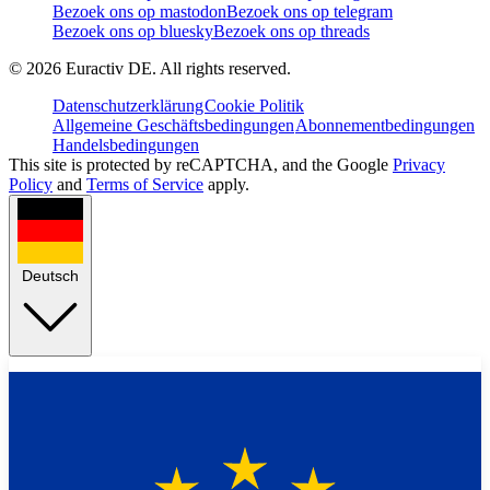
Bezoek ons op mastodon
Bezoek ons op telegram
Bezoek ons op bluesky
Bezoek ons op threads
©
2026
Euractiv DE. All rights reserved.
Datenschutzerklärung
Cookie Politik
Allgemeine Geschäftsbedingungen
Abonnementbedingungen
Handelsbedingungen
This site is protected by reCAPTCHA, and the Google
Privacy
Policy
and
Terms of Service
apply.
Deutsch