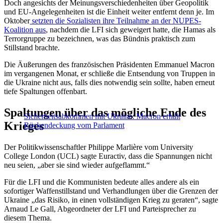
Doch angesichts der Meinungsverschiedenheiten über Geopolitik
und EU-Angelegenheiten ist die Einheit weiter entfernt denn je. Im
Oktober
setzten die Sozialisten ihre Teilnahme an der NUPES-
Koalition aus
, nachdem die LFI sich geweigert hatte, die Hamas als
Terrorgruppe zu bezeichnen, was das Bündnis praktisch zum
Stillstand brachte.
Die Äußerungen des französischen Präsidenten Emmanuel Macron
im vergangenen Monat, er schließe die Entsendung von Truppen in
die Ukraine nicht aus, falls dies notwendig sein sollte, haben erneut
tiefe Spaltungen offenbart.
Spaltungen über das mögliche Ende des
Sicherheitsabkommen mit Ukraine: Macron erhält
Krieges
Rückendeckung vom Parlament
Der Politikwissenschaftler Philippe Marlière vom University
College London (UCL) sagte Euractiv, dass die Spannungen nicht
neu seien, „aber sie sind wieder aufgeflammt.“
Für die LFI und die Kommunisten bedeute alles andere als ein
sofortiger Waffenstillstand und Verhandlungen über die Grenzen der
Ukraine „das Risiko, in einen vollständigen Krieg zu geraten“, sagte
Arnaud Le Gall, Abgeordneter der LFI und Parteisprecher zu
diesem Thema.