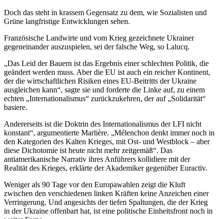
Doch das steht in krassem Gegensatz zu dem, wie Sozialisten und
Grüne langfristige Entwicklungen sehen.
Französische Landwirte und vom Krieg gezeichnete Ukrainer
gegeneinander auszuspielen, sei der falsche Weg, so Lalucq.
„Das Leid der Bauern ist das Ergebnis einer schlechten Politik, die
geändert werden muss. Aber die EU ist auch ein reicher Kontinent,
der die wirtschaftlichen Risiken eines EU-Beitritts der Ukraine
ausgleichen kann“, sagte sie und forderte die Linke auf, zu einem
echten „Internationalismus“ zurückzukehren, der auf „Solidarität“
basiere.
Andererseits ist die Doktrin des Internationalismus der LFI nicht
konstant“, argumentierte Marlière. „Mélenchon denkt immer noch in
den Kategorien des Kalten Krieges, mit Ost- und Westblock – aber
diese Dichotomie ist heute nicht mehr zeitgemäß“. Das
antiamerikanische Narrativ ihres Anführers kollidiere mit der
Realität des Krieges, erklärte der Akademiker gegenüber Euractiv.
Weniger als 90 Tage vor den Europawahlen zeigt die Kluft
zwischen den verschiedenen linken Kräften keine Anzeichen einer
Verringerung. Und angesichts der tiefen Spaltungen, die der Krieg
in der Ukraine offenbart hat, ist eine politische Einheitsfront noch in