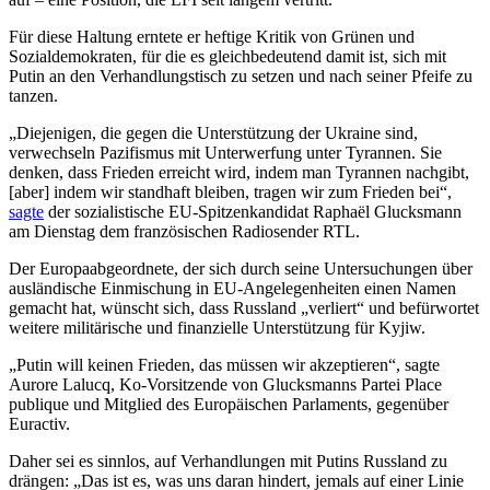
Für diese Haltung erntete er heftige Kritik von Grünen und
Sozialdemokraten, für die es gleichbedeutend damit ist, sich mit
Putin an den Verhandlungstisch zu setzen und nach seiner Pfeife zu
tanzen.
„Diejenigen, die gegen die Unterstützung der Ukraine sind,
verwechseln Pazifismus mit Unterwerfung unter Tyrannen. Sie
denken, dass Frieden erreicht wird, indem man Tyrannen nachgibt,
[aber] indem wir standhaft bleiben, tragen wir zum Frieden bei“,
sagte
der sozialistische EU-Spitzenkandidat Raphaël Glucksmann
am Dienstag dem französischen Radiosender RTL.
Der Europaabgeordnete, der sich durch seine Untersuchungen über
ausländische Einmischung in EU-Angelegenheiten einen Namen
gemacht hat, wünscht sich, dass Russland „verliert“ und befürwortet
weitere militärische und finanzielle Unterstützung für Kyjiw.
„Putin will keinen Frieden, das müssen wir akzeptieren“, sagte
Aurore Lalucq, Ko-Vorsitzende von Glucksmanns Partei Place
publique und Mitglied des Europäischen Parlaments, gegenüber
Euractiv.
Daher sei es sinnlos, auf Verhandlungen mit Putins Russland zu
drängen: „Das ist es, was uns daran hindert, jemals auf einer Linie