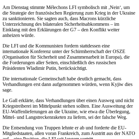
Am Dienstag stimmte Mélechons LFI symbolisch mit ‚Nein‘, um
die Strategie der französischen Regierung zum Krieg in der Ukraine
zu sanktionieren. Sie sagten auch, dass Macrons kürzliche
Unterzeichnung des bilateralen Sicherheitsabkommens – im
Einklang mit den Erklärungen der G7 – den Konflikt weiter
anheizen würde.
Die LFI und die Kommunisten fordern stattdessen eine
internationale Konferenz unter der Schirmherrschaft der OSZE
(Organisation für Sicherheit und Zusammenarbeit in Europa), die
die Forderungen aller Seiten, einschließlich des russischen
Präsidenten Wladimir Putin, berücksichtigt.
Die internationale Gemeinschaft habe deutlich gemacht, dass
Verhandlungen erst dann aufgenommen würden, wenn Kyjiw dies
sage.
Le Gall erklärte, dass Verhandlungen über einen Ausweg und nicht
Kriegstreiberei im Mittelpunkt stehen sollten. Eine Ausweitung der
EU-Waffenlieferungen an die Ukraine, wie etwa die Überlegung,
Mittel- und Langstreckenraketen zu liefern, sei der falsche Weg.
Die Entsendung von Truppen lehnte er ab und forderte die EU-
Mitgliedstaaten, allen voran Frankreich, zum Austritt aus der NATO
auf – eine Position, die LFI seit langem vertritt.