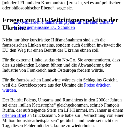
[mit der LFI und den Kommunisten] zu sein, sei es auf politischer
oder philosophischer Ebene“, sagte sie.
Fragen zur EU-Beitrittsperspektive der
120-Milliarden-Finanzierungsplan für Ukraine: Estland
Ukraine
fordert gemeinsame EU-Schulden
Nicht nur über kurzfristige Hilfsmaßnahmen sind sich die
französischen Linken uneins, sondern auch darüber, inwieweit die
EU den Weg für einen Beitritt der Ukraine ebnen soll.
Für die extreme Linke ist das ein No-Go. Sie argumentieren, dass
dies zu sinkenden Löhnen führen und die Abwanderung der
Industrie von Frankreich nach Osteuropa fördern würde.
Für die französischen Landwirte wäre es ein Schlag ins Gesicht,
weil die Getreideexporte aus der Ukraine die
Preise drücken
würden
.
Der Beitritt Polens, Ungarns und Rumäniens in den 2000er Jahren
sei einer „stillen Katastrophe“ gleichgekommen, schrieb François
Ruffin, der aufsteigende Stern am LFI-Himmel, im Januar in einem
offenen Brief
an Glucksmann. Sie habe zur „Vernichtung von einer
Million Industriearbeitsplätzen“ geführt – und heute sei nicht der
Tag, diesen Fehler mit der Ukraine zu wiederholen.