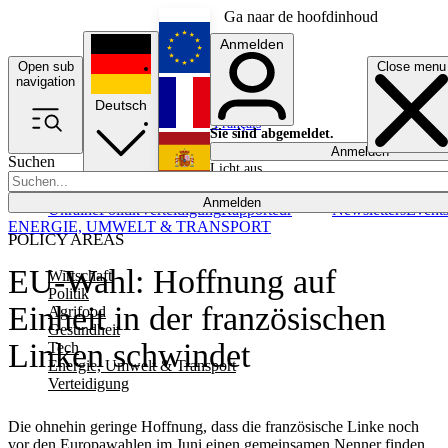
Ga naar de hoofdinhoud
Anmelden
Open sub
Close menu
English
navigation
Deutsch
Français
Sie sind abgemeldet.
Anmelden
Suchen
Licht aus
Español
Anmelden
Ukraine
Politik
Verteidigung
Rapporteur
Newsletters
Event
ENERGIE, UMWELT & TRANSPORT
POLICY AREAS
EU-Wahl: Hoffnung auf
Wirtschaft
Politik
Einheit in der französischen
Agrifood
Gesundheit
Linken schwindet
Tech
Energie, Umwelt & Transport
Verteidigung
Die ohnehin geringe Hoffnung, dass die französische Linke noch
vor den Europawahlen im Juni einen gemeinsamen Nenner finden