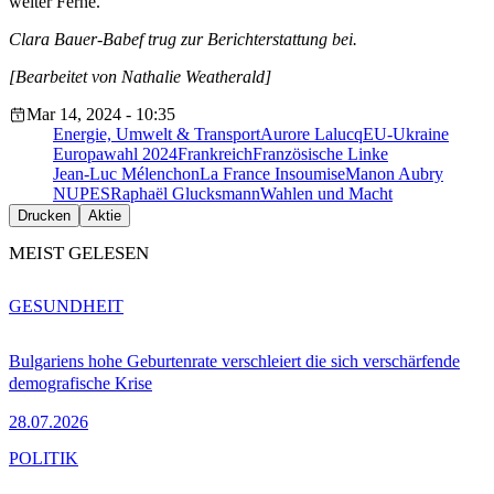
weiter Ferne.
Clara Bauer-Babef trug zur Berichterstattung bei.
[Bearbeitet von Nathalie Weatherald]
Mar 14, 2024 - 10:35
Energie, Umwelt & Transport
Aurore Lalucq
EU-Ukraine
Europawahl 2024
Frankreich
Französische Linke
Jean-Luc Mélenchon
La France Insoumise
Manon Aubry
NUPES
Raphaël Glucksmann
Wahlen und Macht
Drucken
Aktie
MEIST GELESEN
GESUNDHEIT
Bulgariens hohe Geburtenrate verschleiert die sich verschärfende
demografische Krise
28.07.2026
POLITIK