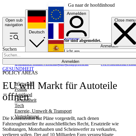
Ga naar de hoofdinhoud
Anmelden
Open sub
Close menu
English
navigation
Deutsch
Français
Sie sind abgemeldet.
Anmelden
Suchen
Licht aus
Español
Anmelden
Ukraine
Politik
Verteidigung
Rapporteur
Newsletters
Event
GESUNDHEIT
POLICY AREAS
EU will Markt für Autoteile
Wirtschaft
Politik
öffnen
Agrifood
Gesundheit
Tech
Energie, Umwelt & Transport
Verteidigung
Die Kommission hat Pläne vorgestellt, nach denen
Fahrzeughersteller ihr ausschließliches Recht, Ersatzteile wie
Stoßstangen, Motorhauben und Scheinwerfer zu verkaufen,
verlieren sollen. Der auf 10 Milliarden Euro veranschlagte