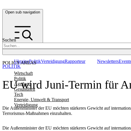
Open sub navigation
Suchen
Ukraine
Politik
Verteidigung
Rapporteur
Newsletters
Event
POLICY AREAS
POLITIK
Wirtschaft
Politik
EU wird Juni-Termin für A
Agrifood
Gesundheit
Tech
Energie, Umwelt & Transport
Verteidigung
Die Außenminister der EU möchten stärkeres Gewicht auf internationa
Terrorismus-Maßnahmen einzuhalten.
Die Außenminister der EU möchten stärkeres Gewicht auf internationa