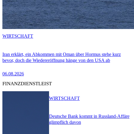
WIRTSCHAFT
Iran erklärt, ein Abkommen mit Oman über Hormus stehe kurz
bevor, doch die Wiedereröffnung hänge von den USA ab
06.08.2026
FINANZDIENSTLEIST
WIRTSCHAFT
Deutsche Bank kommt in Russland-Affäre
glimpflich davon