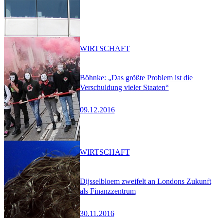
WIRTSCHAFT
Böhnke: „Das größte Problem ist die
Verschuldung vieler Staaten“
09.12.2016
WIRTSCHAFT
Dijsselbloem zweifelt an Londons Zukunft
als Finanzzentrum
30.11.2016