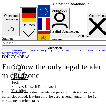
Ga naar de hoofdinhoud
Anmelden
Open sub
Close menu
English
navigation
Deutsch
Français
Sie sind abgemeldet.
Anmelden
Suchen
Licht aus
Español
Anmelden
Ukraine
Politik
Verteidigung
Rapporteur
Newsletters
Event
WIRTSCHAFT
POLICY AREAS
Euro now the only legal tender
Wirtschaft
Politik
in eurozone
Agrifood
Gesundheit
Tech
Energie, Umwelt & Transport
Verteidigung
On 28 February the dual circulation period of national and euro
currencies ended, leaving only the euro as legal tender in the 12
euro-zone member states.