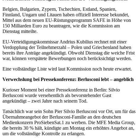
Belgien, Bulgarien, Zypern, Tschechien, Estland, Spanien,
Finnland, Ungarn und Litauen haben offiziell Interesse bekundet,
Mittel aus dem neuen EU-Rüstungsprogramm SAFE in Höhe von
150 Milliarden Euro zu beantragen, wie die Kommission am
Dienstag mitteilte.
EU-Verteidigungskommissar Andrius Kubilius rechnet mit einer
Verdopplung der Teilnehmerzahl – Polen und Griechenland haben
bereits ihre Anträge angekündigt. Obwohl Dienstag die weiche Frist
war, können verspätete Bewerbungen noch berücksichtigt werden.
Eine vollständige Liste wird laut Kommission noch heute erwartet.
Verwechslung bei Pressekonferenz: Berlusconi lebt – angeblich
Kurioser Moment bei einer Pressekonferenz in Berlin: Silvio
Berlusconi wurde versehentlich als bevorstehender Gast
angekündigt – zwei Jahre nach seinem Tod.
Tatsächlich war sein Sohn Pier Silvio Berlusconi vor Ort, um für das
Übernahmeangebot der Berlusconi-Familie an den deutschen
Medienkonzern ProSiebenSat.1 zu werben. Die MFE Media Group,
die bereits 30 % hält, kündigte am Montag ein erhöhtes Angebot an,
um die vollständige Kontrolle zu erlangen.