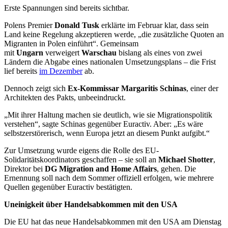
Erste Spannungen sind bereits sichtbar.
Polens Premier
Donald Tusk
erklärte im Februar klar, dass sein
Land keine Regelung akzeptieren werde, „die zusätzliche Quoten an
Migranten in Polen einführt“. Gemeinsam
mit
Ungarn
verweigert
Warschau
bislang als eines von zwei
Ländern die Abgabe eines nationalen Umsetzungsplans – die Frist
lief bereits
im Dezember
ab.
Dennoch zeigt sich
Ex-Kommissar Margaritis Schinas
, einer der
Architekten des Pakts, unbeeindruckt.
„Mit ihrer Haltung machen sie deutlich, wie sie Migrationspolitik
verstehen“, sagte Schinas gegenüber Euractiv. Aber: „Es wäre
selbstzerstörerisch, wenn Europa jetzt an diesem Punkt aufgibt.“
Zur Umsetzung wurde eigens die Rolle des EU-
Solidaritätskoordinators geschaffen – sie soll an
Michael Shotter
,
Direktor bei
DG Migration and Home Affairs
, gehen. Die
Ernennung soll nach dem Sommer offiziell erfolgen, wie mehrere
Quellen gegenüber Euractiv bestätigten.
Uneinigkeit über Handelsabkommen mit den USA
Die EU hat das neue Handelsabkommen mit den USA am Dienstag