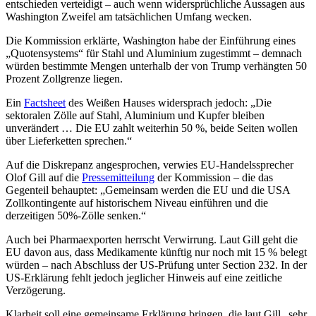
entschieden verteidigt – auch wenn widersprüchliche Aussagen aus
Washington Zweifel am tatsächlichen Umfang wecken.
Die Kommission erklärte, Washington habe der Einführung eines
„Quotensystems“ für Stahl und Aluminium zugestimmt – demnach
würden bestimmte Mengen unterhalb der von Trump verhängten 50
Prozent Zollgrenze liegen.
Ein
Factsheet
des Weißen Hauses widersprach jedoch: „Die
sektoralen Zölle auf Stahl, Aluminium und Kupfer bleiben
unverändert … Die EU zahlt weiterhin 50 %, beide Seiten wollen
über Lieferketten sprechen.“
Auf die Diskrepanz angesprochen, verwies EU-Handelssprecher
Olof Gill auf die
Pressemitteilung
der Kommission – die das
Gegenteil behauptet: „Gemeinsam werden die EU und die USA
Zollkontingente auf historischem Niveau einführen und die
derzeitigen 50%-Zölle senken.“
Auch bei Pharmaexporten herrscht Verwirrung. Laut Gill geht die
EU davon aus, dass Medikamente künftig nur noch mit 15 % belegt
würden – nach Abschluss der US-Prüfung unter Section 232. In der
US-Erklärung fehlt jedoch jeglicher Hinweis auf eine zeitliche
Verzögerung.
Klarheit soll eine gemeinsame Erklärung bringen, die laut Gill „sehr