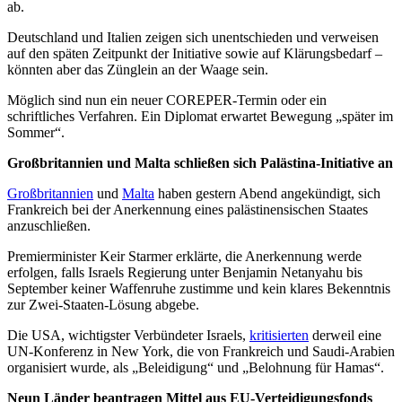
ab.
Deutschland und Italien zeigen sich unentschieden und verweisen
auf den späten Zeitpunkt der Initiative sowie auf Klärungsbedarf –
könnten aber das Zünglein an der Waage sein.
Möglich sind nun ein neuer COREPER-Termin oder ein
schriftliches Verfahren. Ein Diplomat erwartet Bewegung „später im
Sommer“.
Großbritannien und Malta schließen sich Palästina-Initiative an
Großbritannien
und
Malta
haben gestern Abend angekündigt, sich
Frankreich bei der Anerkennung eines palästinensischen Staates
anzuschließen.
Premierminister Keir Starmer erklärte, die Anerkennung werde
erfolgen, falls Israels Regierung unter Benjamin Netanyahu bis
September keiner Waffenruhe zustimme und kein klares Bekenntnis
zur Zwei-Staaten-Lösung abgebe.
Die USA, wichtigster Verbündeter Israels,
kritisierten
derweil eine
UN-Konferenz in New York, die von Frankreich und Saudi-Arabien
organisiert wurde, als „Beleidigung“ und „Belohnung für Hamas“.
Neun Länder beantragen Mittel aus EU-Verteidigungsfonds