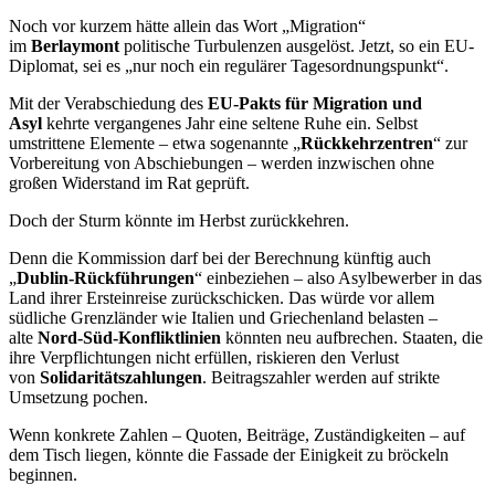
Noch vor kurzem hätte allein das Wort „Migration“
im
Berlaymont
politische Turbulenzen ausgelöst. Jetzt, so ein EU-
Diplomat, sei es „nur noch ein regulärer Tagesordnungspunkt“.
Mit der Verabschiedung des
EU-Pakts für Migration und
Asyl
kehrte vergangenes Jahr eine seltene Ruhe ein. Selbst
umstrittene Elemente – etwa sogenannte „
Rückkehrzentren
“ zur
Vorbereitung von Abschiebungen – werden inzwischen ohne
großen Widerstand im Rat geprüft.
Doch der Sturm könnte im Herbst zurückkehren.
Denn die Kommission darf bei der Berechnung künftig auch
„
Dublin-Rückführungen
“ einbeziehen – also Asylbewerber in das
Land ihrer Ersteinreise zurückschicken. Das würde vor allem
südliche Grenzländer wie Italien und Griechenland belasten –
alte
Nord-Süd-Konfliktlinien
könnten neu aufbrechen. Staaten, die
ihre Verpflichtungen nicht erfüllen, riskieren den Verlust
von
Solidaritätszahlungen
. Beitragszahler werden auf strikte
Umsetzung pochen.
Wenn konkrete Zahlen – Quoten, Beiträge, Zuständigkeiten – auf
dem Tisch liegen, könnte die Fassade der Einigkeit zu bröckeln
beginnen.