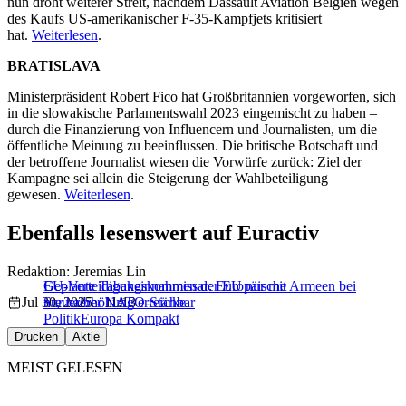
nun droht weiterer Streit, nachdem Dassault Aviation Belgien wegen
des Kaufs US-amerikanischer F-35-Kampfjets kritisiert
hat.
Weiterlesen
.
BRATISLAVA
Ministerpräsident Robert Fico hat Großbritannien vorgeworfen, sich
in die slowakische Parlamentswahl 2023 eingemischt zu haben –
durch die Finanzierung von Influencern und Journalisten, um die
öffentliche Meinung zu beeinflussen. Die britische Botschaft und
der betroffene Journalist wiesen die Vorwürfe zurück: Ziel der
Kampagne sei allein die Steigerung der Wahlbeteiligung
gewesen.
Weiterlesen
.
Ebenfalls lesenswert auf Euractiv
Redaktion: Jeremias Lin
Geplante Tabakeinnahmen der EU nur mit
EU-Verteidigungskommissar: Europäische Armeen bei
Jul 30, 2025 - 11:13
Steuererhöhung erreichbar
nur halber NATO-Stärke
Politik
Europa Kompakt
Drucken
Aktie
MEIST GELESEN