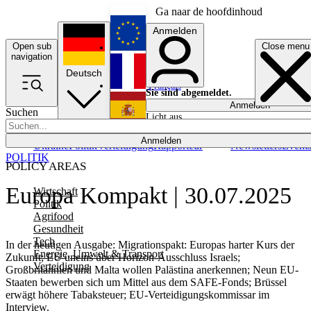
Ga naar de hoofdinhoud
Anmelden
Open sub
Close menu
English
navigation
Deutsch
Français
Sie sind abgemeldet.
Anmelden
Suchen
Licht aus
Español
Anmelden
Ukraine
Politik
Verteidigung
Rapporteur
Newsletters
Event
POLITIK
POLICY AREAS
Europa Kompakt | 30.07.2025
Wirtschaft
Politik
Agrifood
Gesundheit
Tech
In der heutigen Ausgabe: Migrationspakt: Europas harter Kurs der
Energie, Umwelt & Transport
Zukunft; EU uneins über Horizon-Ausschluss Israels;
Verteidigung
Großbritannien und Malta wollen Palästina anerkennen; Neun EU-
Staaten bewerben sich um Mittel aus dem SAFE-Fonds; Brüssel
erwägt höhere Tabaksteuer; EU-Verteidigungskommissar im
Interview.