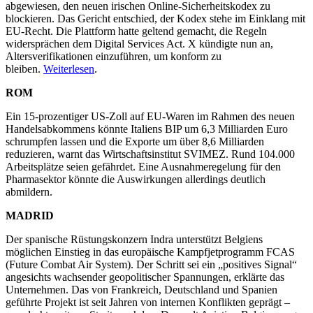
abgewiesen, den neuen irischen Online-Sicherheitskodex zu
blockieren. Das Gericht entschied, der Kodex stehe im Einklang mit
EU-Recht. Die Plattform hatte geltend gemacht, die Regeln
widersprächen dem Digital Services Act. X kündigte nun an,
Altersverifikationen einzuführen, um konform zu
bleiben.
Weiterlesen
.
ROM
Ein 15-prozentiger US-Zoll auf EU-Waren im Rahmen des neuen
Handelsabkommens könnte Italiens BIP um 6,3 Milliarden Euro
schrumpfen lassen und die Exporte um über 8,6 Milliarden
reduzieren, warnt das Wirtschaftsinstitut SVIMEZ. Rund 104.000
Arbeitsplätze seien gefährdet. Eine Ausnahmeregelung für den
Pharmasektor könnte die Auswirkungen allerdings deutlich
abmildern.
MADRID
Der spanische Rüstungskonzern Indra unterstützt Belgiens
möglichen Einstieg in das europäische Kampfjetprogramm FCAS
(Future Combat Air System). Der Schritt sei ein „positives Signal“
angesichts wachsender geopolitischer Spannungen, erklärte das
Unternehmen. Das von Frankreich, Deutschland und Spanien
geführte Projekt ist seit Jahren von internen Konflikten geprägt –