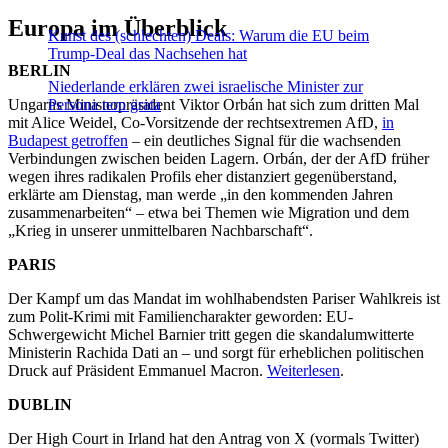
Europa im Überblick
Kunst des (schlechten) Deals: Warum die EU beim
Trump-Deal das Nachsehen hat
BERLIN
Niederlande erklären zwei israelische Minister zur
Ungarns Ministerpräsident Viktor Orbán hat sich zum dritten Mal
Persona non grata
mit Alice Weidel, Co-Vorsitzende der rechtsextremen AfD,
in
Budapest getroffen
– ein deutliches Signal für die wachsenden
Verbindungen zwischen beiden Lagern. Orbán, der der AfD früher
wegen ihres radikalen Profils eher distanziert gegenüberstand,
erklärte am Dienstag, man werde „in den kommenden Jahren
zusammenarbeiten“ – etwa bei Themen wie Migration und dem
„Krieg in unserer unmittelbaren Nachbarschaft“.
PARIS
Der Kampf um das Mandat im wohlhabendsten Pariser Wahlkreis ist
zum Polit-Krimi mit Familiencharakter geworden: EU-
Schwergewicht Michel Barnier tritt gegen die skandalumwitterte
Ministerin Rachida Dati an – und sorgt für erheblichen politischen
Druck auf Präsident Emmanuel Macron.
Weiterlesen
.
DUBLIN
Der High Court in Irland hat den Antrag von X (vormals Twitter)