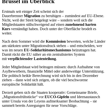
Brüssel im Überblick
Erstmals seit einiger Zeit scheint sich der
Dauerbrenner
Migration
zu beruhigen – zumindest auf EU-Ebene.
Nicht, weil der Streit beigelegt wäre – sondern weil sich die
Mitgliedstaaten stillschweigend auf einen
zunehmend harten
Kurs
verständigt haben. Doch unter der Oberfläche brodelt es
weiter.
Nach dem Sommer wird die
Kommission
bewerten, welche Länder
am stärksten unter Migrationsdruck stehen – und entscheiden, wer
was im neuen
EU-Solidaritätsmechanismus
beizutragen hat.
Damit rückt die EU näher an ein zentralisiertes System
mit
verpflichtender Lastenteilung
.
Jeder Mitgliedstaat wird beitragen müssen: durch Aufnahme von
Asylbewerbern, finanzielle Mittel oder anderweitige Unterstützung.
Die politisch heikle Berechnung wird sich bis in den Dezember
ziehen – dann wird sich zeigen, ob die viel beschworene
europäische Solidarität hält.
Derzeit geben sich die Staaten kooperativ: Gemeinsame Briefe,
„Migrationsfrühstücke“ vor
EUCO-Gipfeln
und Ideenaustausch
unter Ursula von der Leyens aufmerksamer Beobachtung – sie
sammelt bereits Anregungen für neue Vorschläge.