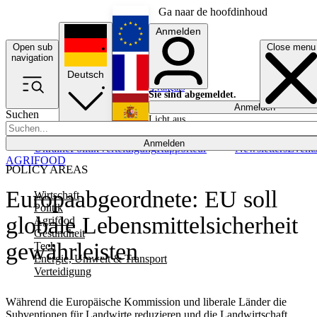
Ga naar de hoofdinhoud
Anmelden
Open sub
Close menu
English
navigation
Deutsch
Français
Sie sind abgemeldet.
Anmelden
Suchen
Licht aus
Español
Anmelden
Ukraine
Politik
Verteidigung
Rapporteur
Newsletters
Event
AGRIFOOD
POLICY AREAS
Europaabgeordnete: EU soll
Wirtschaft
Politik
globale Lebensmittelsicherheit
Agrifood
Gesundheit
gewährleisten
Tech
Energie, Umwelt & Transport
Verteidigung
Während die Europäische Kommission und liberale Länder die
Subventionen für Landwirte reduzieren und die Landwirtschaft