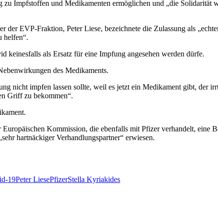
ng zu Impfstoffen und Medikamenten ermöglichen und „die Solidarität w
r der EVP-Fraktion, Peter Liese, bezeichnete die Zulassung als „echt
 helfen“.
id keinesfalls als Ersatz für eine Impfung angesehen werden dürfe.
“ Nebenwirkungen des Medikaments.
nicht impfen lassen sollte, weil es jetzt ein Medikament gibt, der ir
den Griff zu bekommen“.
ikament.
 Europäischen Kommission, die ebenfalls mit Pfizer verhandelt, eine Be
 „sehr hartnäckiger Verhandlungspartner“ erwiesen.
id-19
Peter Liese
Pfizer
Stella Kyriakides