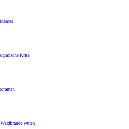
t-Memes
ografische Krise
ankommen
n Waldbrände wüten