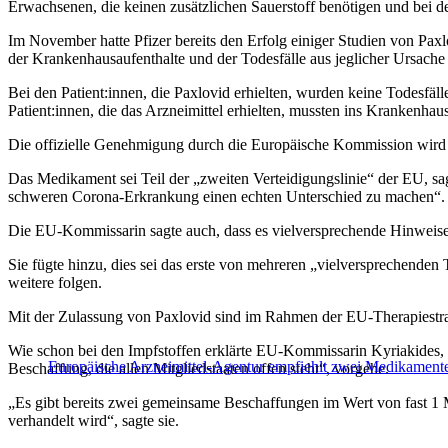
Erwachsenen, die keinen zusätzlichen Sauerstoff benötigen und bei de
Im November hatte Pfizer bereits den Erfolg einiger Studien von Pax
der Krankenhausaufenthalte und der Todesfälle aus jeglicher Ursach
Bei den Patient:innen, die Paxlovid erhielten, wurden keine Todesfäll
Patient:innen, die das Arzneimittel erhielten, mussten ins Krankenhau
Die offizielle Genehmigung durch die Europäische Kommission wird 
Das Medikament sei Teil der „zweiten Verteidigungslinie“ der EU, sa
schweren Corona-Erkrankung einen echten Unterschied zu machen“.
Die EU-Kommissarin sagte auch, dass es vielversprechende Hinweise
Sie fügte hinzu, dies sei das erste von mehreren „vielversprechend
weitere folgen.
Mit der Zulassung von Paxlovid sind im Rahmen der EU-Therapiestra
Wie schon bei den Impfstoffen erklärte EU-Kommissarin Kyriakides
Europäische Arzneimittel-Agentur empfiehlt zwei Medikame
Beschaffung, die allen Mitgliedstaaten offen steht“, vorgehe.
„Es gibt bereits zwei gemeinsame Beschaffungen im Wert von fast 1 Mi
verhandelt wird“, sagte sie.