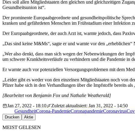
Dies soll allen Mitgliedstaaten den gleichen und gleichzeitigen Zuga
Gesundheitsunion ist“.
Der prominente Europaabgeordnete und gesundheitspolitische Spreche
kranken und gefährdeten Menschen im Frühstadium einer Infektion zu
Der Europaabgeordnete, der auch Arzt ist, warnte jedoch, dass Paxlov
„Das sind keine M&Ms“, sagte er und warnte vor den „erheblichen
„Wer also denkt, dass man sich wegen der Nebenwirkungen der Impfung 
um schwere Krankheitsverläufe zu verhindern und die Pandemie in 
Er warnte auch vor potenziellen Versorgungsproblemen mit dem Med
„Leider gibt es weder von den einzelnen Mitgliedstaaten noch von der
Pfizer habe sich in den Verhandlungen über die Impfstoffe bereits als
[Bearbeitet von Benjamin Fox und Nathalie Weatherald]
Jan 27, 2022 - 18:10
Zuletzt aktualisiert: Jan 31, 2022 - 14:50
Gesundheit
Corona-Pandemie
Coronapandemie
Coronavirus
Cov
Drucken
Aktie
MEIST GELESEN