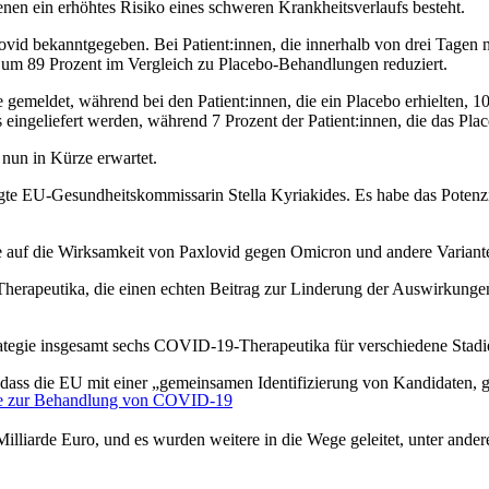
nen ein erhöhtes Risiko eines schweren Krankheitsverlaufs besteht.
lovid bekanntgegeben. Bei Patient:innen, die innerhalb von drei Tagen
e um 89 Prozent im Vergleich zu Placebo-Behandlungen reduziert.
e gemeldet, während bei den Patient:innen, die ein Placebo erhielten, 1
s eingeliefert werden, während 7 Prozent der Patient:innen, die das Pla
nun in Kürze erwartet.
gte EU-Gesundheitskommissarin Stella Kyriakides. Es habe das Potenzia
 auf die Wirksamkeit von Paxlovid gegen Omicron und andere Variante
en Therapeutika, die einen echten Beitrag zur Linderung der Auswirk
tegie insgesamt sechs COVID-19-Therapeutika für verschiedene Stadi
, dass die EU mit einer „gemeinsamen Identifizierung von Kandidate
nte zur Behandlung von COVID-19
lliarde Euro, und es wurden weitere in die Wege geleitet, unter andere