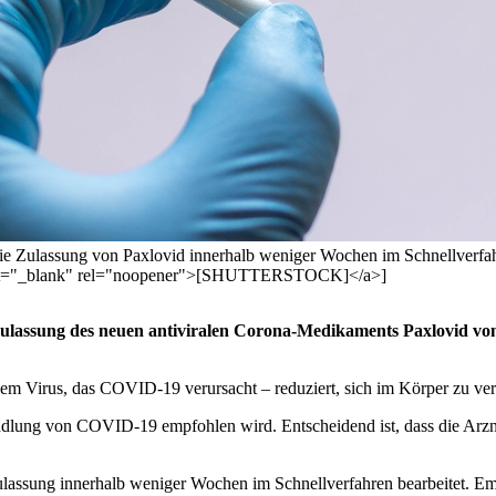
Zulassung von Paxlovid innerhalb weniger Wochen im Schnellverfahre
rget="_blank" rel="noopener">[SHUTTERSTOCK]</a>]
ulassung des neuen antiviralen Corona-Medikaments Paxlovid von 
m Virus, das COVID-19 verursacht – reduziert, sich im Körper zu ve
andlung von COVID-19 empfohlen wird. Entscheidend ist, dass die Arznei
ulassung innerhalb weniger Wochen im Schnellverfahren bearbeitet. Em