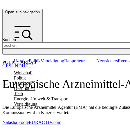
Open sub navigation
Suchen
Ukraine
Politik
Verteidigung
Rapporteur
Newsletters
Event
POLICY AREAS
GESUNDHEIT
Wirtschaft
Politik
Europäische Arzneimittel-
Agrifood
Gesundheit
Tech
Energie, Umwelt & Transport
Verteidigung
Die Europäische Arzneimittel-Agentur (EMA) hat die bedingte Zulas
Kommission wird in Kürze erwartet.
Natasha Foote
EURACTIV.com