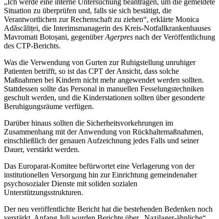
„Ich werde eine interne Untersuchung beantragen, um die gemeldete
Situation zu überprüfen und, falls sie sich bestätigt, die
Verantwortlichen zur Rechenschaft zu ziehen“, erklärte Monica
Adăscăliței, die Interimsmanagerin des Kreis-Notfallkrankenhauses
Mavromati Botoșani, gegenüber
Agerpres
nach der Veröffentlichung
des CTP-Berichts.
Was die Verwendung von Gurten zur Ruhigstellung unruhiger
Patienten betrifft, so ist das CPT der Ansicht, dass solche
Maßnahmen bei Kindern nicht mehr angewendet werden sollten.
Stattdessen sollte das Personal in manuellen Fesselungstechniken
geschult werden, und die Kinderstationen sollten über gesonderte
Beruhigungsräume verfügen.
Darüber hinaus sollten die Sicherheitsvorkehrungen im
Zusammenhang mit der Anwendung von Rückhaltemaßnahmen,
einschließlich der genauen Aufzeichnung jedes Falls und seiner
Dauer, verstärkt werden.
Das Europarat-Komitee befürwortet eine Verlagerung von der
institutionellen Versorgung hin zur Einrichtung gemeindenaher
psychosozialer Dienste mit soliden sozialen
Unterstützungsstrukturen.
Der neu veröffentlichte Bericht hat die bestehenden Bedenken noch
verstärkt. Anfang Juli wurden Berichte über „Nazilager-ähnliche“