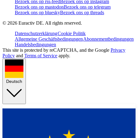
Bezoek ons op rss-feed
Bezoek ons op instagram
Bezoek ons op mastodon
Bezoek ons op telegram
Bezoek ons op bluesky
Bezoek ons op threads
©
2026
Euractiv DE. All rights reserved.
Datenschutzerklärung
Cookie Politik
Allgemeine Geschäftsbedingungen
Abonnementbedingungen
Handelsbedingungen
This site is protected by reCAPTCHA, and the Google
Privacy
Policy
and
Terms of Service
apply.
Deutsch