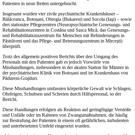
Patienten in neun Betten untergebracht.
Insgesamt wurden vier zivile psychiatrische Krankenhäuser –
Bălăceanca, Botoșani, Obregia (Bukarest) und Socola (Iaşi) – sowie
drei stationäre Pflegezentren (Neuropsychiatrische Genesungs- und
Rehabilitationszentren in Costâna und Sasca Mică, das Genesungs-
und Rehabilitationszentrum für Menschen mit Behinderungen in
Păstrăveni und das Pflege- und Betreuungszentrum in Mirceşti)
überprüft.
Trotz des allgemein positiven Berichts über den Umgang des
Personals mit den Patienten gab es jedoch Vorwürfe von
Misshandlungen, insbesondere in der akuten Station für Männer in
der psychiatrischen Klinik von Botoșani und im Krankenhaus von
Pădureni-Grajduri.
Diese Misshandlungen umfassten körperliche Gewalt wie Schlagen,
Ohrfeigen, Schubsen und Schreien durch Hilfspersonal, so der
Bericht.
Diese Handlungen erfolgten als Reaktion auf geringfügige Verstöße
und Unfälle oder im Rahmen von Zwangsmaßnahmen, die häufig
zur Bestrafung der Patienten in einem oft gefährlichen, turbulenten
und unterbesetzten Umfeld eingesetzt wurden.