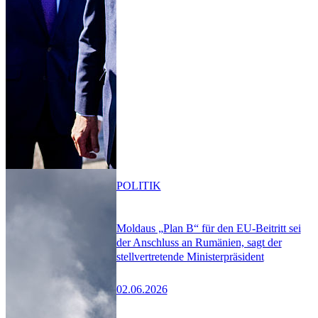
POLITIK
Moldaus „Plan B“ für den EU-Beitritt sei
der Anschluss an Rumänien, sagt der
stellvertretende Ministerpräsident
02.06.2026