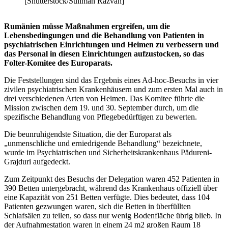
[Shutterstock/Suliman Razvan]
Rumänien müsse Maßnahmen ergreifen, um die
Lebensbedingungen und die Behandlung von Patienten in
psychiatrischen Einrichtungen und Heimen zu verbessern und
das Personal in diesen Einrichtungen aufzustocken, so das
Folter-Komitee des Europarats.
Die Feststellungen sind das Ergebnis eines Ad-hoc-Besuchs in vier
zivilen psychiatrischen Krankenhäusern und zum ersten Mal auch in
drei verschiedenen Arten von Heimen. Das Komitee führte die
Mission zwischen dem 19. und 30. September durch, um die
spezifische Behandlung von Pflegebedürftigen zu bewerten.
Die beunruhigendste Situation, die der Europarat als
„unmenschliche und erniedrigende Behandlung“ bezeichnete,
wurde im Psychiatrischen und Sicherheitskrankenhaus Pădureni-
Grajduri aufgedeckt.
Zum Zeitpunkt des Besuchs der Delegation waren 452 Patienten in
390 Betten untergebracht, während das Krankenhaus offiziell über
eine Kapazität von 251 Betten verfügte. Dies bedeutet, dass 104
Patienten gezwungen waren, sich die Betten in überfüllten
Schlafsälen zu teilen, so dass nur wenig Bodenfläche übrig blieb. In
der Aufnahmestation waren in einem 24 m2 großen Raum 18