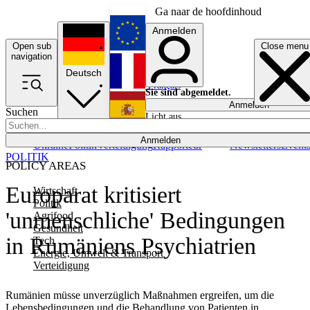
Ga naar de hoofdinhoud
Anmelden
Open sub
Close menu
English
navigation
Deutsch
Français
Sie sind abgemeldet.
Anmelden
Suchen
Licht aus
Español
Anmelden
Ukraine
Politik
Verteidigung
Rapporteur
Newsletters
Event
POLITIK
POLICY AREAS
Europarat kritisiert
Wirtschaft
Politik
'unmenschliche' Bedingungen
Agrifood
Gesundheit
in Rumäniens Psychiatrien
Tech
Energie, Umwelt & Transport
Verteidigung
Rumänien müsse unverzüglich Maßnahmen ergreifen, um die
Lebensbedingungen und die Behandlung von Patienten in