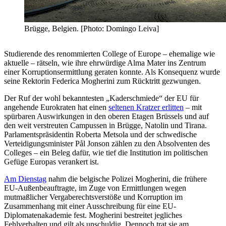
Brügge, Belgien. [Photo: Domingo Leiva]
Studierende des renommierten College of Europe – ehemalige wie
aktuelle – rätseln, wie ihre ehrwürdige Alma Mater ins Zentrum
einer Korruptionsermittlung geraten konnte. Als Konsequenz wurde
seine Rektorin Federica Mogherini zum Rücktritt gezwungen.
Der Ruf der wohl bekanntesten „Kaderschmiede“ der EU für
angehende Eurokraten hat einen
seltenen Kratzer erlitten
– mit
spürbaren Auswirkungen in den oberen Etagen Brüssels und auf
den weit verstreuten Campussen in Brügge, Natolin und Tirana.
Parlamentspräsidentin Roberta Metsola und der schwedische
Verteidigungsminister Pål Jonson zählen zu den Absolventen des
Colleges – ein Beleg dafür, wie tief die Institution im politischen
Gefüge Europas verankert ist.
Am Dienstag
nahm die belgische Polizei Mogherini, die frühere
EU-Außenbeauftragte, im Zuge von Ermittlungen wegen
mutmaßlicher Vergaberechtsverstöße und Korruption im
Zusammenhang mit einer Ausschreibung für eine EU-
Diplomatenakademie fest. Mogherini bestreitet jegliches
Fehlverhalten und gilt als unschuldig. Dennoch trat sie am