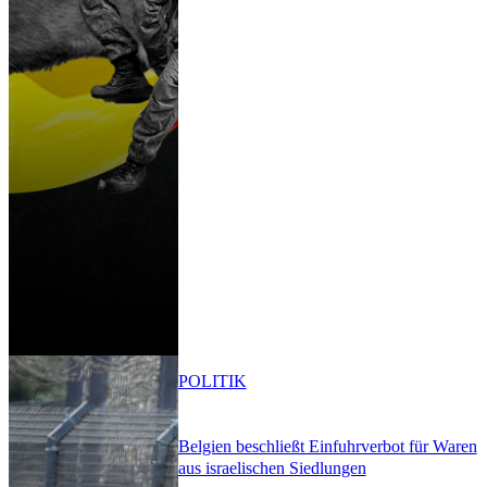
POLITIK
Belgien beschließt Einfuhrverbot für Waren
aus israelischen Siedlungen