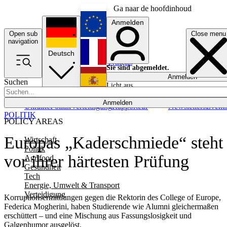
Ga naar de hoofdinhoud
Anmelden
Open sub
Close menu
English
navigation
Deutsch
Français
Sie sind abgemeldet.
Anmelden
Suchen
Licht aus
Español
Anmelden
Ukraine
Politik
Verteidigung
Rapporteur
Newsletters
Event
POLITIK
POLICY AREAS
Europas „Kaderschmiede“ steht
Wirtschaft
Politik
vor ihrer härtesten Prüfung
Agrifood
Gesundheit
Tech
Energie, Umwelt & Transport
Verteidigung
Korruptionsermittlungen gegen die Rektorin des College of Europe,
Federica Mogherini, haben Studierende wie Alumni gleichermaßen
erschüttert – und eine Mischung aus Fassungslosigkeit und
Galgenhumor ausgelöst.