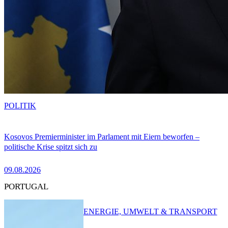
POLITIK
Kosovos Premierminister im Parlament mit Eiern beworfen –
politische Krise spitzt sich zu
09.08.2026
PORTUGAL
ENERGIE, UMWELT & TRANSPORT