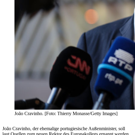
João Cravinho. [Foto: Thierry Monasse/Getty Images]
João Cravinho, der ehemalige portugiesische Außenminister, soll
laut Quellen zum neuen Rektor des Europakollegs ernannt werden.