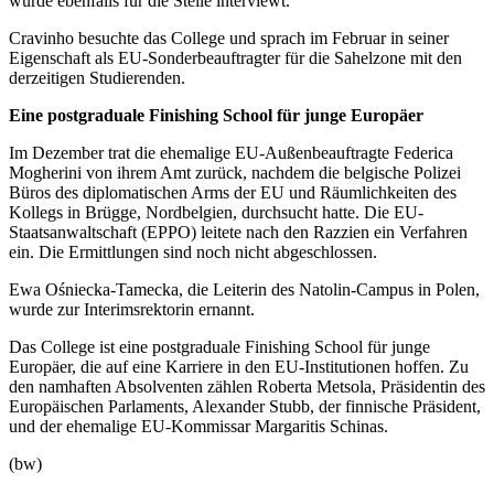
wurde ebenfalls für die Stelle interviewt.
Cravinho besuchte das College und sprach im Februar in seiner
Eigenschaft als EU-Sonderbeauftragter für die Sahelzone mit den
derzeitigen Studierenden.
Eine postgraduale Finishing School für junge Europäer
Im Dezember trat die ehemalige EU-Außenbeauftragte Federica
Mogherini von ihrem Amt zurück, nachdem die belgische Polizei
Büros des diplomatischen Arms der EU und Räumlichkeiten des
Kollegs in Brügge, Nordbelgien, durchsucht hatte. Die EU-
Staatsanwaltschaft (EPPO) leitete nach den Razzien ein Verfahren
ein. Die Ermittlungen sind noch nicht abgeschlossen.
Ewa Ośniecka-Tamecka, die Leiterin des Natolin-Campus in Polen,
wurde zur Interimsrektorin ernannt.
Das College ist eine postgraduale Finishing School für junge
Europäer, die auf eine Karriere in den EU-Institutionen hoffen. Zu
den namhaften Absolventen zählen Roberta Metsola, Präsidentin des
Europäischen Parlaments, Alexander Stubb, der finnische Präsident,
und der ehemalige EU-Kommissar Margaritis Schinas.
(bw)