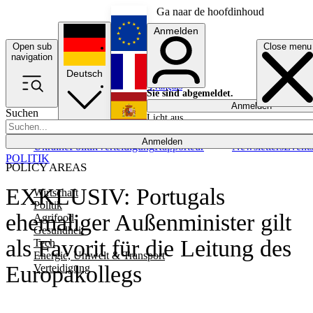
Ga naar de hoofdinhoud
Anmelden
Open sub
Close menu
English
navigation
Deutsch
Français
Sie sind abgemeldet.
Anmelden
Suchen
Licht aus
Español
Anmelden
Ukraine
Politik
Verteidigung
Rapporteur
Newsletters
Event
POLITIK
POLICY AREAS
EXKLUSIV: Portugals
Wirtschaft
Politik
ehemaliger Außenminister gilt
Agrifood
Gesundheit
als Favorit für die Leitung des
Tech
Energie, Umwelt & Transport
Europakollegs
Verteidigung