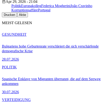
Apr 29, 2026 - 21:04
Politik
Europakolleg
Federica Mogherini
João Cravinho
Korruptionsaffäre
Portugal
Drucken
Aktie
MEIST GELESEN
GESUNDHEIT
Bulgariens hohe Geburtenrate verschleiert die sich verschärfende
demografische Krise
28.07.2026
POLITIK
Spanische Enklave von Migranten überrannt, die auf dem Seeweg
ankommen
30.07.2026
VERTEIDIGUNG