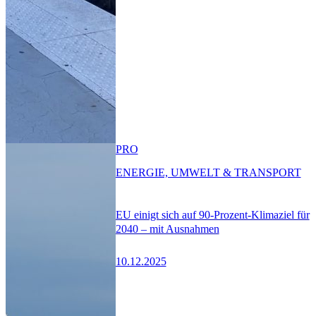
PRO
ENERGIE, UMWELT & TRANSPORT
EU einigt sich auf 90-Prozent-Klimaziel für
2040 – mit Ausnahmen
10.12.2025