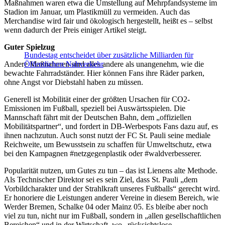
Maßnahmen waren etwa die Umstellung auf Mehrpfandsysteme im
Stadion im Januar, um Plastikmüll zu vermeiden. Auch das
Merchandise wird fair und ökologisch hergestellt, heißt es – selbst
wenn dadurch der Preis einiger Artikel steigt.
Guter Spielzug
Bundestag entscheidet über zusätzliche Milliarden für
Andere Maßnahmen sind alles andere als unangenehm, wie die
Öffentlichen Nahverkehr
bewachte Fahrradständer. Hier können Fans ihre Räder parken,
ohne Angst vor Diebstahl haben zu müssen.
Generell ist Mobilität einer der größten Ursachen für CO2-
Emissionen im Fußball, speziell bei Auswärtsspielen. Die
Mannschaft fährt mit der Deutschen Bahn, dem „offiziellen
Mobilitätspartner“, und fordert in DB-Werbespots Fans dazu auf, es
ihnen nachzutun. Auch sonst nutzt der FC St. Pauli seine mediale
Reichweite, um Bewusstsein zu schaffen für Umweltschutz, etwa
bei den Kampagnen #netzgegenplastik oder #waldverbesserer.
Popularität nutzen, um Gutes zu tun – das ist Lienens alte Methode.
Als Technischer Direktor sei es sein Ziel, dass St. Pauli „dem
Vorbildcharakter und der Strahlkraft unseres Fußballs“ gerecht wird.
Er honoriere die Leistungen anderer Vereine in diesem Bereich, wie
Werder Bremen, Schalke 04 oder Mainz 05. Es bleibe aber noch
viel zu tun, nicht nur im Fußball, sondern in „allen gesellschaftlichen
Bereichen“ und in der Wirtschaft, wo „rücksichtslose