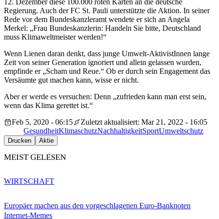
12. Dezember diese 100.000 roten Karten an die deutsche
Regierung. Auch der FC St. Pauli unterstützte die Aktion. In seiner
Rede vor dem Bundeskanzleramt wendete er sich an Angela
Merkel: „Frau Bundeskanzlerin: Handeln Sie bitte, Deutschland
muss Klimaweltmeister werden!“
Wenn Lienen daran denkt, dass junge Umwelt-AktivistInnen lange
Zeit von seiner Generation ignoriert und allein gelassen wurden,
empfinde er „Scham und Reue.“ Ob er durch sein Engagement das
Versäumte gut machen kann, wisse er nicht.
Aber er werde es versuchen: Denn „zufrieden kann man erst sein,
wenn das Klima gerettet ist.“
Feb 5, 2020 - 06:15
Zuletzt aktualisiert: Mar 21, 2022 - 16:05
Gesundheit
Klimaschutz
Nachhaltigkeit
Sport
Umweltschutz
Drucken
Aktie
MEIST GELESEN
WIRTSCHAFT
Europäer machen aus den vorgeschlagenen Euro-Banknoten
Internet-Memes