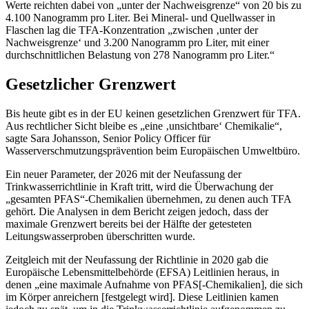
Werte reichten dabei von „unter der Nachweisgrenze“ von 20 bis zu
4.100 Nanogramm pro Liter. Bei Mineral- und Quellwasser in
Flaschen lag die TFA-Konzentration „zwischen ‚unter der
Nachweisgrenze‘ und 3.200 Nanogramm pro Liter, mit einer
durchschnittlichen Belastung von 278 Nanogramm pro Liter.“
Gesetzlicher Grenzwert
Bis heute gibt es in der EU keinen gesetzlichen Grenzwert für TFA.
Aus rechtlicher Sicht bleibe es „eine ‚unsichtbare‘ Chemikalie“,
sagte Sara Johansson, Senior Policy Officer für
Wasserverschmutzungsprävention beim Europäischen Umweltbüro.
Ein neuer Parameter, der 2026 mit der Neufassung der
Trinkwasserrichtlinie in Kraft tritt, wird die Überwachung der
„gesamten PFAS“-Chemikalien übernehmen, zu denen auch TFA
gehört. Die Analysen in dem Bericht zeigen jedoch, dass der
maximale Grenzwert bereits bei der Hälfte der getesteten
Leitungswasserproben überschritten wurde.
Zeitgleich mit der Neufassung der Richtlinie in 2020 gab die
Europäische Lebensmittelbehörde (EFSA) Leitlinien heraus, in
denen „eine maximale Aufnahme von PFAS[-Chemikalien], die sich
im Körper anreichern [festgelegt wird]. Diese Leitlinien kamen