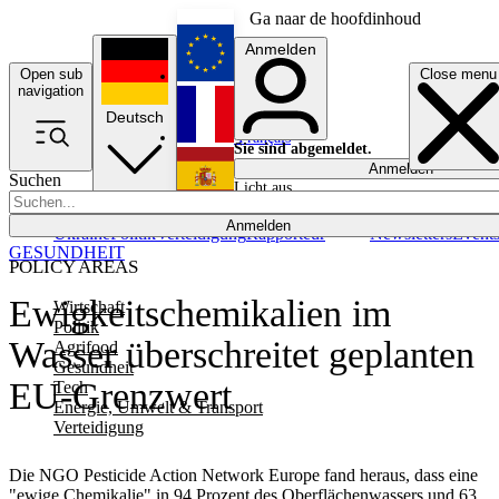
Ga naar de hoofdinhoud
Anmelden
Open sub
Close menu
English
navigation
Deutsch
Français
Sie sind abgemeldet.
Anmelden
Suchen
Licht aus
Español
Anmelden
Ukraine
Politik
Verteidigung
Rapporteur
Newsletters
Event
GESUNDHEIT
POLICY AREAS
Ewigkeitschemikalien im
Wirtschaft
Politik
Wasser überschreitet geplanten
Agrifood
Gesundheit
EU-Grenzwert
Tech
Energie, Umwelt & Transport
Verteidigung
Die NGO Pesticide Action Network Europe fand heraus, dass eine
"ewige Chemikalie" in 94 Prozent des Oberflächenwassers und 63