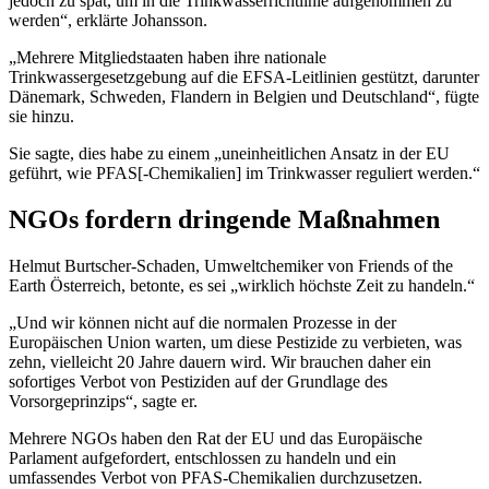
jedoch zu spät, um in die Trinkwasserrichtlinie aufgenommen zu
werden“, erklärte Johansson.
„Mehrere Mitgliedstaaten haben ihre nationale
Trinkwassergesetzgebung auf die EFSA-Leitlinien gestützt, darunter
Dänemark, Schweden, Flandern in Belgien und Deutschland“, fügte
sie hinzu.
Sie sagte, dies habe zu einem „uneinheitlichen Ansatz in der EU
geführt, wie PFAS[-Chemikalien] im Trinkwasser reguliert werden.“
NGOs fordern dringende Maßnahmen
Helmut Burtscher-Schaden, Umweltchemiker von Friends of the
Earth Österreich, betonte, es sei „wirklich höchste Zeit zu handeln.“
„Und wir können nicht auf die normalen Prozesse in der
Europäischen Union warten, um diese Pestizide zu verbieten, was
zehn, vielleicht 20 Jahre dauern wird. Wir brauchen daher ein
sofortiges Verbot von Pestiziden auf der Grundlage des
Vorsorgeprinzips“, sagte er.
Mehrere NGOs haben den Rat der EU und das Europäische
Parlament aufgefordert, entschlossen zu handeln und ein
umfassendes Verbot von PFAS-Chemikalien durchzusetzen.