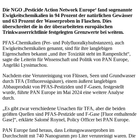
Die NGO ‚Pesticide Action Network Europe‘ fand sogenannte
Ewigkeitschemikalien in 94 Prozent der natürlichen Gewässer
und 63 Prozent der Wasserproben in Flaschen. Dies
überschreitet die in der überarbeiteten europäischen
Trinkwasserrichtlinie festgelegten Grenzwerte bei weitem.
PFAS-Chemikalien (Per- und Polyfluoralkylsubstanzen), auch
Ewigkeitschemikalien genannt, sind für ihre langlebigen
Eigenschaften bekannt „und ihre Toxizität steht im Rampenlicht“,
sagte die Leiterin für Wissenschaft und Politik von PAN Europe,
Angeliki Lyssimachou.
Nachdem eine Verunreinigung von Flüssen, Seen und Grundwasser
durch TFA (Trifluoressigsäure), einem äußerst langlebigen
Abbauprodukt von PFAS-Pestiziden und F-Gasen, festgestellt
wurde, führte PAN Europe im Mai 2024 eine weitere Analyse
durch.
„Es gibt zwar verschiedene Ursachen für TFA, aber die beiden
größten Quellen sind PFAS-Pestizide und F-Gase [Fluor enthaltende
Gase]“, erklärte Salomé Roynel, Policy Officer bei PAN Europe.
PAN Europe fand heraus, dass Leitungswasserproben im
Durchschnitt mit 740 Nanogramm pro Liter verunreinigt waren. Die