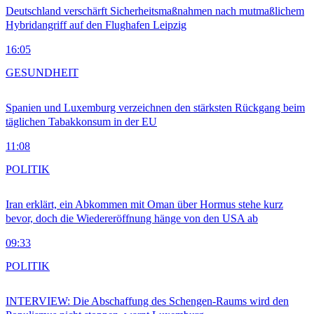
Deutschland verschärft Sicherheitsmaßnahmen nach mutmaßlichem
Hybridangriff auf den Flughafen Leipzig
16:05
GESUNDHEIT
Spanien und Luxemburg verzeichnen den stärksten Rückgang beim
täglichen Tabakkonsum in der EU
11:08
POLITIK
Iran erklärt, ein Abkommen mit Oman über Hormus stehe kurz
bevor, doch die Wiedereröffnung hänge von den USA ab
09:33
POLITIK
INTERVIEW: Die Abschaffung des Schengen-Raums wird den