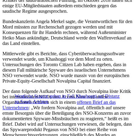
Kritiker der saudi-arabischen Führung, im Oktober 2018 hatten sich
einige EU-Mitgliedstaaten außerdem entschieden gegen das
saudische Regime ausgesprochen.
Bundeskanzlerin Angela Merkel sagte, die Verantwortlichen für den
Mord müssten zur Rechenschaft gezogen werden und mit
Konsequenzen für ihr Handeln rechnen, während Außenminister
Heiko Maas ankündigte, Deutschland werde den Waffenverkauf an
das Land einstellen.
Mittlerweile gibt es Berichte, dass Cyberüberwachungssoftware
verwendet wurde, um Khashoggi vor dem Mord zu orten.
Untersuchungen des Toronto Citizen Lab haben ergeben, dass in
diesem Fall militärische Spyware des israelischen Unternehmens
NSO verwendet wurde. NSO wurde massiv von der europäischen
Private-Equity-Gesellschaft Novalpina Capital finanziert.
Der dann folgende Aufkauf von NSO durch Novalpina löste Kritik
Westliche Staaten gehen in Fall Khashoggi auf Distanz
bei internationalen NGOs aus. Access Now und andere
zu Saudi-Arabien
Organisationen richteten sich in einem
offenen Brief an das
Unternehmen
: „Wir fordern Novalpina auf, öffentlich auf unsere
ernste Besorgnis über die Beteiligung des NSO-Konzerns an zuvor
dokumentierten Spyware-Missbräuchen zu reagieren,“ heißt es im
Brief. Dabei wird auf Untersuchungen verwiesen, die belegen, dass
das Spywareprodukt Pegasus von NSO bei einer Reihe von
Menschenrechtsverletzungen, einschließlich des Mordes an