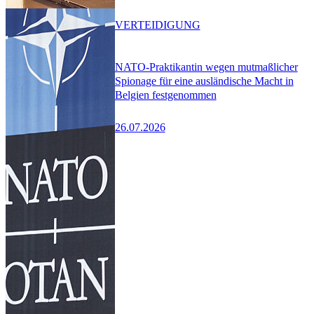
VERTEIDIGUNG
NATO-Praktikantin wegen mutmaßlicher
Spionage für eine ausländische Macht in
Belgien festgenommen
26.07.2026