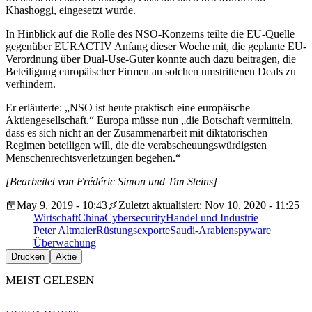
Khashoggi, eingesetzt wurde.
In Hinblick auf die Rolle des NSO-Konzerns teilte die EU-Quelle
gegenüber EURACTIV Anfang dieser Woche mit, die geplante EU-
Verordnung über Dual-Use-Güter könnte auch dazu beitragen, die
Beteiligung europäischer Firmen an solchen umstrittenen Deals zu
verhindern.
Er erläuterte: „NSO ist heute praktisch eine europäische
Aktiengesellschaft.“ Europa müsse nun „die Botschaft vermitteln,
dass es sich nicht an der Zusammenarbeit mit diktatorischen
Regimen beteiligen will, die die verabscheuungswürdigsten
Menschenrechtsverletzungen begehen.“
[Bearbeitet von Frédéric Simon und Tim Steins]
May 9, 2019 - 10:43
Zuletzt aktualisiert: Nov 10, 2020 - 11:25
Wirtschaft
China
Cybersecurity
Handel und Industrie
Peter Altmaier
Rüstungsexporte
Saudi-Arabien
spyware
Überwachung
Drucken
Aktie
MEIST GELESEN