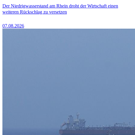
Der Niedrigwasserstand am Rhein droht der Wirtschaft einen
weiteren Rückschlag zu versetzen
07.08.2026