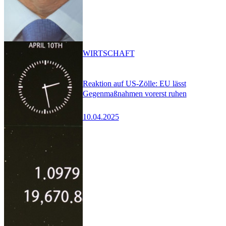
WIRTSCHAFT
Reaktion auf US-Zölle: EU lässt
Gegenmaßnahmen vorerst ruhen
10.04.2025