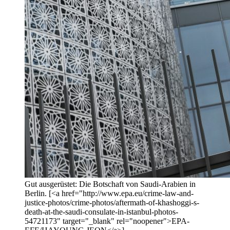
Gut ausgerüstet: Die Botschaft von Saudi-Arabien in
Berlin. [<a href="http://www.epa.eu/crime-law-and-
justice-photos/crime-photos/aftermath-of-khashoggi-s-
death-at-the-saudi-consulate-in-istanbul-photos-
54721173" target="_blank" rel="noopener">EPA-