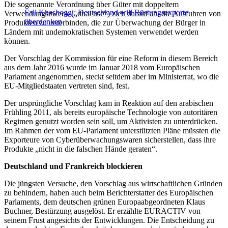
Die sogenannte Verordnung über Güter mit doppeltem
Fall Khashoggi: Deutschland will Rüstungsexporte
Verwendungszweck („dual use“) zielt darauf ab, die Ausfuhren von
überdenken
Produkten zu unterbinden, die zur Überwachung der Bürger in
Ländern mit undemokratischen Systemen verwendet werden
können.
Der Vorschlag der Kommission für eine Reform in diesem Bereich
aus dem Jahr 2016 wurde im Januar 2018 vom Europäischen
Parlament angenommen, steckt seitdem aber im Ministerrat, wo die
EU-Mitgliedstaaten vertreten sind, fest.
Der ursprüngliche Vorschlag kam in Reaktion auf den arabischen
Frühling 2011, als bereits europäische Technologie von autoritären
Regimen genutzt worden sein soll, um Aktivisten zu unterdrücken.
Im Rahmen der vom EU-Parlament unterstützten Pläne müssten die
Exporteure von Cyberüberwachungswaren sicherstellen, dass ihre
Produkte „nicht in die falschen Hände geraten“.
Deutschland und Frankreich blockieren
Die jüngsten Versuche, den Vorschlag aus wirtschaftlichen Gründen
zu behindern, haben auch beim Berichterstatter des Europäischen
Parlaments, dem deutschen grünen Europaabgeordneten Klaus
Buchner, Bestürzung ausgelöst. Er erzählte EURACTIV von
seinem Frust angesichts der Entwicklungen. Die Entscheidung zu