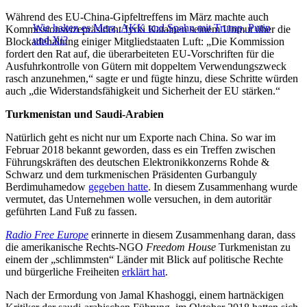
Während des EU-China-Gipfeltreffens im März machte auch
Wie halten es Merz, AKK und Spahn mit Trump, Putin
Kommissionsvizepräsident Jyrki Katainen seinem Unmut über die
und Xi?
Blockadehaltung einiger Mitgliedstaaten Luft: „Die Kommission
fordert den Rat auf, die überarbeiteten EU-Vorschriften für die
Ausfuhrkontrolle von Gütern mit doppeltem Verwendungszweck
rasch anzunehmen,“ sagte er und fügte hinzu, diese Schritte würden
auch „die Widerstandsfähigkeit und Sicherheit der EU stärken.“
Turkmenistan und Saudi-Arabien
Natürlich geht es nicht nur um Exporte nach China. So war im
Februar 2018 bekannt geworden, dass es ein Treffen zwischen
Führungskräften des deutschen Elektronikkonzerns Rohde &
Schwarz und dem turkmenischen Präsidenten Gurbanguly
Berdimuhamedow
gegeben hatte
. In diesem Zusammenhang wurde
vermutet, das Unternehmen wolle versuchen, in dem autoritär
geführten Land Fuß zu fassen.
Radio Free Europe
erinnerte in diesem Zusammenhang daran, dass
die amerikanische Rechts-NGO
Freedom House
Turkmenistan zu
einem der „schlimmsten“ Länder mit Blick auf politische Rechte
und bürgerliche Freiheiten
erklärt hat
.
Nach der Ermordung von Jamal Khashoggi, einem hartnäckigen