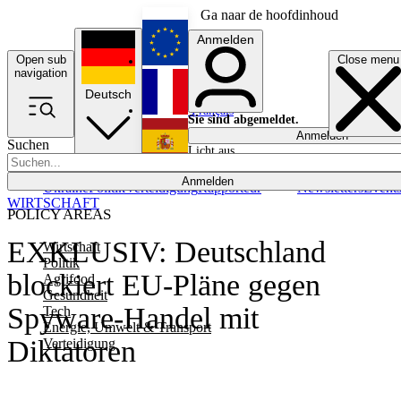
Ga naar de hoofdinhoud
Anmelden
Open sub
Close menu
English
navigation
Deutsch
Français
Sie sind abgemeldet.
Anmelden
Suchen
Licht aus
Español
Anmelden
Ukraine
Politik
Verteidigung
Rapporteur
Newsletters
Event
WIRTSCHAFT
POLICY AREAS
EXKLUSIV: Deutschland
Wirtschaft
Politik
blockiert EU-Pläne gegen
Agrifood
Gesundheit
Spyware-Handel mit
Tech
Energie, Umwelt & Transport
Diktatoren
Verteidigung