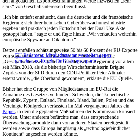
den angedachten Exportbeschränkungen werde inzwischen „sehr
stark“ von Geschäftsinteressen beeinflusst.
„Ich bin zutiefst enttäuscht, dass die deutsche und die französische
Regierung sich ihrer heimischen Cyberüberwachungsindustrie
ergeben und praktisch jeden Fortschritt bei der Dual-Use-Akte
gestoppt haben,“ sagte er und fügte hinzu: „Wir verkaufen weiterhin
europäische Spyware an Diktatoren.“
Derzeit entfallen schätzungsweise 50 bis 60 Prozent der EU-Exporte
EU-Parlament: Mitgliedsstaaten verstoßen gegen
von sogenannten Dual-Use-Gütern auf Deutschland. Die
gemeinsame Regeln für Rüstungsexporte
„Geschäftsinteressen“ hätten in der deutschen Regierung vor allem
seit März 2018, als die bisherige Wirtschaftsministerin Brigitte
Zypries von der SPD durch den CDU-Politiker Peter Altmaier
ersetzt wurde, „die Oberhand gewonnen“, erklärte die EU-Quelle.
Bisher hat eine Gruppe von Mitgliedstaaten im EU-Rat die
Annahme des Gesetzes verhindert. Schweden, die Tschechische
Republik, Zypern, Estland, Finnland, Irland, Italien, Polen und das
Vereinigte Königreich verfassten im Mai vergangenen Jahres ein
Papier
, in dem die geplanten Maßnahmen der Kommission kritisiert
werden. Unter anderem befürchte man, dass entsprechende
Überwachungsprodukte dann von anderen Staaten bereitgestellt
werden sowie dass Europa langfristig als „technologiefeindlicher
Kontinent“ angesehen werden könnte.