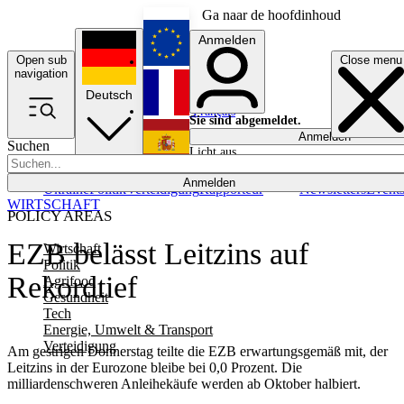
Ga naar de hoofdinhoud
Anmelden
Open sub
Close menu
English
navigation
Deutsch
Français
Sie sind abgemeldet.
Anmelden
Suchen
Licht aus
Español
Anmelden
Ukraine
Politik
Verteidigung
Rapporteur
Newsletters
Event
WIRTSCHAFT
POLICY AREAS
EZB belässt Leitzins auf
Wirtschaft
Politik
Rekordtief
Agrifood
Gesundheit
Tech
Energie, Umwelt & Transport
Verteidigung
Am gestrigen Donnerstag teilte die EZB erwartungsgemäß mit, der
Leitzins in der Eurozone bleibe bei 0,0 Prozent. Die
milliardenschweren Anleihekäufe werden ab Oktober halbiert.