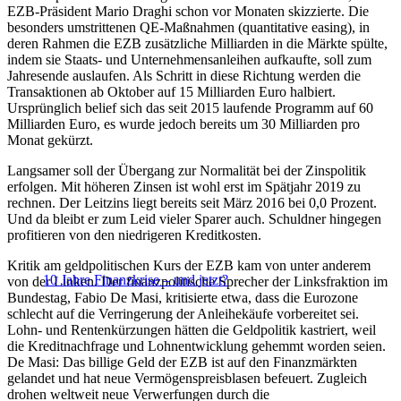
EZB-Präsident Mario Draghi schon vor Monaten skizzierte. Die
besonders umstrittenen QE-Maßnahmen (quantitative easing), in
deren Rahmen die EZB zusätzliche Milliarden in die Märkte spülte,
indem sie Staats- und Unternehmensanleihen aufkaufte, soll zum
Jahresende auslaufen. Als Schritt in diese Richtung werden die
Transaktionen ab Oktober auf 15 Milliarden Euro halbiert.
Ursprünglich belief sich das seit 2015 laufende Programm auf 60
Milliarden Euro, es wurde jedoch bereits um 30 Milliarden pro
Monat gekürzt.
Langsamer soll der Übergang zur Normalität bei der Zinspolitik
erfolgen. Mit höheren Zinsen ist wohl erst im Spätjahr 2019 zu
rechnen. Der Leitzins liegt bereits seit März 2016 bei 0,0 Prozent.
Und da bleibt er zum Leid vieler Sparer auch. Schuldner hingegen
profitieren von den niedrigeren Kreditkosten.
Kritik am geldpolitischen Kurs der EZB kam von unter anderem
10 Jahre Finanzkrise – und jetzt?
von der Linken. Der finanzpolitische Sprecher der Linksfraktion im
Bundestag, Fabio De Masi, kritisierte etwa, dass die Eurozone
schlecht auf die Verringerung der Anleihekäufe vorbereitet sei.
Lohn- und Rentenkürzungen hätten die Geldpolitik kastriert, weil
die Kreditnachfrage und Lohnentwicklung gehemmt worden seien.
De Masi: Das billige Geld der EZB ist auf den Finanzmärkten
gelandet und hat neue Vermögenspreisblasen befeuert. Zugleich
drohen weltweit neue Verwerfungen durch die