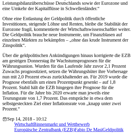
Leistungsbilanzüberschüsse Deutschlands sowie der Eurozone und
eine Umkehr der Kapitalflüsse in Schwellenländer.“
Ohne eine Entlastung der Geldpolitik durch öffentliche
Investitionen, steigende Löhne und Renten, bleibe die Stabilität der
Eurozone fragil, kommentierte der Wirtschaftswissenschaftler weiter.
Die Geldpolitik brauche neue Instrumente, um Finanzblasen auf
einzelnen Märkten zu bekämpfen – „ohne das krude Instrument der
Zinspolitik“.
Über die geldpolitischen Ankündigungen hinaus korrigierte die EZB
am gestrigen Donnerstag ihr Wachstumsprognosen für die
Währungsunion. Wurden für das Laufende Jahr zuvor 2,1 Prozent
Zuwachs prognostiziert, setzen die Währungshüter ihre Vorhersage
nun mit 2,0 Prozent etwas zurückhaltender an. Für 2019 wurde die
Prognose ebenfalls um einen Prozentpunkt gesenkt – auf 1,8
Prozent. Stabil hält die EZB hingegen ihre Prognose für die
Inflation. Für die Jahre bis 2020 erwarte man jeweils eine
Teurungsrate von 1,7 Prozent. Das entspräche in etwa dem
selbstgesteckten Ziel einer Inflationsrate von „knapp unter zwei
Prozent.“
Sep 14, 2018 - 10:12
Wirtschaft
Binnenmarkt und Wettbewerb
Europäische Zentralbank (EZB)
Fabio De Masi
Geldpolitik