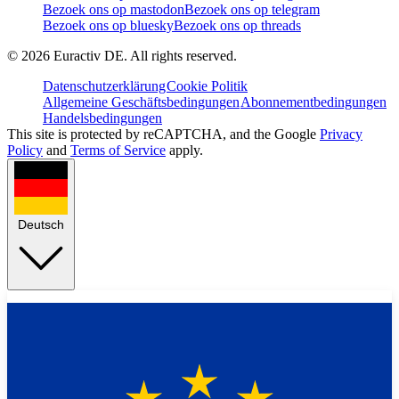
Bezoek ons op mastodon
Bezoek ons op telegram
Bezoek ons op bluesky
Bezoek ons op threads
©
2026
Euractiv DE. All rights reserved.
Datenschutzerklärung
Cookie Politik
Allgemeine Geschäftsbedingungen
Abonnementbedingungen
Handelsbedingungen
This site is protected by reCAPTCHA, and the Google
Privacy
Policy
and
Terms of Service
apply.
Deutsch