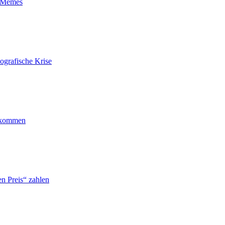
t-Memes
ografische Krise
ankommen
n Preis“ zahlen