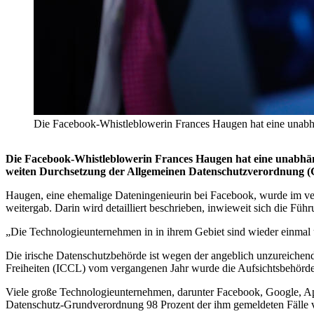
Die Facebook-Whistleblowerin Frances Haugen hat eine un
Die Facebook-Whistleblowerin Frances Haugen hat eine unabhäng
weiten Durchsetzung der Allgemeinen Datenschutzverordnung (
Haugen, eine ehemalige Dateningenieurin bei Facebook, wurde im v
weitergab. Darin wird detailliert beschrieben, inwieweit sich die Füh
„Die Technologieunternehmen in in ihrem Gebiet sind wieder einma
Die irische Datenschutzbehörde ist wegen der angeblich unzureichend
Freiheiten (ICCL) vom vergangenen Jahr wurde die Aufsichtsbehörde
Viele große Technologieunternehmen, darunter Facebook, Google, Apple
Datenschutz-Grundverordnung 98 Prozent der ihm gemeldeten Fälle v