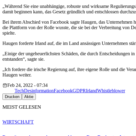
„Während Sie eine unabhängige, robuste und wirksame Regulierungsbe
damit beginnen kann, das Gesetz gründlich und entschlossen durchzu
Bei ihrem Abschied von Facebook sagte Haugen, das Unternehmen hab
die Plattform von der Rolle wusste, die sie bei der Verbreitung vo
spielte.
Haugen forderte Irland auf, die im Land ansässigen Unternehmen stärk
„Einige der ungeheuerlichsten Schäden, die durch Entscheidungen in
entstanden“, sagte sie.
„Ich fordere die irische Regierung auf, ihre eigene Rolle und die Ve
Haugen weiter.
Feb 24, 2022 - 07:34
Tech
Desinformation
Facebook
GDPR
Irland
Whistleblower
Drucken
Aktie
MEIST GELESEN
WIRTSCHAFT