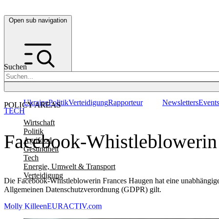
Open sub navigation
Suchen
Ukraine
Politik
Verteidigung
Rapporteur
Newsletters
Event
POLICY AREAS
TECH
Wirtschaft
Politik
Facebook-Whistleblowerin 
Agrifood
Gesundheit
Tech
Energie, Umwelt & Transport
Verteidigung
Die Facebook-Whistleblowerin Frances Haugen hat eine unabhängige
Allgemeinen Datenschutzverordnung (GDPR) gilt.
Molly Killeen
EURACTIV.com