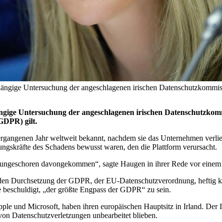
abhängige Untersuchung der angeschlagenen irischen Datenschutzk
ige Untersuchung der angeschlagenen irischen Datenschutzkommis
GDPR) gilt.
ergangenen Jahr weltweit bekannt, nachdem sie das Unternehmen ver
rungskräfte des Schadens bewusst waren, den die Plattform verursacht.
l ungeschoren davongekommen“, sagte Haugen in ihrer Rede vor einem
en Durchsetzung der GDPR, der EU-Datenschutzverordnung, heftig kriti
 beschuldigt, „der größte Engpass der GDPR“ zu sein.
 und Microsoft, haben ihren europäischen Hauptsitz in Irland. Der ICC
on Datenschutzverletzungen unbearbeitet blieben.