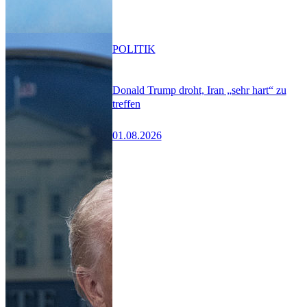
POLITIK
Donald Trump droht, Iran „sehr hart“ zu
treffen
01.08.2026