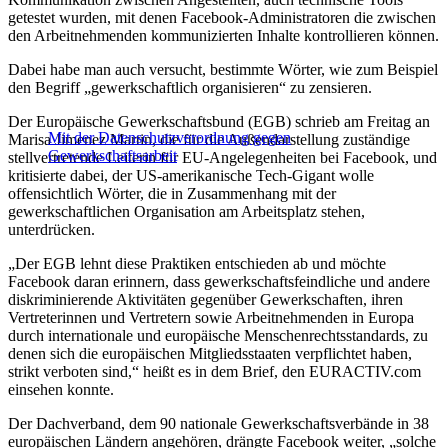
getestet wurden, mit denen Facebook-Administratoren die zwischen
den Arbeitnehmenden kommunizierten Inhalte kontrollieren können.
Dabei habe man auch versucht, bestimmte Wörter, wie zum Beispiel
den Begriff „gewerkschaftlich organisieren“ zu zensieren.
Der Europäische Gewerkschaftsbund (EGB) schrieb am Freitag an
Mit der Datenschutzverordnung gegen
Marisa Jimenez Martin, die für die Außendarstellung zuständige
Gewerkschaftsarbeit
stellvertretende Leiterin für EU-Angelegenheiten bei Facebook, und
kritisierte dabei, der US-amerikanische Tech-Gigant wolle
offensichtlich Wörter, die in Zusammenhang mit der
gewerkschaftlichen Organisation am Arbeitsplatz stehen,
unterdrücken.
„Der EGB lehnt diese Praktiken entschieden ab und möchte
Facebook daran erinnern, dass gewerkschaftsfeindliche und andere
diskriminierende Aktivitäten gegenüber Gewerkschaften, ihren
Vertreterinnen und Vertretern sowie Arbeitnehmenden in Europa
durch internationale und europäische Menschenrechtsstandards, zu
denen sich die europäischen Mitgliedsstaaten verpflichtet haben,
strikt verboten sind,“ heißt es in dem Brief, den EURACTIV.com
einsehen konnte.
Der Dachverband, dem 90 nationale Gewerkschaftsverbände in 38
europäischen Ländern angehören, drängte Facebook weiter, „solche