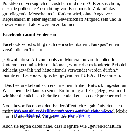
Praktiken unverzüglich einzustellen und dem EGB zuzusichern,
dass die politische Ausrichtung von Facebook in Zukunft das
grundlegende Menschenrecht fördern wird, ohne Angst vor
Repressalien in einer eigenen Gewerkschaft Mitglied sein und in
dieser Hinsicht aktiv werden zu können.“
Facebook räumt Fehler ein
Facebook selbst schlug nach dem scheinbaren „Fauxpas“ einen
versöhnlichen Ton an.
„Obwohl diese Art von Tools zur Moderation von Inhalten für
Unternehmen nützlich sein können, wurde dieses konkrete Beispiel
schlecht gewählt und hätte niemals verwendet werden dürfen,“
räumte ein Facebook-Sprecher gegenüber EURACTIV.com ein.
„Das Feature befand sich erst in einem frühen Entwicklungsstadium.
Wir haben alle Pläne zu seiner Einführung auf Eis gelegt, während
wir über die nächsten Schritte nachdenken,“ so der Sprecher weiter.
Noch bevor Facebook den Fehler öffentlich zugab, äußerten sich
Freiberufliche Dolmetscher bei den EU-Institutionen:
mehrere Angestellte des Unternehmens – natürlich per Social Media
Harte Rückschläge, wenig Unterstützung
– und kritisierten das Vorgehen der Firma.
Auch sie legten dabei nahe, dass Begriffe wie „gewerkschaftlich