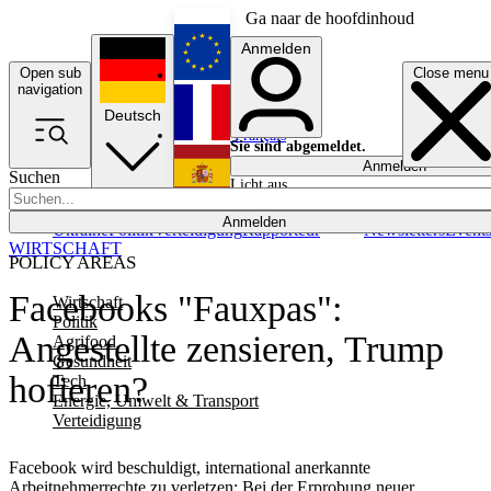
Ga naar de hoofdinhoud
Anmelden
Open sub
Close menu
English
navigation
Deutsch
Français
Sie sind abgemeldet.
Anmelden
Suchen
Licht aus
Español
Anmelden
Ukraine
Politik
Verteidigung
Rapporteur
Newsletters
Event
WIRTSCHAFT
POLICY AREAS
Facebooks "Fauxpas":
Wirtschaft
Politik
Angestellte zensieren, Trump
Agrifood
Gesundheit
hofieren?
Tech
Energie, Umwelt & Transport
Verteidigung
Facebook wird beschuldigt, international anerkannte
Arbeitnehmerrechte zu verletzen: Bei der Erprobung neuer