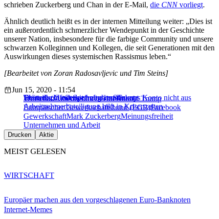
schrieben Zuckerberg und Chan in der E-Mail,
die
CNN
vorliegt
.
Ähnlich deutlich heißt es in der internen Mitteilung weiter: „Dies ist
ein außerordentlich schmerzlicher Wendepunkt in der Geschichte
unserer Nation, insbesondere für die farbige Community und unsere
schwarzen Kolleginnen und Kollegen, die seit Generationen mit den
Auswirkungen dieses systemischen Rassismus leben.“
[Bearbeitet von Zoran Radosavljevic und Tim Steins]
Jun 15, 2020 - 11:54
Twitter schließt Sperrung von Trumps Konto nicht aus
Deutsche Gewerkschafterin: Stärkere
EU will „Infodemie“ eindämmen
Wirtschaft
Arbeitnehmerrechte
Donald Trump
Arbeitnehmerbeteiligung hilft in Krisenzeiten
Europäischer Gewerkschaftsbund (EGB)
Facebook
Gewerkschaft
Mark Zuckerberg
Meinungsfreiheit
Unternehmen und Arbeit
Drucken
Aktie
MEIST GELESEN
WIRTSCHAFT
Europäer machen aus den vorgeschlagenen Euro-Banknoten
Internet-Memes