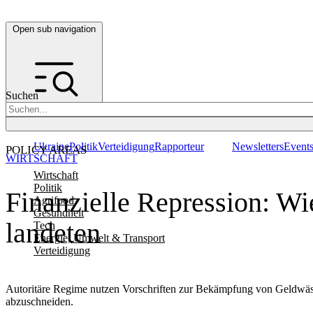
Open sub navigation
Suchen
Ukraine
Politik
Verteidigung
Rapporteur
Newsletters
Event
POLICY AREAS
WIRTSCHAFT
Wirtschaft
Politik
Finanzielle Repression: W
Agrifood
Gesundheit
landeten
Tech
Energie, Umwelt & Transport
Verteidigung
Autoritäre Regime nutzen Vorschriften zur Bekämpfung von Geldwäsc
abzuschneiden.