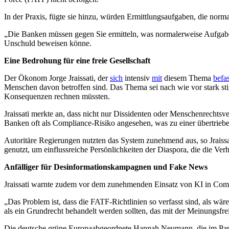
In der Praxis, fügte sie hinzu, würden Ermittlungsaufgaben, die nor
„Die Banken müssen gegen Sie ermitteln, was normalerweise Aufgabe der
Unschuld beweisen könne.
Eine Bedrohung für eine freie Gesellschaft
Der Ökonom Jorge Jraissati, der
sich
intensiv
mit
diesem Thema
befas
Menschen davon betroffen sind. Das Thema sei nach wie vor stark sti
Konsequenzen rechnen müssten.
Jraissati merkte an, dass nicht nur Dissidenten oder Menschenrechtsve
Banken oft als Compliance-Risiko angesehen, was zu einer übertriebe
Autoritäre Regierungen nutzten das System zunehmend aus,
so Jraissa
genutzt, um einflussreiche Persönlichkeiten der Diaspora, die die Ver
Anfälliger für Desinformationskampagnen und Fake News
Jraissati warnte zudem vor dem zunehmenden Einsatz von KI in Com
„Das Problem ist, dass die FATF-Richtlinien so verfasst sind, als wär
als ein Grundrecht behandelt werden sollten, das mit der Meinungsfreih
Die deutsche grüne Europaabgeordnete Hannah Neumann, die im Parlame