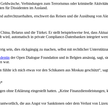
der Geldwäsche, Verbindungen zum Terrorismus oder kriminelle Aktivit
ten für Dissidenten im Ausland.
d aufrechtzuerhalten, erschwert das Reisen und die Ausübung von Akti
China, Belarus und die Türkei. Er stellt beispielsweise fest, dass Aktu
 wird, automatisch in private Compliance-Datenbanken integriert wer
rig sein, dies rückgängig zu machen, selbst mit rechtlicher Unterstützu
identin
der Open Dialogue Foundation und in Belgien ansässig, sagt, s
n war.
n fühlte ich mich etwas vor den Schikanen aus Moskau geschützt“, sag
n“
en ohne Erklärung eingestellt hatten. „Keine Finanzdienstleistungen, k
wortlich, die aus Angst vor Sanktionen oder dem Verlust von Lizenzen 