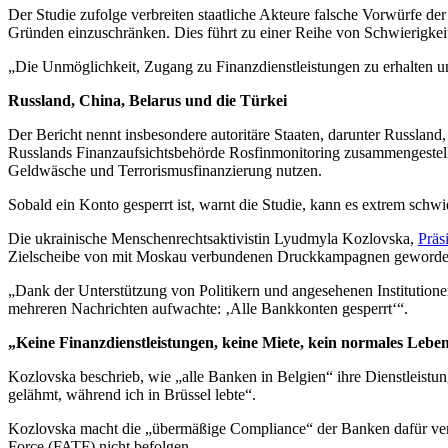
Der Studie zufolge verbreiten staatliche Akteure falsche Vorwürfe 
Gründen einzuschränken. Dies führt zu einer Reihe von Schwierigkei
„Die Unmöglichkeit, Zugang zu Finanzdienstleistungen zu erhalten un
Russland, China, Belarus und die Türkei
Der Bericht nennt insbesondere autoritäre Staaten, darunter Russland, 
Russlands Finanzaufsichtsbehörde Rosfinmonitoring zusammengestellt
Geldwäsche und Terrorismusfinanzierung nutzen.
Sobald ein Konto gesperrt ist, warnt die Studie, kann es extrem schwie
Die ukrainische Menschenrechtsaktivistin Lyudmyla Kozlovska,
Präs
Zielscheibe von mit Moskau verbundenen Druckkampagnen geworde
„Dank der Unterstützung von Politikern und angesehenen Institutione
mehreren Nachrichten aufwachte: ‚Alle Bankkonten gesperrt‘“.
„Keine Finanzdienstleistungen, keine Miete, kein normales Lebe
Kozlovska beschrieb, wie „alle Banken in Belgien“ ihre Dienstleistung
gelähmt, während ich in Brüssel lebte“.
Kozlovska macht die „übermäßige Compliance“ der Banken dafür verant
Force (FATF) nicht befolgen.