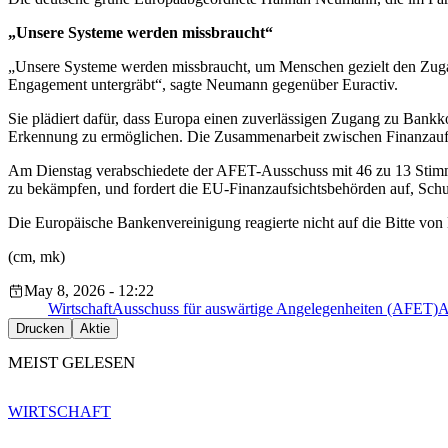
„Unsere Systeme werden missbraucht“
„Unsere Systeme werden missbraucht, um Menschen gezielt den Zugang
Engagement untergräbt“, sagte Neumann gegenüber Euractiv.
Sie plädiert dafür, dass Europa einen zuverlässigen Zugang zu Bankko
Erkennung zu ermöglichen. Die Zusammenarbeit zwischen Finanzaufsic
Am Dienstag verabschiedete der AFET-Ausschuss mit 46 zu 13 Stimmen
zu bekämpfen, und fordert die EU-Finanzaufsichtsbehörden auf, Schu
Die Europäische Bankenvereinigung reagierte nicht auf die Bitte von
(cm, mk)
May 8, 2026 - 12:22
Wirtschaft
Ausschuss für auswärtige Angelegenheiten (AFET)
A
Drucken
Aktie
MEIST GELESEN
WIRTSCHAFT