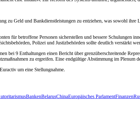
 zu Geld und Bankdienstleistungen zu entziehen, was sowohl ihre Lebe
nten für betroffene Personen sicherstellen und bessere Schulungen inne
htsbehörden, Polizei und Justizbehörden sollte deutlich verstärkt w
 bei 9 Enthaltungen einen Bericht über grenzüberschreitende Repress
tzmaßnahmen zu ergreifen. Eine endgültige Abstimmung im Plenum des 
 Euractiv um eine Stellungnahme.
utoritarismus
Banken
Belarus
China
Europäisches Parlament
Finanzen
Ru