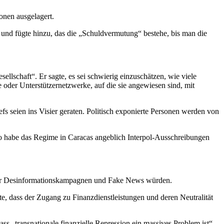
onen ausgelagert.
 und fügte hinzu, das die
„Schuldvermutung“
bestehe
, bis man die
esellschaft“. Er
sagte, es sei schwierig einzuschätzen, wie viele
 oder Unterstützernetzwerke, auf die sie angewiesen sind, mit
 seien ins Visier geraten. Politisch exponierte Personen werden von
 habe das Regime in Caracas angeblich Interpol-Ausschreibungen
 für Desinformationskampagnen und Fake News würden.
rte, dass der Zugang zu Finanzdienstleistungen und deren Neutralität
s „transnationale finanzielle Repression ein massives Problem ist“.