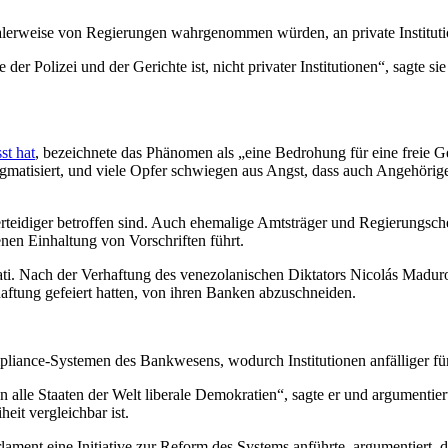
malerweise von Regierungen wahrgenommen würden, an private Instituti
 Polizei und der Gerichte ist, nicht privater Institutionen“, sagte sie
st hat
, bezeichnete das Phänomen als „eine Bedrohung für eine freie G
gmatisiert, und viele Opfer schwiegen aus Angst, dass auch Angehörige
rteidiger betroffen sind.
Auch ehemalige Amtsträger und Regierungschefs
nen Einhaltung von Vorschriften führt.
ti.
Nach der Verhaftung des venezolanischen Diktators Nicolás Maduro
haftung gefeiert hatten, von ihren Banken abzuschneiden.
pliance-Systemen des Bankwesens, wodurch Institutionen anfälliger
en alle Staaten der Welt liberale Demokratien“, sagte er und argumentie
eit vergleichbar ist.
nt eine Initiative zur Reform des Systems anführte, argumentiert, das