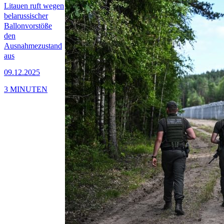
Litauen ruft wegen
belarussischer
Ballonvorstöße
den
Ausnahmezustand
aus
09.12.2025
3 MINUTEN