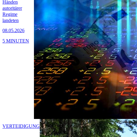
Händen
autoritärer
Regime
landeten
08.05.2026
5 MINUTEN
VERTEIDIGUNG