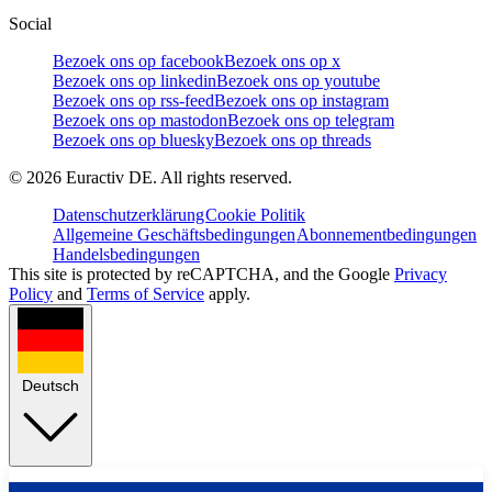
Social
Bezoek ons op facebook
Bezoek ons op x
Bezoek ons op linkedin
Bezoek ons op youtube
Bezoek ons op rss-feed
Bezoek ons op instagram
Bezoek ons op mastodon
Bezoek ons op telegram
Bezoek ons op bluesky
Bezoek ons op threads
©
2026
Euractiv DE. All rights reserved.
Datenschutzerklärung
Cookie Politik
Allgemeine Geschäftsbedingungen
Abonnementbedingungen
Handelsbedingungen
This site is protected by reCAPTCHA, and the Google
Privacy
Policy
and
Terms of Service
apply.
Deutsch