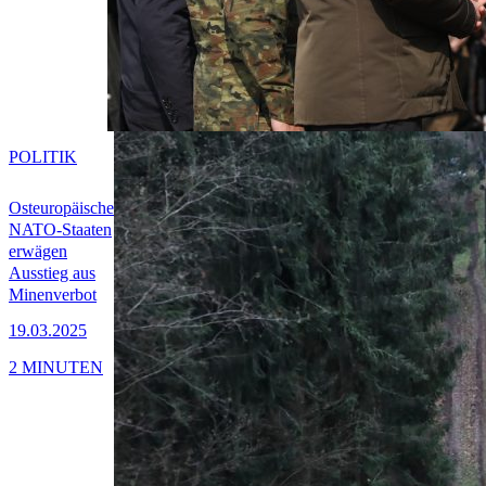
POLITIK
Osteuropäische
NATO-Staaten
erwägen
Ausstieg aus
Minenverbot
19.03.2025
2 MINUTEN