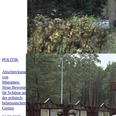
POLITIK
Abschreckung
von
Migranten:
Neue Beweise
für Schüsse an
der polnisch-
belarussischen
Grenze