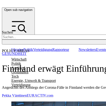
Open sub navigation
Suchen
Ukraine
Politik
Verteidigung
Rapporteur
Newsletters
Event
POLICY AREAS
GESUNDHEIT
Wirtschaft
Politik
Finnland erwägt Einführun
Agrifood
Gesundheit
Tech
Energie, Umwelt & Transport
Verteidigung
Angesichts des Anstiegs der Corona-Fälle in Finnland werden die Ge
Pekka Vänttinen
EURACTIV.com