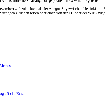
35 ausländische Staatsangehörige positiv auf COVID-19 getestet.
zember) zu beobachten, als der Allegro-Zug zwischen Helsinki und St
s wichtigen Gründen reisen oder einen von der EU oder der WHO zugelas
t-Memes
ografische Krise