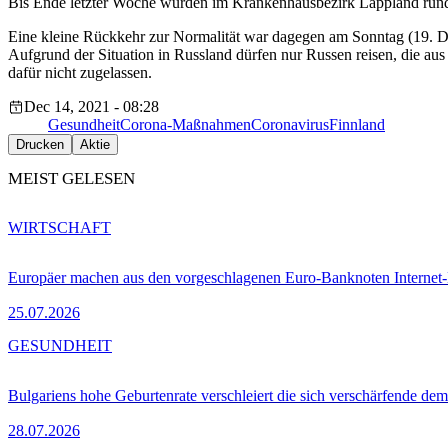
Bis Ende letzter Woche wurden im Krankenhausbezirk Lappland rund 
Eine kleine Rückkehr zur Normalität war dagegen am Sonntag (19. De
Aufgrund der Situation in Russland dürfen nur Russen reisen, die au
dafür nicht zugelassen.
Dec 14, 2021 - 08:28
Gesundheit
Corona-Maßnahmen
Coronavirus
Finnland
Drucken
Aktie
MEIST GELESEN
WIRTSCHAFT
Europäer machen aus den vorgeschlagenen Euro-Banknoten Interne
25.07.2026
GESUNDHEIT
Bulgariens hohe Geburtenrate verschleiert die sich verschärfende dem
28.07.2026