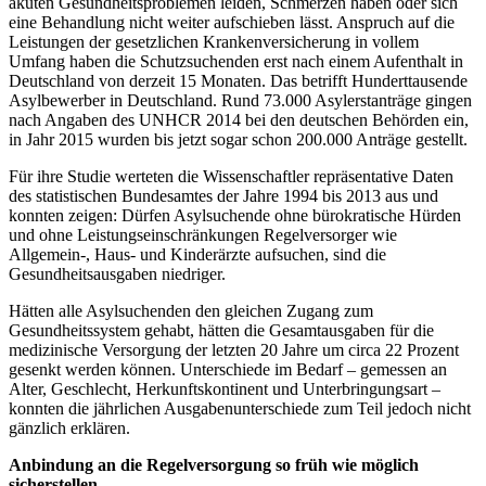
akuten Gesundheitsproblemen leiden, Schmerzen haben oder sich
eine Behandlung nicht weiter aufschieben lässt. Anspruch auf die
Leistungen der gesetzlichen Krankenversicherung in vollem
Umfang haben die Schutzsuchenden erst nach einem Aufenthalt in
Deutschland von derzeit 15 Monaten. Das betrifft Hunderttausende
Asylbewerber in Deutschland. Rund 73.000 Asylerstanträge gingen
nach Angaben des UNHCR 2014 bei den deutschen Behörden ein,
in Jahr 2015 wurden bis jetzt sogar schon 200.000 Anträge gestellt.
Für ihre Studie werteten die Wissenschaftler repräsentative Daten
des statistischen Bundesamtes der Jahre 1994 bis 2013 aus und
konnten zeigen: Dürfen Asylsuchende ohne bürokratische Hürden
und ohne Leistungseinschränkungen Regelversorger wie
Allgemein-, Haus- und Kinderärzte aufsuchen, sind die
Gesundheitsausgaben niedriger.
Hätten alle Asylsuchenden den gleichen Zugang zum
Gesundheitssystem gehabt, hätten die Gesamtausgaben für die
medizinische Versorgung der letzten 20 Jahre um circa 22 Prozent
gesenkt werden können. Unterschiede im Bedarf – gemessen an
Alter, Geschlecht, Herkunftskontinent und Unterbringungsart –
konnten die jährlichen Ausgabenunterschiede zum Teil jedoch nicht
gänzlich erklären.
Anbindung an die Regelversorgung so früh wie möglich
sicherstellen