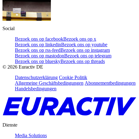
Social
Bezoek ons op facebook
Bezoek ons op x
Bezoek ons op linkedin
Bezoek ons op youtube
Bezoek ons op rss-feed
Bezoek ons op instagram
Bezoek ons op mastodon
Bezoek ons op telegram
Bezoek ons op bluesky
Bezoek ons op threads
©
2026
Euractiv DE
Datenschutzerklärung
Cookie Politik
Allgemeine Geschäftsbedingungen
Abonnementbedingungen
Handelsbedingungen
Dienste
Media Solutions