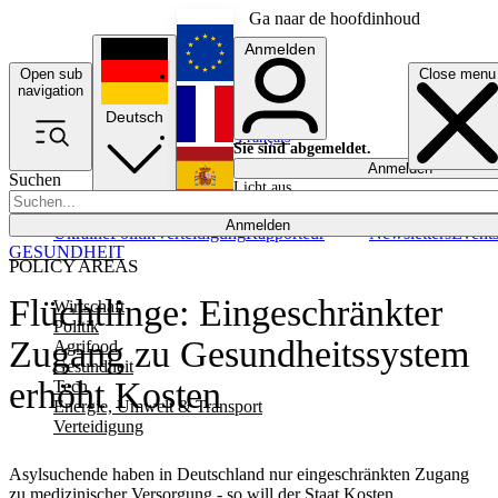
Ga naar de hoofdinhoud
Anmelden
Open sub
Close menu
English
navigation
Deutsch
Français
Sie sind abgemeldet.
Anmelden
Suchen
Licht aus
Español
Anmelden
Ukraine
Politik
Verteidigung
Rapporteur
Newsletters
Event
GESUNDHEIT
POLICY AREAS
Flüchtlinge: Eingeschränkter
Wirtschaft
Politik
Zugang zu Gesundheitssystem
Agrifood
Gesundheit
erhöht Kosten
Tech
Energie, Umwelt & Transport
Verteidigung
Asylsuchende haben in Deutschland nur eingeschränkten Zugang
zu medizinischer Versorgung - so will der Staat Kosten