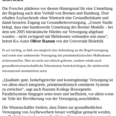
Die Forscher plädieren vor diesem Hintergrund für eine Umstellung
der Regelung nach dem Vorbild von Bremen und Hamburg. Dort
erhalten Asylsuchende ohne Wartezeit eine Gesundheitskarte und
damit besseren Zugang zur Gesundheitsversorgung. „Unsere Studie
belegt, dass eine bundesweite Umsetzung des Bremer Modells – bei
dem seit 2005 bürokratische Hürden zur Versorgung abgebaut
wurden – nicht zwingend mit Mehrkosten verbunden sein muss“,
betont Ko-Autor
Oliver Razum
von der Universität Bielefeld.
Es sei wichtig, so früh wie möglich eine Anbindung an die Regelversorgung
und somit eine umfassende Versorgung mit primärmedizinischen Maßnahmen
sicherzustellen.
Dies sei nicht nur ethisch geboten, sondern würde auch
gesundheitswissenschaftliche Erkenntnisse berücksichtigen, die mittlerweile
international unumstritten seien.
„Qualitativ gute, bedarfsgerechte und kostengünstige Versorgung ist
vor allem durch integrierte, primärmedizinisch orientierte Systeme
zu erreichen“, sagt auch Razums Kollege Bozorgmehr.
Parallelsysteme hingegen seien teuer und ineffizient, vor allem wenn
sie Teile der Bevölkerung von der Versorgung ausschließen.
Die Wissenschaftler fordern, dass Daten zur gesundheitlichen
Versorgung von Asylbewerbern besser verfügbar gemacht werden,