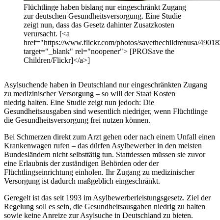
Flüchtlinge haben bislang nur eingeschränkt Zugang
zur deutschen Gesundheitsversorgung. Eine Studie
zeigt nun, dass das Gesetz dahinter Zusatzkosten
verursacht. [<a
href="https://www.flickr.com/photos/savethechildrenusa/4901
target="_blank" rel="noopener"> [PROSave the
Children/Flickr]</a>]
Asylsuchende haben in Deutschland nur eingeschränkten Zugang
zu medizinischer Versorgung – so will der Staat Kosten
niedrig halten. Eine Studie zeigt nun jedoch: Die
Gesundheitsausgaben sind wesentlich niedriger, wenn Flüchtlinge
die Gesundheitsversorgung frei nutzen können.
Bei Schmerzen direkt zum Arzt gehen oder nach einem Unfall einen
Krankenwagen rufen – das dürfen Asylbewerber in den meisten
Bundesländern nicht selbsttätig tun. Stattdessen müssen sie zuvor
eine Erlaubnis der zuständigen Behörden oder der
Flüchtlingseinrichtung einholen. Ihr Zugang zu medizinischer
Versorgung ist dadurch maßgeblich eingeschränkt.
Geregelt ist das seit 1993 im Asylbewerberleistungsgesetz. Ziel der
Regelung soll es sein, die Gesundheitsausgaben niedrig zu halten
sowie keine Anreize zur Asylsuche in Deutschland zu bieten.