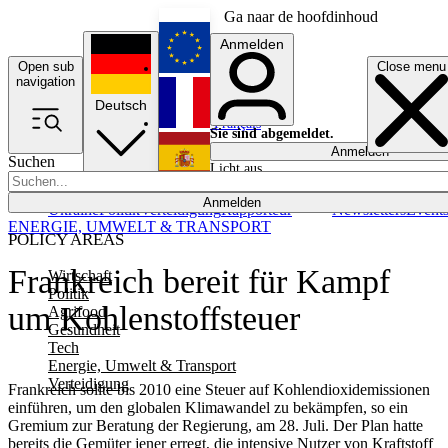
Ga naar de hoofdinhoud
Anmelden
Open sub
Close menu
English
navigation
Deutsch
Français
Sie sind abgemeldet.
Anmelden
Suchen
Licht aus
Español
Anmelden
Ukraine
Politik
Verteidigung
Rapporteur
Newsletters
Event
ENERGIE, UMWELT & TRANSPORT
POLICY AREAS
Frankreich bereit für Kampf
Wirtschaft
Politik
um Kohlenstoffsteuer
Agrifood
Gesundheit
Tech
Energie, Umwelt & Transport
Verteidigung
Frankreich sollte bis 2010 eine Steuer auf Kohlendioxidemissionen
einführen, um den globalen Klimawandel zu bekämpfen, so ein
Gremium zur Beratung der Regierung, am 28. Juli. Der Plan hatte
bereits die Gemüter jener erregt, die intensive Nutzer von Kraftstoff