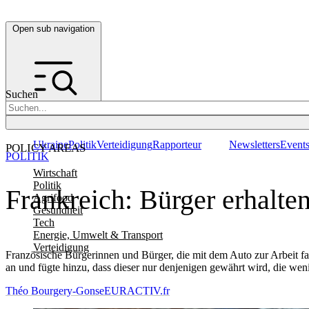
Open sub navigation
Suchen
Ukraine
Politik
Verteidigung
Rapporteur
Newsletters
Event
POLICY AREAS
POLITIK
Wirtschaft
Politik
Frankreich: Bürger erhalte
Agrifood
Gesundheit
Tech
Energie, Umwelt & Transport
Verteidigung
Französische Bürgerinnen und Bürger, die mit dem Auto zur Arbeit f
an und fügte hinzu, dass dieser nur denjenigen gewährt wird, die wen
Théo Bourgery-Gonse
EURACTIV.fr