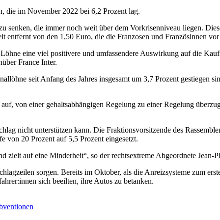
n, die im November 2022 bei 6,2 Prozent lag.
u senken, die immer noch weit über dem Vorkrisenniveau liegen. Diesel
it entfernt von den 1,50 Euro, die die Franzosen und Französinnen vo
r Löhne eine viel positivere und umfassendere Auswirkung auf die Kau
nüber France Inter.
allöhne seit Anfang des Jahres insgesamt um 3,7 Prozent gestiegen sind
auf, von einer gehaltsabhängigen Regelung zu einer Regelung überzuge
chlag nicht unterstützen kann. Die Fraktionsvorsitzende des Rassemblem
e von 20 Prozent auf 5,5 Prozent eingesetzt.
 und zielt auf eine Minderheit“, so der rechtsextreme Abgeordnete J
ür Schlagzeilen sorgen. Bereits im Oktober, als die Anreizsysteme zum 
hrer:innen sich beeilten, ihre Autos zu betanken.
ubventionen