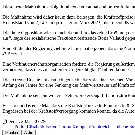
Diese neue Maßnahme erfolgt inmitten einer anhaltend hohen Inflatio
Die Maßnahme wird daher kaum dazu beitragen, die Kraftstoffpreise z
Höchststand von 2,24 Euro pro Liter im März 2022, aber ebenfalls we
Die linke Opposition wies schnell darauf hin, dass eine Erhöhung de
aus“, sagte der sozialistische Fraktionsvorsitzende Boris Vallaud gege
Eine Studie der Regierungsbehörde Dares hat ergeben, dass die Nomin
-2 Prozent.
Eine Verbraucherschutzorganisation forderte die Regierung außerdem 
vermeiden, dass dies zu „extremer Ungerechtigkeit“ führen könnte.
Die extreme Rechte hat deutlich gemacht, dass sie einen solchen Vors
Anfang des Jahres für eine Senkung der Mehrwertsteuer auf Kraftstoff
Die Maßnahme sei „ein weiterer Fehler: Sie erzeugt Inflationsdruck
Es ist nicht das erste Mal, dass die Kraftstoffpreise in Frankreich f
Engpässen bei der Kraftstoffversorgung kommen könnte, da die Autofa
Dec 8, 2022 - 07:29
Politik
Elisabeth Borne
Europa Kompakt
Frankreich
staatliche S
Drucken
Aktie