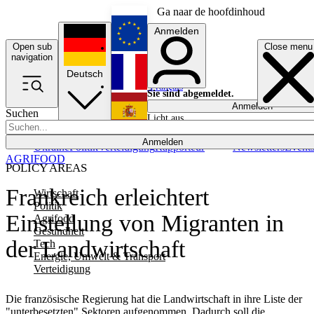
Ga naar de hoofdinhoud
Anmelden
Open sub
Close menu
English
navigation
Deutsch
Français
Sie sind abgemeldet.
Anmelden
Suchen
Licht aus
Español
Anmelden
Ukraine
Politik
Verteidigung
Rapporteur
Newsletters
Event
AGRIFOOD
POLICY AREAS
Frankreich erleichtert
Wirtschaft
Politik
Einstellung von Migranten in
Agrifood
Gesundheit
der Landwirtschaft
Tech
Energie, Umwelt & Transport
Verteidigung
Die französische Regierung hat die Landwirtschaft in ihre Liste der
"unterbesetzten" Sektoren aufgenommen. Dadurch soll die