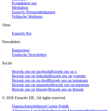
Kontaktiere uns
Mediahuis
Euractiv Pressemitteilungen
Politische Werbung
Abos
Euractiv Pro
Newsletters
Rapporteur
Englische Newsletters
Social
Bezoek ons op facebook
Bezoek ons op x
Bezoek ons op linkedin
Bezoek ons op youtube
Bezoek ons op rss-feed
Bezoek ons op instagram
Bezoek ons op mastodon
Bezoek ons op telegram
Bezoek ons op bluesky
Bezoek ons op threads
©
2026
Euractiv DE. All rights reserved.
Datenschutzerklärung
Cookie Politik
Allgemeine Geschäftsbedingungen
Abonnementbedingungen