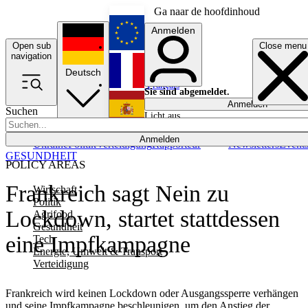
Ga naar de hoofdinhoud
Anmelden
Open sub
Close menu
English
navigation
Deutsch
Français
Sie sind abgemeldet.
Anmelden
Suchen
Licht aus
Español
Anmelden
Ukraine
Politik
Verteidigung
Rapporteur
Newsletters
Event
GESUNDHEIT
POLICY AREAS
Frankreich sagt Nein zu
Wirtschaft
Politik
Lockdown, startet stattdessen
Agrifood
Gesundheit
eine Impfkampagne
Tech
Energie, Umwelt & Transport
Verteidigung
Frankreich wird keinen Lockdown oder Ausgangssperre verhängen
und seine Impfkampagne beschleunigen, um den Anstieg der