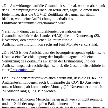
„Die Auswirkungen auf die Gesundheit sind real, werden aber dank
der Durchimpfungsrate erheblich reduziert“, sagte Salomon und
fügte hinzu, dass die COVID-Zertifikate ab Januar nur gültig
bleiben, wenn eine Auffrischung innerhalb des
Fünfmonatszeitraums vorgenommen wird.
Véran folgt damit den Empfehlungen der nationalen
Gesundheitsbehörde des Landes (HAS), die am Donnerstag (25.
November) den empfohlenen Zeitraum für die
Auffrischungsimpfung von sechs auf fünf Monate verkürzt hat.
„Die HAS ist der Ansicht, dass der besorgniserregende epidemische
Kontext eine Beschleunigung der Impfkampagne durch eine
Verkürzung des Zeitraums zwischen der Erstimpfung und der
Auffrischungsdosis rechtfertigt“, schrieb die Gesundheitsbehörde in
einer
Pressemitteilung
.
Der Gesundheitsminister wies auch darauf hin, dass die PCR- und
Antigentests, mit denen auch Ungeimpfte die COVID-Ausweise
nutzen können, ab kommenden Montag (29. November) nur noch
24 Stunden lang gültig sein werden.
Etwa sechs Millionen Menschen seien nach wie vor nicht geimpft,
und die Zahl der ungeimpften Patient:innen auf den
Intensivstationen liegt zehnmal höher als die der geimpften, fügte er