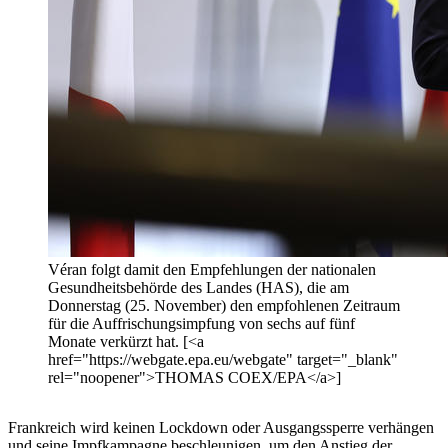
Véran folgt damit den Empfehlungen der nationalen
Gesundheitsbehörde des Landes (HAS), die am
Donnerstag (25. November) den empfohlenen Zeitraum
für die Auffrischungsimpfung von sechs auf fünf
Monate verkürzt hat. [<a
href="https://webgate.epa.eu/webgate" target="_blank"
rel="noopener">THOMAS COEX/EPA</a>]
Frankreich wird keinen Lockdown oder Ausgangssperre verhängen
und seine Impfkampagne beschleunigen, um den Anstieg der