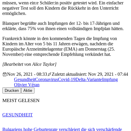
müssen, wenn ein:e Schüler:in positiv getestet wird. Ein einfacher
negativer Test soll den Kindern die Rückkehr in den Unterricht
ermöglichen.
Blanquer begrüßte auch Impfungen der 12- bis 17-Jährigen und
erklärte, dass 75% von ihnen einen vollständigen Impfplan hätten.
Frankreich könnte in den kommenden Tagen die Impfung von
Kindern im Alter von 5 bis 11 Jahren erwägen, nachdem die
Europäische Arzneimittelagentur (EMA) am Donnerstag (25.
November) eine entsprechende Empfehlung verkündet hat.
[Bearbeitet von Alice Taylor]
Nov 26, 2021 - 08:33
Zuletzt aktualisiert: Nov 29, 2021 - 07:44
Gesundheit
Coronavirus
Covid-19
Delta-Variante
Impfung
Olivier Véran
Drucken
Aktie
MEIST GELESEN
GESUNDHEIT
Bulgariens hohe Geburtenrate verschleiert die sich verschärfende