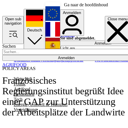
Ga naar de hoofdinhoud
Anmelden
Open sub
Close menu
English
navigation
Deutsch
Français
Sie sind abgemeldet.
Anmelden
Suchen
Licht aus
Español
Anmelden
Ukraine
Politik
Verteidigung
Rapporteur
Newsletters
Event
AGRIFOOD
POLICY AREAS
Französisches
Wirtschaft
Politik
Regierungsinstitut begrüßt Idee
Agrifood
Gesundheit
einer GAP zur Unterstützung
Tech
Energie, Umwelt & Transport
der Arbeitsplätze der Landwirte
Verteidigung