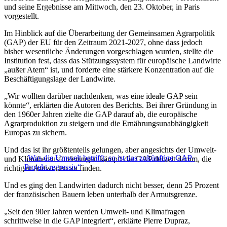
und seine Ergebnisse am Mittwoch, den 23. Oktober, in Paris
vorgestellt.
Im Hinblick auf die Überarbeitung der Gemeinsamen Agrarpolitik
(GAP) der EU für den Zeitraum 2021-2027, ohne dass jedoch
bisher wesentliche Änderungen vorgeschlagen wurden, stellte die
Institution fest, dass das Stützungssystem für europäische Landwirte
„außer Atem“ ist, und forderte eine stärkere Konzentration auf die
Beschäftigungslage der Landwirte.
„Wir wollten darüber nachdenken, was eine ideale GAP sein
könnte“, erklärten die Autoren des Berichts. Bei ihrer Gründung in
den 1960er Jahren zielte die GAP darauf ab, die europäische
Agrarproduktion zu steigern und die Ernährungsunabhängigkeit
Europas zu sichern.
Und das ist ihr größtenteils gelungen, aber angesichts der Umwelt-
„Was die Umwelt betrifft, so ist das zukünftige GAP-
und Klimaherausforderungen kämpft die GAP derzeit darum, die
Projekt regressiv“
richtigen Antworten zu finden.
Und es ging den Landwirten dadurch nicht besser, denn 25 Prozent
der französischen Bauern leben unterhalb der Armutsgrenze.
„Seit den 90er Jahren werden Umwelt- und Klimafragen
schrittweise in die GAP integriert“, erklärte Pierre Dupraz,