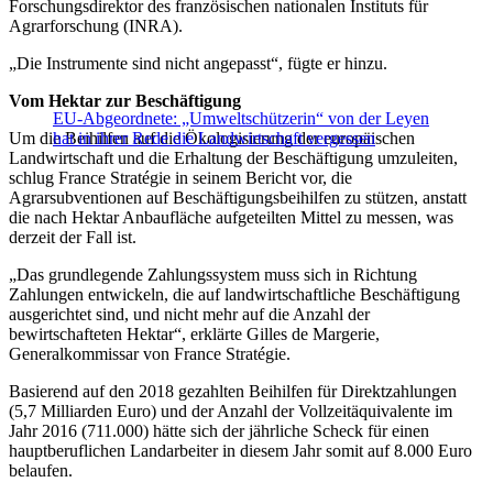
Forschungsdirektor des französischen nationalen Instituts für
Agrarforschung (INRA).
„Die Instrumente sind nicht angepasst“, fügte er hinzu.
Vom Hektar zur Beschäftigung
EU-Abgeordnete: „Umweltschützerin“ von der Leyen
Um die Beihilfen auf die Ökologisierung der europäischen
hat in ihrer Rede die Landwirtschaft vergessen
Landwirtschaft und die Erhaltung der Beschäftigung umzuleiten,
schlug France Stratégie in seinem Bericht vor, die
Agrarsubventionen auf Beschäftigungsbeihilfen zu stützen, anstatt
die nach Hektar Anbaufläche aufgeteilten Mittel zu messen, was
derzeit der Fall ist.
„Das grundlegende Zahlungssystem muss sich in Richtung
Zahlungen entwickeln, die auf landwirtschaftliche Beschäftigung
ausgerichtet sind, und nicht mehr auf die Anzahl der
bewirtschafteten Hektar“, erklärte Gilles de Margerie,
Generalkommissar von France Stratégie.
Basierend auf den 2018 gezahlten Beihilfen für Direktzahlungen
(5,7 Milliarden Euro) und der Anzahl der Vollzeitäquivalente im
Jahr 2016 (711.000) hätte sich der jährliche Scheck für einen
hauptberuflichen Landarbeiter in diesem Jahr somit auf 8.000 Euro
belaufen.