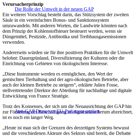
Verursacherprinzip
Die Rolle der Umwelt in der neuen GAP
Ein weiterer Vorschlag besteht darin, das Stützsystem der zweiten
Säule in ein vereinfachtes Bonus- und Sanktionssystem
umzuwandeln. Mit anderen Worten, die Landwirte könnten nach
dem Prinzip der Kohlenstoffsteuer besteuert werden, wenn sie
Düngemittel, Pestizide, Antibiotika und Treibhausgasemissionen
verwenden.
Andererseits würden sie für ihre positiven Praktiken für die Umwelt
belohnt: Dauergrünland, Diversifizierung der Kulturen oder die
Einrichtung von Gebieten von ökologischem Interesse.
„Diese Instrumente werden es ermöglichen, den Wert der
gemischten Tierhaltung und der agro-ökologischen Betriebe, aber
auch der kleinen Betriebe zu steigern“, erklärte Julien Fosse,
stellvertretender Direktor der Abteilung für nachhaltige und digitale
Entwicklung von France Stratégie.
Trotz des Konsenses, der sich um die Neuausrichtung der GAP hin
Anti-GAP Demo vor EU-Parlament geplant
zur Förderung der Beschäftigung im Agrarsektor herum abzeichnet,
ist es noch ein langer Weg.
„Heute ist man sich der Grenzen des derzeitigen Systems bewusst
und die verschiedenen Akteure des Sektors sind bereit, die Debatte