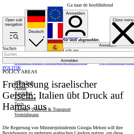
Ga naar de hoofdinhoud
Anmelden
Open sub
Close menu
English
navigation
Deutsch
Français
Sie sind abgemeldet.
Anmelden
Suchen
Licht aus
Español
Anmelden
Ukraine
Politik
Verteidigung
Rapporteur
Newsletters
Event
POLITIK
POLICY AREAS
Freilassung israelischer
Wirtschaft
Politik
Geiseln: Italien übt Druck auf
Agrifood
Gesundheit
Hamas aus
Tech
Energie, Umwelt & Transport
Verteidigung
Die Regierung von Ministerpräsidentin Giorgia Meloni will ihre
Beziehungen zu mehreren arabischen Ländern nutzen, um diese