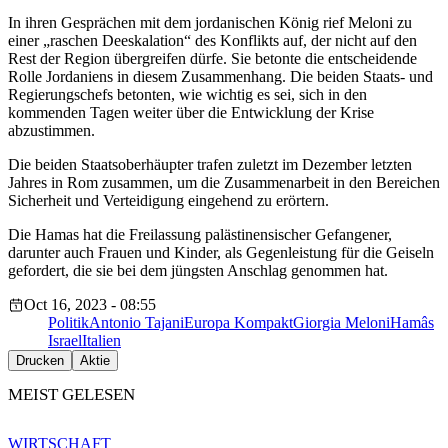
In ihren Gesprächen mit dem jordanischen König rief Meloni zu
einer „raschen Deeskalation“ des Konflikts auf, der nicht auf den
Rest der Region übergreifen dürfe. Sie betonte die entscheidende
Rolle Jordaniens in diesem Zusammenhang. Die beiden Staats- und
Regierungschefs betonten, wie wichtig es sei, sich in den
kommenden Tagen weiter über die Entwicklung der Krise
abzustimmen.
Die beiden Staatsoberhäupter trafen zuletzt im Dezember letzten
Jahres in Rom zusammen, um die Zusammenarbeit in den Bereichen
Sicherheit und Verteidigung eingehend zu erörtern.
Die Hamas hat die Freilassung palästinensischer Gefangener,
darunter auch Frauen und Kinder, als Gegenleistung für die Geiseln
gefordert, die sie bei dem jüngsten Anschlag genommen hat.
Oct 16, 2023 - 08:55
Politik
Antonio Tajani
Europa Kompakt
Giorgia Meloni
Hamâs
Israel
Italien
Drucken
Aktie
MEIST GELESEN
WIRTSCHAFT