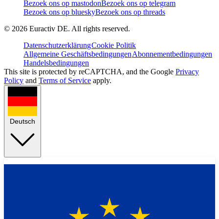
Bezoek ons op mastodon
Bezoek ons op telegram
Bezoek ons op bluesky
Bezoek ons op threads
©
2026
Euractiv DE. All rights reserved.
Datenschutzerklärung
Cookie Politik
Allgemeine Geschäftsbedingungen
Abonnementbedingungen
Handelsbedingungen
This site is protected by reCAPTCHA, and the Google
Privacy
Policy
and
Terms of Service
apply.
Deutsch