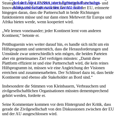
Auf dem Weg zu einer neuen Partnerschaft zwischen
Strategie von Leap 4 FNSSA, der langfristigen Forschungs- und
Afrika und Europa nach der Corona-Krise
Innovationspartnerschaft zwischen der AU und der EU, erinnerte
hingegen daran, dass die Partnerschaft in beide Richtungen
funktionieren müsse und nur dann einen Mehrwert für Europa und
Afrika bieten werde, wenn kooperiert wird.
„Wir lernen voneinander; jeder Kontinent lernt vom anderen
Kontinent,“ betonte er.
Petithuguenin wies weiter darauf hin, es handle sich nicht um ein
Hilfsprogramm und unterstrich, dass die Herausforderungen und
Umstände zwar unterschiedlich sein mögen, die beiden Parteien
aber ein gemeinsames Ziel verfolgen müssten: „Damit diese
Plattform effizient ist und eine Partnerschaft wird, die kein reines
Hilfsprogramm ist, müssen wir eine Angleichung der Visionen
erreichen und zusammenarbeiten. Der Schlüssel dazu ist, dass beide
Kontinente und ebenso alle Stakeholder an Bord sind.“
Insbesondere die Stimmen von Kleinbauern, Verbrauchern und
zivilgesellschaftlichen Organisationen müssten dementsprechend
gehört werden, forderte er.
Seine Kommentare kommen vor dem Hintergrund der Kritik, dass
gerade die Zivilgesellschaft von den Diskussionen zwischen der EU
und der AU ausgeschlossen wird.