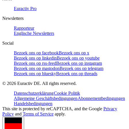
Euractiv Pro
Newsletters
Rapporteur
Englische Newsletters
Social
Bezoek ons op facebook
Bezoek ons op x
Bezoek ons op linkedin
Bezoek ons op youtube
Bezoek ons op rss-feed
Bezoek ons op instagram
Bezoek ons op mastodon
Bezoek ons op telegram
Bezoek ons op bluesky
Bezoek ons op threads
©
2026
Euractiv DE. All rights reserved.
Datenschutzerklärung
Cookie Politik
Allgemeine Geschäftsbedingungen
Abonnementbedingungen
Handelsbedingungen
This site is protected by reCAPTCHA, and the Google
Privacy
Policy
and
Terms of Service
apply.