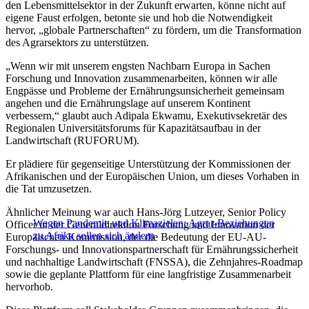
den Lebensmittelsektor in der Zukunft erwarten, könne nicht auf
eigene Faust erfolgen, betonte sie und hob die Notwendigkeit
hervor, „globale Partnerschaften“ zu fördern, um die Transformation
des Agrarsektors zu unterstützen.
„Wenn wir mit unserem engsten Nachbarn Europa in Sachen
Forschung und Innovation zusammenarbeiten, können wir alle
Engpässe und Probleme der Ernährungsunsicherheit gemeinsam
angehen und die Ernährungslage auf unserem Kontinent
verbessern,“ glaubt auch Adipala Ekwamu, Exekutivsekretär des
Regionalen Universitätsforums für Kapazitätsaufbau in der
Landwirtschaft (RUFORUM).
Er plädiere für gegenseitige Unterstützung der Kommissionen der
Afrikanischen und der Europäischen Union, um dieses Vorhaben in
die Tat umzusetzen.
Ähnlicher Meinung war auch Hans-Jörg Lutzeyer, Senior Policy
Wegen Pandemie und Klimazielen: Agrar-Beziehungen
Officer in der Generaldirektion Forschung und Innovation der
zu Afrika sollen sich ändern
Europäischen Kommission, der die Bedeutung der EU-AU-
Forschungs- und Innovationspartnerschaft für Ernährungssicherheit
und nachhaltige Landwirtschaft (FNSSA), die Zehnjahres-Roadmap
sowie die geplante Plattform für eine langfristige Zusammenarbeit
hervorhob.