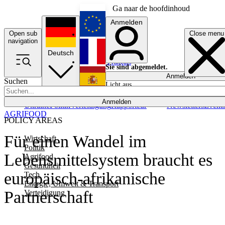
Ga naar de hoofdinhoud
Anmelden
Open sub
Close menu
English
navigation
Deutsch
Français
Sie sind abgemeldet.
Anmelden
Suchen
Licht aus
Español
Anmelden
Ukraine
Politik
Verteidigung
Rapporteur
Newsletters
Event
AGRIFOOD
POLICY AREAS
Für einen Wandel im
Wirtschaft
Politik
Lebensmittelsystem braucht es
Agrifood
Gesundheit
europäisch-afrikanische
Tech
Energie, Umwelt & Transport
Partnerschaft
Verteidigung