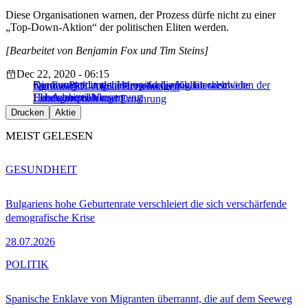
Diese Organisationen warnen, der Prozess dürfe nicht zu einer
„Top-Down-Aktion“ der politischen Eliten werden.
[Bearbeitet von Benjamin Fox und Tim Steins]
Dec 22, 2020 - 06:15
Spannungen in den europäisch-afrikanischen
Die Entwicklungsländer und die Kollateralschäden der
Corona-Pandemie: Herausforderung für weltweite
Agrifood
EU-Afrika Beziehungen
Handelsbeziehungen
EU-Agrarpolitik
Lebensmittel-Versorgung
Landwirtschaft und Ernährung
Drucken
Aktie
MEIST GELESEN
GESUNDHEIT
Bulgariens hohe Geburtenrate verschleiert die sich verschärfende
demografische Krise
28.07.2026
POLITIK
Spanische Enklave von Migranten überrannt, die auf dem Seeweg