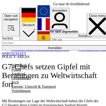
Ga naar de hoofdinhoud
Anmelden
Open sub
Close menu
English
navigation
Deutsch
Français
Sie sind abgemeldet.
Anmelden
Suchen
Licht aus
Español
Anmelden
Ukraine
Politik
Verteidigung
Rapporteur
Newsletters
Event
WIRTSCHAFT
POLICY AREAS
G7-Chefs setzen Gipfel mit
Wirtschaft
Politik
Beratungen zu Weltwirtschaft
Agrifood
Gesundheit
fort
Tech
Energie, Umwelt & Transport
Verteidigung
Mit Beratungen zur Lage der Weltwirtschaft haben die Chefs der
G7-Staaten ihren Gipfel im französischen Seebad Biarritz