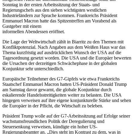
Sonntag in der ersten Arbeitssitzung der Staats- und
Regierungschefs aus den sieben wichtigsten westlichen
Industrieländern zur Sprache kommen. Frankreichs Präsident
Emmanuel Macron hatte das Spitzentreffen am Vorabend als
Gastgeber mit einem
informellen Abendessen eröffnet.
Die Lage der Weltwirtschaft zählt in Biarritz zu den Themen mit
Konfliktpotenzial. Nach Angaben aus dem Weißen Haus war das
Thema kurzfristig auf ausdrücklichen Wunsch der USA auf die
Tagesordnung gesetzt worden. Die USA und die Europäer bewerten
die Ursachen der derzeitigen Schwächephase in der globalen
Konjunktur sehr unterschiedlich.
Europäische Teilnehmer des G7-Gipfels wie etwa Frankreichs
Staatschef Emmanuel Macron hatten US-Präsident Donald Trump
am Samstag davor gewarnt, die globale Konjunktur durch
eskalierende Handelsstreitigkeiten weiter zu belasten. Die USA
hingegen verweisen auf ihre eigene konjunkturelle Stärke und sehen
die Europäer in der Pflicht, die Wirtschaft zu beleben.
Präsident Trump wolle auf der G7-Arbeitssitzung auf Erfolge seiner
wachstumsfreundlichen Politik der Deregulierung und
Steuersenkung verweisen, kündigte ein hoher US-
Regierungsbeamter an. „Dies steht im Kontrast zu dem, was in