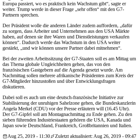
Europa passiert, wo es praktisch kein Wachstum gibt“, sagte er
weiter. Trump werde in dieser Frage „sehr offen“ mit den G7-
Partnern sprechen.
Der Präsident wolle die anderen Länder zudem auffordern, „dafür
zu sorgen, dass Arbeiter und Unternehmen aus den USA Märkte
haben, auf denen sie ihre Waren und Dienstleistungen verkaufen
können“. Dadurch werde das Wachstum in den USA weiter
gestärkt, „und wir können unsere Partner dabei mitnehmen“.
Bei der zweiten Arbeitssitzung der G7-Staaten soll es am Mittag um
das Thema globale Ungleichheiten gehen, das von den
französischen Gastgebern auf die Agenda gesetzt wurde. Am
Nachmittag sollen mehrere afrikanische Präsidenten zum Kreis der
G7-Mitglieder hinzustoßen und über Entwicklungsfragen
diskutieren.
Dabei soll es auch um eine deutsch-französische Initiative zur
Stabilisierung der unruhigen Sahelzone gehen, die Bundeskanzlerin
Angela Merkel (CDU) vor der Presse erläutern will (16.45 Uhr).
Der G7-Gipfel soll am Montagnachmittag zu Ende gehen. Zu den
sieben führenden Industriestaaten gehören die USA, Kanada und
Japan sowie Deutschland, Frankreich, Großbritannien und Italien.
Aug 25, 2019 - 11:30
Zuletzt aktualisiert: Aug 26, 2019 - 09:47