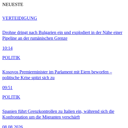
NEUESTE
VERTEIDIGUNG
Drohne dringt nach Bulgarien ein und explodiert in der Nähe einer
Pipeline an der rumänischen Grenze
10:14
POLITIK
Kosovos Premierminister im Parlament mit Eiern beworfen –
politische Krise spitzt sich zu
09:51
POLITIK
Spanien führt Grenzkontrollen zu Italien ein, während sich die
Konfrontation um die Migranten verschärft
08.08.2026