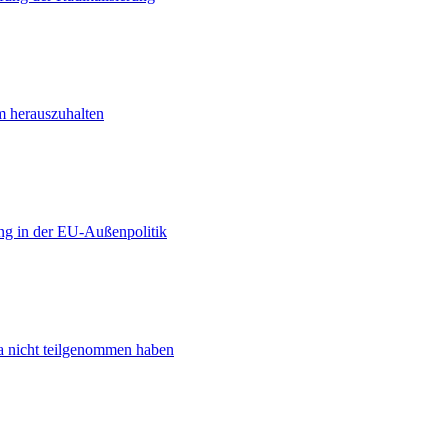
m herauszuhalten
ng in der EU-Außenpolitik
ta nicht teilgenommen haben