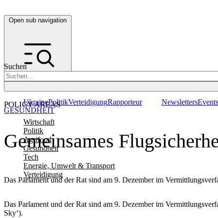
Open sub navigation
Suchen
Ukraine
Politik
Verteidigung
Rapporteur
Newsletters
Event
POLICY AREAS
GESUNDHEIT
Wirtschaft
Politik
Gemeinsames Flugsicherhe
Agrifood
Gesundheit
Tech
Energie, Umwelt & Transport
Verteidigung
Das Parlament und der Rat sind am 9. Dezember im Vermittlungsverfa
Das Parlament und der Rat sind am 9. Dezember im Vermittlungsverfa
Sky‘).