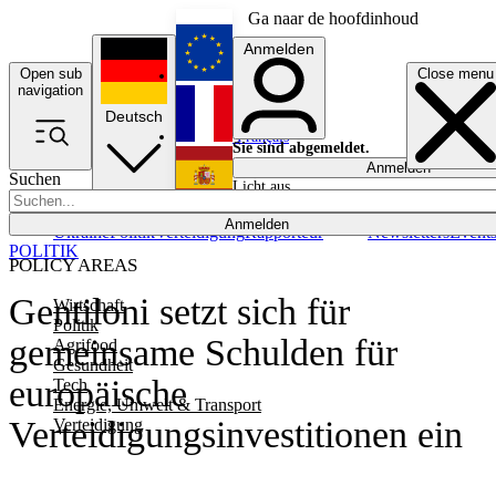
Ga naar de hoofdinhoud
Anmelden
Open sub
Close menu
English
navigation
Deutsch
Français
Sie sind abgemeldet.
Anmelden
Suchen
Licht aus
Español
Anmelden
Ukraine
Politik
Verteidigung
Rapporteur
Newsletters
Event
POLITIK
POLICY AREAS
Gentiloni setzt sich für
Wirtschaft
Politik
gemeinsame Schulden für
Agrifood
Gesundheit
europäische
Tech
Energie, Umwelt & Transport
Verteidigungsinvestitionen ein
Verteidigung