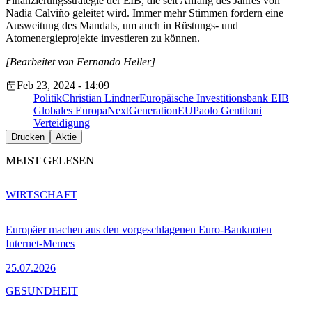
Finanzierungsstrategie der EIB, die seit Anfang des Jahres von
Nadia Calviño geleitet wird. Immer mehr Stimmen fordern eine
Ausweitung des Mandats, um auch in Rüstungs- und
Atomenergieprojekte investieren zu können.
[Bearbeitet von Fernando Heller]
Feb 23, 2024 - 14:09
Politik
Christian Lindner
Europäische Investitionsbank EIB
Globales Europa
NextGenerationEU
Paolo Gentiloni
Verteidigung
Drucken
Aktie
MEIST GELESEN
WIRTSCHAFT
Europäer machen aus den vorgeschlagenen Euro-Banknoten
Internet-Memes
25.07.2026
GESUNDHEIT