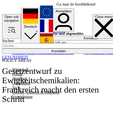
Ga naar de hoofdinhoud
Anmelden
Open sub
Close menu
English
navigation
Deutsch
Français
Sie sind abgemeldet.
Anmelden
Suchen
Licht aus
Español
Anmelden
Ukraine
Politik
Verteidigung
Rapporteur
Newsletters
Event
GESUNDHEIT
POLICY AREAS
Gesetzentwurf zu
Wirtschaft
Politik
Ewigkeitschemikalien:
Agrifood
Gesundheit
Frankreich macht den ersten
Tech
Energie, Umwelt & Transport
Schritt
Verteidigung