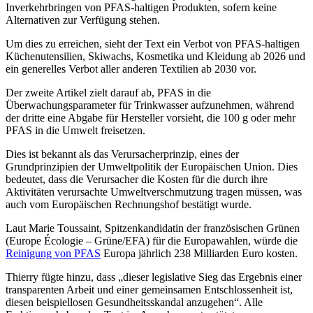
Inverkehrbringen von PFAS-haltigen Produkten, sofern keine
Alternativen zur Verfügung stehen.
Um dies zu erreichen, sieht der Text ein Verbot von PFAS-haltigen
Küchenutensilien, Skiwachs, Kosmetika und Kleidung ab 2026 und
ein generelles Verbot aller anderen Textilien ab 2030 vor.
Der zweite Artikel zielt darauf ab, PFAS in die
Überwachungsparameter für Trinkwasser aufzunehmen, während
der dritte eine Abgabe für Hersteller vorsieht, die 100 g oder mehr
PFAS in die Umwelt freisetzen.
Dies ist bekannt als das Verursacherprinzip, eines der
Grundprinzipien der Umweltpolitik der Europäischen Union. Dies
bedeutet, dass die Verursacher die Kosten für die durch ihre
Aktivitäten verursachte Umweltverschmutzung tragen müssen, was
auch vom Europäischen Rechnungshof bestätigt wurde.
Laut Marie Toussaint, Spitzenkandidatin der französischen Grünen
(Europe Écologie – Grüne/EFA) für die Europawahlen, würde die
Reinigung von PFAS
Europa jährlich 238 Milliarden Euro kosten.
Thierry fügte hinzu, dass „dieser legislative Sieg das Ergebnis einer
transparenten Arbeit und einer gemeinsamen Entschlossenheit ist,
diesen beispiellosen Gesundheitsskandal anzugehen“. Alle