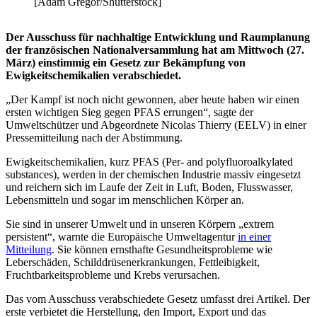
[Adam Gregor/Shutterstock]
Der Ausschuss für nachhaltige Entwicklung und Raumplanung
der französischen Nationalversammlung hat am Mittwoch (27.
März) einstimmig ein Gesetz zur Bekämpfung von
Ewigkeitschemikalien verabschiedet.
„Der Kampf ist noch nicht gewonnen, aber heute haben wir einen
ersten wichtigen Sieg gegen PFAS errungen“, sagte der
Umweltschützer und Abgeordnete Nicolas Thierry (EELV) in einer
Pressemitteilung nach der Abstimmung.
Ewigkeitschemikalien, kurz PFAS (Per- and polyfluoroalkylated
substances), werden in der chemischen Industrie massiv eingesetzt
und reichern sich im Laufe der Zeit in Luft, Boden, Flusswasser,
Lebensmitteln und sogar im menschlichen Körper an.
Sie sind in unserer Umwelt und in unseren Körpern „extrem
persistent“, warnte die Europäische Umweltagentur
in einer
Mitteilung
. Sie können ernsthafte Gesundheitsprobleme wie
Leberschäden, Schilddrüsenerkrankungen, Fettleibigkeit,
Fruchtbarkeitsprobleme und Krebs verursachen.
Das vom Ausschuss verabschiedete Gesetz umfasst drei Artikel. Der
erste verbietet die Herstellung, den Import, Export und das