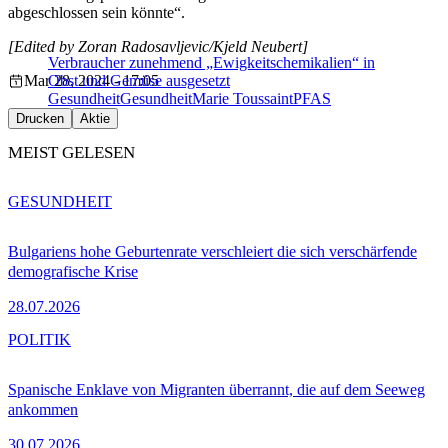
abgeschlossen sein könnte“.
[Edited by Zoran Radosavljevic/Kjeld Neubert]
Verbraucher zunehmend „Ewigkeitschemikalien“ in
Mar 28, 2024 - 17:05
Obst und Gemüse ausgesetzt
Gesundheit
Gesundheit
Marie Toussaint
PFAS
Drucken
Aktie
MEIST GELESEN
GESUNDHEIT
Bulgariens hohe Geburtenrate verschleiert die sich verschärfende
demografische Krise
28.07.2026
POLITIK
Spanische Enklave von Migranten überrannt, die auf dem Seeweg
ankommen
30.07.2026