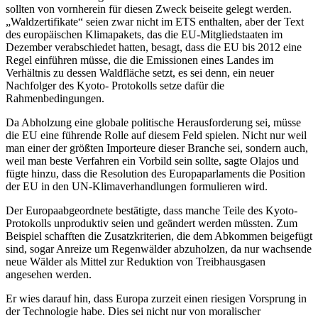
sollten von vornherein für diesen Zweck beiseite gelegt werden.
„Waldzertifikate“ seien zwar nicht im ETS enthalten, aber der Text
des europäischen Klimapakets, das die EU-Mitgliedstaaten im
Dezember verabschiedet hatten, besagt, dass die EU bis 2012 eine
Regel einführen müsse, die die Emissionen eines Landes im
Verhältnis zu dessen Waldfläche setzt, es sei denn, ein neuer
Nachfolger des Kyoto- Protokolls setze dafür die
Rahmenbedingungen.
Da Abholzung eine globale politische Herausforderung sei, müsse
die EU eine führende Rolle auf diesem Feld spielen. Nicht nur weil
man einer der größten Importeure dieser Branche sei, sondern auch,
weil man beste Verfahren ein Vorbild sein sollte, sagte Olajos und
fügte hinzu, dass die Resolution des Europaparlaments die Position
der EU in den UN-Klimaverhandlungen formulieren wird.
Der Europaabgeordnete bestätigte, dass manche Teile des Kyoto-
Protokolls unproduktiv seien und geändert werden müssten. Zum
Beispiel schafften die Zusatzkriterien, die dem Abkommen beigefügt
sind, sogar Anreize um Regenwälder abzuholzen, da nur wachsende
neue Wälder als Mittel zur Reduktion von Treibhausgasen
angesehen werden.
Er wies darauf hin, dass Europa zurzeit einen riesigen Vorsprung in
der Technologie habe. Dies sei nicht nur von moralischer