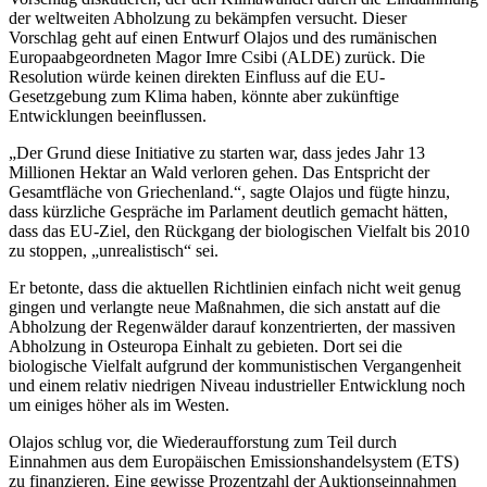
der weltweiten Abholzung zu bekämpfen versucht. Dieser
Vorschlag geht auf einen Entwurf Olajos und des rumänischen
Europaabgeordneten Magor Imre Csibi (ALDE) zurück. Die
Resolution würde keinen direkten Einfluss auf die EU-
Gesetzgebung zum Klima haben, könnte aber zukünftige
Entwicklungen beeinflussen.
„Der Grund diese Initiative zu starten war, dass jedes Jahr 13
Millionen Hektar an Wald verloren gehen. Das Entspricht der
Gesamtfläche von Griechenland.“, sagte Olajos und fügte hinzu,
dass kürzliche Gespräche im Parlament deutlich gemacht hätten,
dass das EU-Ziel, den Rückgang der biologischen Vielfalt bis 2010
zu stoppen, „unrealistisch“ sei.
Er betonte, dass die aktuellen Richtlinien einfach nicht weit genug
gingen und verlangte neue Maßnahmen, die sich anstatt auf die
Abholzung der Regenwälder darauf konzentrierten, der massiven
Abholzung in Osteuropa Einhalt zu gebieten. Dort sei die
biologische Vielfalt aufgrund der kommunistischen Vergangenheit
und einem relativ niedrigen Niveau industrieller Entwicklung noch
um einiges höher als im Westen.
Olajos schlug vor, die Wiederaufforstung zum Teil durch
Einnahmen aus dem Europäischen Emissionshandelsystem (ETS)
zu finanzieren. Eine gewisse Prozentzahl der Auktionseinnahmen