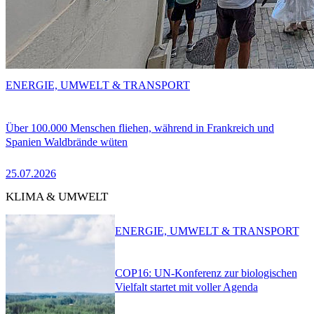
ENERGIE, UMWELT & TRANSPORT
Über 100.000 Menschen fliehen, während in Frankreich und
Spanien Waldbrände wüten
25.07.2026
KLIMA & UMWELT
ENERGIE, UMWELT & TRANSPORT
COP16: UN-Konferenz zur biologischen
Vielfalt startet mit voller Agenda