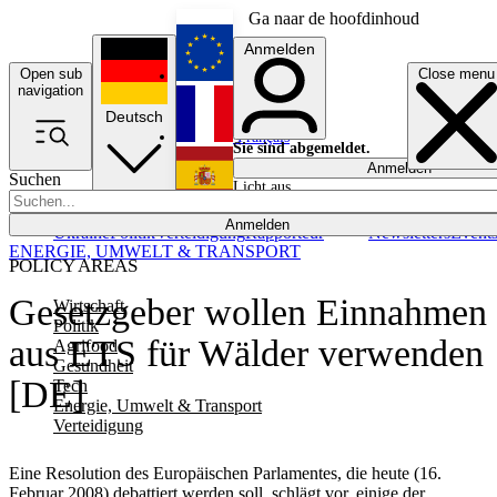
Ga naar de hoofdinhoud
Anmelden
Open sub
Close menu
English
navigation
Deutsch
Français
Sie sind abgemeldet.
Anmelden
Suchen
Licht aus
Español
Anmelden
Ukraine
Politik
Verteidigung
Rapporteur
Newsletters
Event
ENERGIE, UMWELT & TRANSPORT
POLICY AREAS
Gesetzgeber wollen Einnahmen
Wirtschaft
Politik
aus ETS für Wälder verwenden
Agrifood
Gesundheit
[DE]
Tech
Energie, Umwelt & Transport
Verteidigung
Eine Resolution des Europäischen Parlamentes, die heute (16.
Februar 2008) debattiert werden soll, schlägt vor, einige der