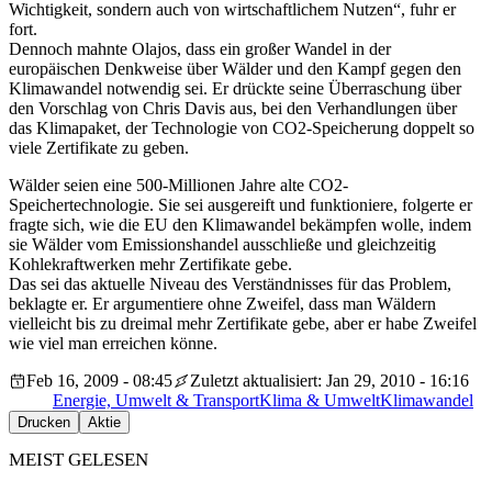
Wichtigkeit, sondern auch von wirtschaftlichem Nutzen“, fuhr er
fort.
Dennoch mahnte Olajos, dass ein großer Wandel in der
europäischen Denkweise über Wälder und den Kampf gegen den
Klimawandel notwendig sei. Er drückte seine Überraschung über
den Vorschlag von Chris Davis aus, bei den Verhandlungen über
das Klimapaket, der Technologie von CO2-Speicherung doppelt so
viele Zertifikate zu geben.
Wälder seien eine 500-Millionen Jahre alte CO2-
Speichertechnologie. Sie sei ausgereift und funktioniere, folgerte er
fragte sich, wie die EU den Klimawandel bekämpfen wolle, indem
sie Wälder vom Emissionshandel ausschließe und gleichzeitig
Kohlekraftwerken mehr Zertifikate gebe.
Das sei das aktuelle Niveau des Verständnisses für das Problem,
beklagte er. Er argumentiere ohne Zweifel, dass man Wäldern
vielleicht bis zu dreimal mehr Zertifikate gebe, aber er habe Zweifel
wie viel man erreichen könne.
Feb 16, 2009 - 08:45
Zuletzt aktualisiert: Jan 29, 2010 - 16:16
Energie, Umwelt & Transport
Klima & Umwelt
Klimawandel
Drucken
Aktie
MEIST GELESEN