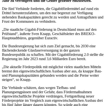
Jahr zu verringern und die Gelder gezielter einzusetzen.
Die fünf Verbände forderten, die Gigabitfördermittel auf rund ein
Drittel herunterzufahren, um den nur begrenzt zur Verfügung
stehenden Baukapazitäten gerecht zu werden und Antragsfluten und
Frust der Kommunen zu verhindern.
„Die staatliche Gigabit-Förderung in Deutschland muss auf den
Prüfstand“, äußerte Sven Knapp, Geschäftsleiter des BREKO-
Hauptstadtbüros, gegenüber Euractiv.
Die Bundesregierung hat sich zum Ziel gemacht, bis 2030 eine
flächendeckende Glasfaserversorgung in der ganzen
Bundesrepublik zu schaffen.
Mit der Gigabitförderung 2.0 stellte die
Regierung im Jahr 2023 rund 3,6 Milliarden Euro bereit.
„Die aktuelle Förderpolitik mit möglichst vielen staatlichen Mitteln
bremst den eigenwirtschaftlichen Ausbau aber aus, da knappe Bau-
und Planungskapazitäten gebunden werden und die Preise weiter
steigen“, so Knapp.
Die Verbände schätzen, dass wegen Tiefbau- und
Planungsengpässen und der Gefahr, dass Fördermaßnahmen
eigenwirtschaftliche Projekte verdrängen, Fertigstellung neuer
Förderprojekte im Vergleich zum eigenwirtschaftlichen Ausbau drei
bis fünf Jahre länger dauern könnten. So würde auch eine