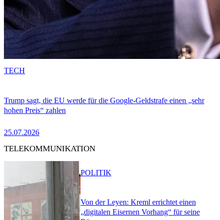
TECH
Trump sagt, die EU werde für die Google-Geldstrafe einen „sehr
hohen Preis“ zahlen
25.07.2026
TELEKOMMUNIKATION
POLITIK
Von der Leyen: Kreml errichtet einen
„digitalen Eisernen Vorhang“ für seine