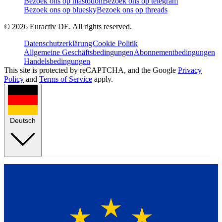
Bezoek ons op mastodon
Bezoek ons op telegram
Bezoek ons op bluesky
Bezoek ons op threads
©
2026
Euractiv DE. All rights reserved.
Datenschutzerklärung
Cookie Politik
Allgemeine Geschäftsbedingungen
Abonnementbedingungen
Handelsbedingungen
This site is protected by reCAPTCHA, and the Google
Privacy
Policy
and
Terms of Service
apply.
Deutsch