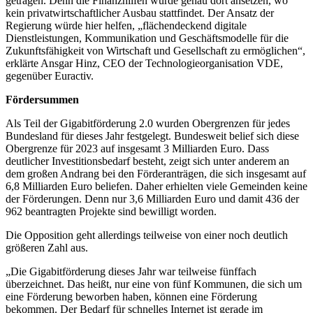
getragen. Denn die Finanzhilfen würde genau dort ansetzen, wo
kein privatwirtschaftlicher Ausbau stattfindet. Der Ansatz der
Regierung würde hier helfen, „
flächendeckend digitale
Dienstleistungen, Kommunikation und Geschäftsmodelle für die
Zukunftsfähigkeit von Wirtschaft und Gesellschaft zu ermöglichen“,
erklärte Ansgar Hinz, CEO der Technologieorganisation VDE,
gegenüber Euractiv.
Fördersummen
Als Teil der Gigabitförderung 2.0 wurden Obergrenzen für jedes
Bundesland für dieses Jahr festgelegt.
Bundesweit belief sich diese
Obergrenze für 2023 auf insgesamt 3 Milliarden Euro. Dass
deutlicher Investitionsbedarf besteht, zeigt sich unter anderem an
dem großen Andrang bei den Förderanträgen, die sich insgesamt auf
6,8 Milliarden Euro beliefen. Daher erhielten viele Gemeinden keine
der Förderungen. Denn nur 3,6 Milliarden Euro und damit 436 der
962 beantragten Projekte sind bewilligt worden.
Die Opposition geht allerdings teilweise von einer noch deutlich
größeren Zahl aus.
„Die Gigabitförderung dieses Jahr war teilweise fünffach
überzeichnet. Das heißt, nur eine von fünf Kommunen, die sich um
eine Förderung beworben haben, können eine Förderung
bekommen. Der Bedarf für schnelles Internet ist gerade im