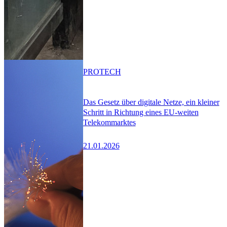
PRO
TECH
Das Gesetz über digitale Netze, ein kleiner
Schritt in Richtung eines EU-weiten
Telekommarktes
21.01.2026