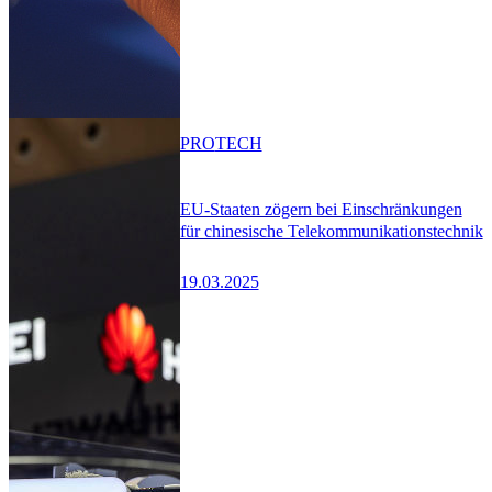
PRO
TECH
EU-Staaten zögern bei Einschränkungen
für chinesische Telekommunikationstechnik
19.03.2025