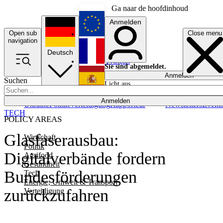
Ga naar de hoofdinhoud
Anmelden
Open sub
Close menu
English
navigation
Deutsch
Français
Sie sind abgemeldet.
Anmelden
Suchen
Licht aus
Español
Anmelden
Ukraine
Politik
Verteidigung
Rapporteur
Newsletters
Event
TECH
POLICY AREAS
Glasfaserausbau:
Wirtschaft
Politik
Digitalverbände fordern
Agrifood
Gesundheit
Bundesförderungen
Tech
Energie, Umwelt & Transport
zurückzufahren
Verteidigung