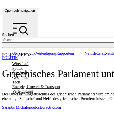
Open sub navigation
Suchen
Ukraine
Politik
Verteidigung
Rapporteur
Newsletters
Event
POLICY AREAS
POLITIK
Wirtschaft
Politik
Griechisches Parlament un
Agrifood
Gesundheit
Tech
Energie, Umwelt & Transport
Verteidigung
Der Untersuchungsausschuss des griechischen Parlaments wird am heu
ehemalige Stabschef und Neffe des griechischen Premierministers, Gri
Sarantis Michalopoulos
Euractiv.com