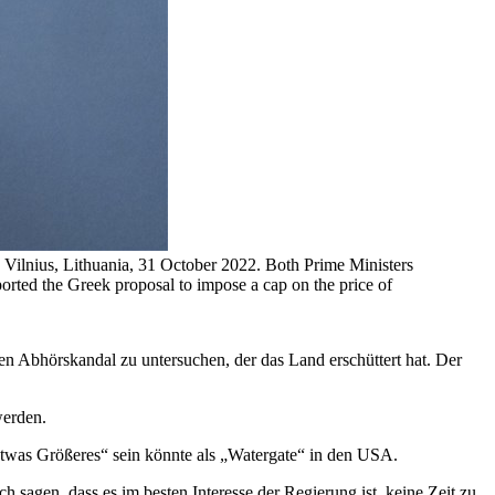
 Vilnius, Lithuania, 31 October 2022. Both Prime Ministers
pported the Greek proposal to impose a cap on the price of
 Abhörskandal zu untersuchen, der das Land erschüttert hat. Der
werden.
etwas Größeres“ sein könnte als „Watergate“ in den USA.
 sagen, dass es im besten Interesse der Regierung ist, keine Zeit zu