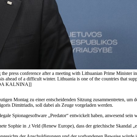
he press conference after a meeting with Lithuanian Prime Minister in
is ahead of a difficult winter. Lithuania is one of the countries that su
LDA KALNINA]]
tigen Montag zu einer entscheidenden Sitzung zusammentreten, um den
goris Dimitriadis, soll dabei als Zeuge vorgeladen werden.
 illegale Spionagesoftware „Predator“ entwickelt haben, anwesend sein 
ete Sophie in ‚t Veld (Renew Europe), dass der griechische Skandal „
r angesichts der Anschuldigungen und der vorhandenen Beweise würde ich