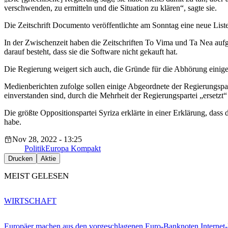
verschwenden, zu ermitteln und die Situation zu klären“, sagte sie.
Die Zeitschrift Documento veröffentlichte am Sonntag eine neue List
In der Zwischenzeit haben die Zeitschriften To Vima und Ta Nea auf
darauf besteht, dass sie die Software nicht gekauft hat.
Die Regierung weigert sich auch, die Gründe für die Abhörung einiger 
Medienberichten zufolge sollen einige Abgeordnete der Regierungspa
einverstanden sind, durch die Mehrheit der Regierungspartei „ersetz
Die größte Oppositionspartei Syriza erklärte in einer Erklärung, dass
habe.
Nov 28, 2022 - 13:25
Politik
Europa Kompakt
Drucken
Aktie
MEIST GELESEN
WIRTSCHAFT
Europäer machen aus den vorgeschlagenen Euro-Banknoten Interne