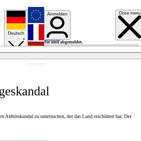
Close menu
Anmelden
English
Deutsch
Français
Sie sind abgemeldet.
Anmelden
Licht aus
Español
ageskandal
 Abhörskandal zu untersuchen, der das Land erschüttert hat. Der