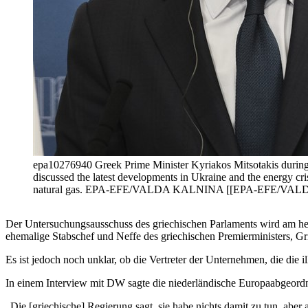
epa10276940 Greek Prime Minister Kyriakos Mitsotakis during t
discussed the latest developments in Ukraine and the energy cris
natural gas. EPA-EFE/VALDA KALNINA [[EPA-EFE/VA
Der Untersuchungsausschuss des griechischen Parlaments wird am heu
ehemalige Stabschef und Neffe des griechischen Premierministers, Gri
Es ist jedoch noch unklar, ob die Vertreter der Unternehmen, die die
In einem Interview mit DW sagte die niederländische Europaabgeordn
„Die [griechische] Regierung sagt, sie habe nichts damit zu tun, abe