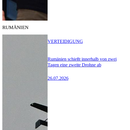
RUMÄNIEN
VERTEIDIGUNG
Rumänien schießt innerhalb von zwei
Tagen eine zweite Drohne ab
26.07.2026