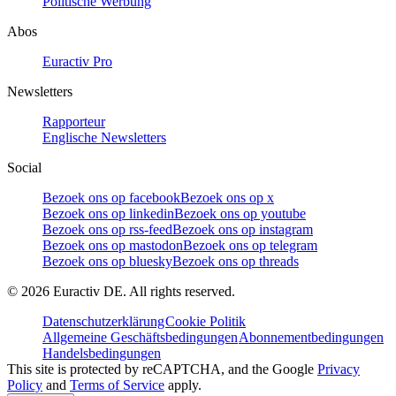
Politische Werbung
Abos
Euractiv Pro
Newsletters
Rapporteur
Englische Newsletters
Social
Bezoek ons op facebook
Bezoek ons op x
Bezoek ons op linkedin
Bezoek ons op youtube
Bezoek ons op rss-feed
Bezoek ons op instagram
Bezoek ons op mastodon
Bezoek ons op telegram
Bezoek ons op bluesky
Bezoek ons op threads
©
2026
Euractiv DE. All rights reserved.
Datenschutzerklärung
Cookie Politik
Allgemeine Geschäftsbedingungen
Abonnementbedingungen
Handelsbedingungen
This site is protected by reCAPTCHA, and the Google
Privacy
Policy
and
Terms of Service
apply.