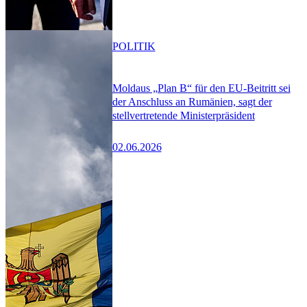
POLITIK
Moldaus „Plan B“ für den EU-Beitritt sei
der Anschluss an Rumänien, sagt der
stellvertretende Ministerpräsident
02.06.2026