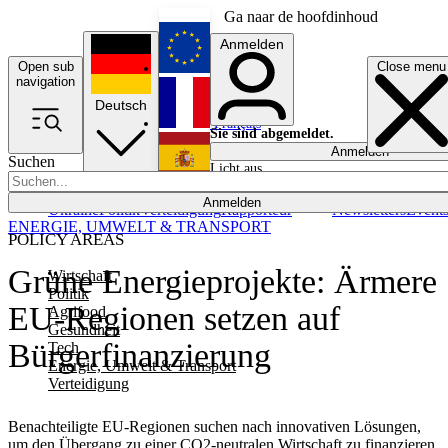
Ga naar de hoofdinhoud
Anmelden
Open sub
Close menu
English
navigation
Deutsch
Français
Sie sind abgemeldet.
Anmelden
Suchen
Licht aus
Español
Anmelden
Ukraine
Politik
Verteidigung
Rapporteur
Newsletters
Event
ENERGIE, UMWELT & TRANSPORT
POLICY AREAS
Grüne Energieprojekte: Ärmere
Wirtschaft
Politik
EU-Regionen setzen auf
Agrifood
Gesundheit
Bürgerfinanzierung
Tech
Energie, Umwelt & Transport
Verteidigung
Benachteiligte EU-Regionen suchen nach innovativen Lösungen,
um den Übergang zu einer CO2-neutralen Wirtschaft zu finanzieren.