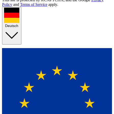
Policy
and
Terms of Service
apply.
Deutsch