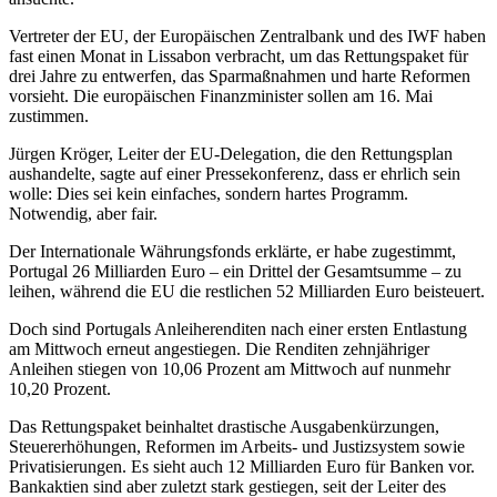
Vertreter der EU, der Europäischen Zentralbank und des IWF haben
fast einen Monat in Lissabon verbracht, um das Rettungspaket für
drei Jahre zu entwerfen, das Sparmaßnahmen und harte Reformen
vorsieht. Die europäischen Finanzminister sollen am 16. Mai
zustimmen.
Jürgen Kröger, Leiter der EU-Delegation, die den Rettungsplan
aushandelte, sagte auf einer Pressekonferenz, dass er ehrlich sein
wolle: Dies sei kein einfaches, sondern hartes Programm.
Notwendig, aber fair.
Der Internationale Währungsfonds erklärte, er habe zugestimmt,
Portugal 26 Milliarden Euro – ein Drittel der Gesamtsumme – zu
leihen, während die EU die restlichen 52 Milliarden Euro beisteuert.
Doch sind Portugals Anleiherenditen nach einer ersten Entlastung
am Mittwoch erneut angestiegen. Die Renditen zehnjähriger
Anleihen stiegen von 10,06 Prozent am Mittwoch auf nunmehr
10,20 Prozent.
Das Rettungspaket beinhaltet drastische Ausgabenkürzungen,
Steuererhöhungen, Reformen im Arbeits- und Justizsystem sowie
Privatisierungen. Es sieht auch 12 Milliarden Euro für Banken vor.
Bankaktien sind aber zuletzt stark gestiegen, seit der Leiter des