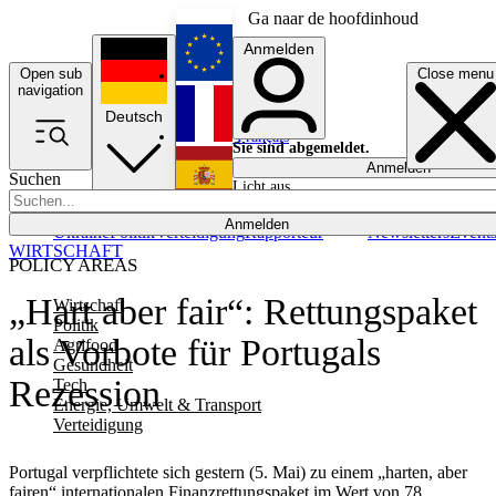
Ga naar de hoofdinhoud
Anmelden
Open sub
Close menu
English
navigation
Deutsch
Français
Sie sind abgemeldet.
Anmelden
Suchen
Licht aus
Español
Anmelden
Ukraine
Politik
Verteidigung
Rapporteur
Newsletters
Event
WIRTSCHAFT
POLICY AREAS
„Hart aber fair“: Rettungspaket
Wirtschaft
Politik
als Vorbote für Portugals
Agrifood
Gesundheit
Rezession
Tech
Energie, Umwelt & Transport
Verteidigung
Portugal verpflichtete sich gestern (5. Mai) zu einem „harten, aber
fairen“ internationalen Finanzrettungspaket im Wert von 78