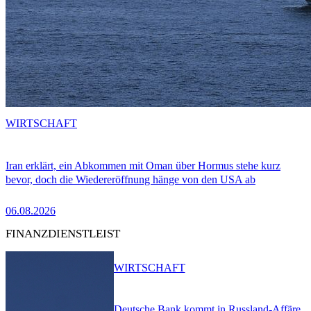
WIRTSCHAFT
Iran erklärt, ein Abkommen mit Oman über Hormus stehe kurz
bevor, doch die Wiedereröffnung hänge von den USA ab
06.08.2026
FINANZDIENSTLEIST
WIRTSCHAFT
Deutsche Bank kommt in Russland-Affäre