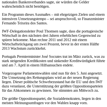
nationalen Bankenverbandes sagte, sie würden die Gelder
wahrscheinlich nicht benötigen.
Ein Programm dieses Ausmaßes – mit ehrgeizigen Zielen und einem
intensiven Umsetzungstempo – sei anspruchsvoll, so Finanzminister
Fernando Teixeira dos Santos.
IWF-Delegationsleiter Poul Thomsen sagte, dass die portugiesische
Wirtschaft in den nächsten drei Jahren erheblichen Gegenwind zu
spüren bekomme. Man rechne 2011 und 2012 mit einem
Wirtschaftsrückgang um zwei Prozent, bevor in der ersten Hälfte
2013 Wachstum zurückkehrt.
Portugals Premierminister José Socrates trat im März zurück, was zu
stark steigenden Kreditkosten und sinkender Kreditwürdigkeit führte
und am 7. April in einem Hilfsansuchen endete.
Vorgezogene Parlamentswahlen sind nun für den 5. Juni angesetzt.
Die Umsetzung des Rettungsplans wird an der neuen Regierung
liegen. Dieser politische Schwebezustand hat die EU und den IWF
dazu veranlasst, die Unterstützung der größten Oppositionsparteien
für das Abkommen zu gewinnen. Sie stimmten am Mittwoch zu.
Die größte Oppositionspartei, die Sozialdemokraten, liegen in den
meisten Meinungsumfragen vor den Wahlen knapp vorn.